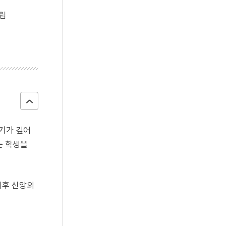
사립
짜기가 깊어
는 학생을
이후 신앙의