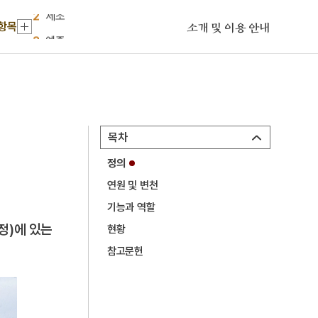
2
세조
 항목
3
예종
소개 및 이용 안내
4
연산군
5
사육신
6
삼보사찰
7
김문기
목차
8
정순왕후
정의
9
SK 하이닉스
연원 및 변천
10
YH무역여공사건
기능과 역할
1
금성대군
정)에 있는
현황
2
세조
참고문헌
3
예종
4
연산군