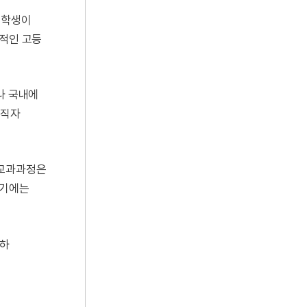
 학생이
계적인 고등
나 국내에
성직자
 교과과정은
창기에는
규하