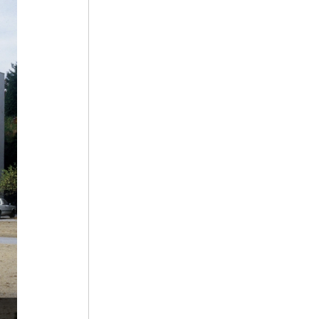
5
사육신
6
삼보사찰
7
김문기
8
정순왕후
9
SK 하이닉스
10
YH무역여공사건