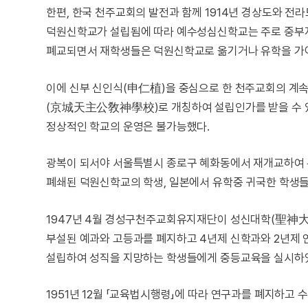
한편, 한국 천주교회의 발전과 함께 1914년 경상도와 전
덕원신학교가 설립됨에 따라 예수성심신학교는 주로 중부지
폐교되면서 재학생들은 덕원신학교로 옮기거나 유학을 가야
이에 신부 신인식(申仁植)을 중심으로 한 천주교회의 계속
(京城天主公敎神學校)로 개칭하여 설립인가를 받을 수 있었
정상적인 학교의 운영은 불가능했다.
광복이 되서야 서울특별시 종로구 혜화동에서 재개교하여 본
폐쇄된 덕원신학교의 학생, 일본에서 유학중 귀국한 학생
1947년 4월 경성구천주교회유지재단이 성신대학(聖神大
부설된 예과와 고등과를 폐지하고 4년제 신학과와 2년제
설립하여 성직을 지망하는 학생들에게 중등교육을 실시하
1951년 12월 「교육법시행령」에 따라 연구과를 폐지하고