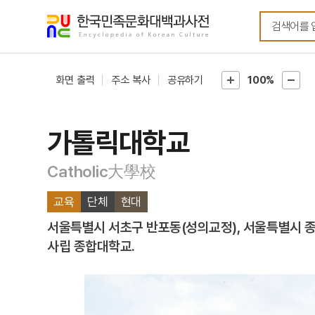
메뉴
본문
바로가기
바로가기
화면 출력
주소 복사
공유하기
100%
가톨릭대학교
Catholic大學校
교육
단체
현대
서울특별시 서초구 반포동(성의교정), 서울특별시 종
사립 종합대학교.