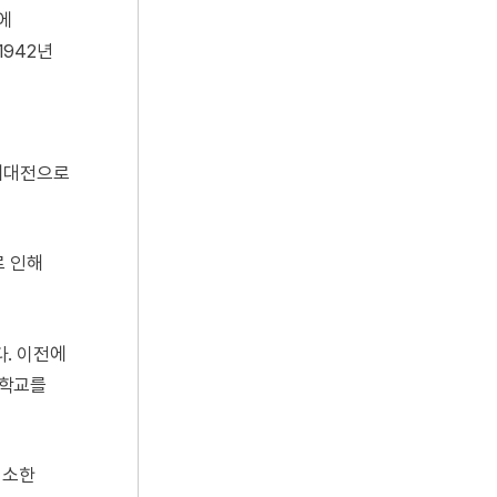
에
942년
세계대전으로
로 인해
. 이전에
중학교를
최소한