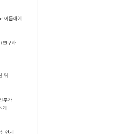
하고 이듬해에
정(연구과
친 뒤
 신부가
추게
수 있게