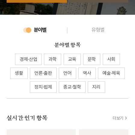
분야별
유형별
분야별
항목
경제·산업
과학
교육
문학
사회
생활
언론·출판
언어
역사
예술·체육
정치·법제
종교·철학
지리
실시간 인기 항목
더보기