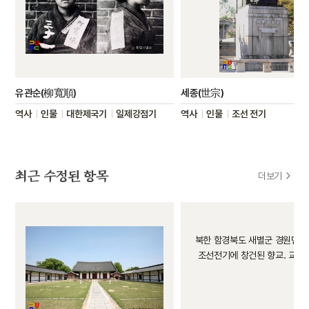
유관순(柳寬順)
세종(世宗)
역사
인물
대한제국기
일제강점기
역사
인물
조선 전기
최근 수정된 항목
더보기
북한 함경북도 새별군 경원면에
조선전기에 창건된 향교. 교육