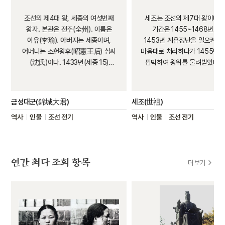
조선의 제4대 왕, 세종의 여섯번째
세조는 조선의 제7대 왕이다. 
왕자. 본관은 전주(全州). 이름은
기간은 1455~1468년으로
이유(李瑜). 아버지는 세종이며,
1453년 계유정난을 일으켜 
어머니는 소헌왕후(昭憲王后) 심씨
마음대로 처리하다가 1455년 
(沈氏)이다. 1433년(세종 15)
핍박하여 왕위를 물려받았다. 
금성대군에 봉해지고, 1437년 참찬
강화를 목적으로 의정부의 서
최사강(崔士康)의 딸과 혼인했으며,
폐지하고 육조 직계제를 시행했
그 해 태조의 일곱째...
경연을 없앴고 집현전도 폐지했
금성대군(錦城大君)
세조(世祖)
재위 초기의 불안정한 정국
역사
인물
조선 전기
역사
인물
조선 전기
수습되자 『경제육전』 정비,
『경국대전』 찬술 시작 등 왕조
기반인 법전편찬 사업을 추진했
관제개혁, 국방력 강화, 직전제
연간 최다 조회 항목
같은 업적도 남겼고 편찬사업
더보기
문화사업에도 힘을 쏟았다. 능
광릉으로 남양주시에 있다.