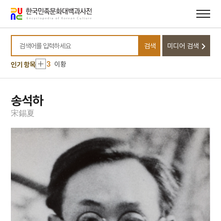
메뉴
본문
바로가기
바로가기
10
비녀
1
금성대군
검색
미디어 검색
2
세조
검색어를 입력하세요
3
이황
인기 항목
4
이이
5
고향
송석하
6
세종
宋
錫
夏
7
꿀벌
8
단종
9
부활절
10
비녀
1
금성대군
2
세조
3
이황