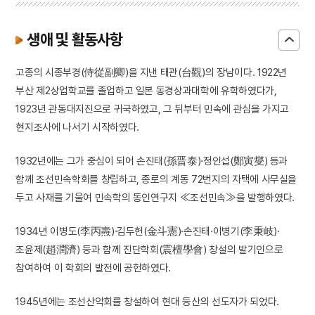
생애 및 활동사항
고종의 시종부경(侍從副卿)을 지낸 태관(台觀)의 장남이다. 1922년
부산 제2상업학교를 졸업하고 일본 동경상과대학에 유학하였다가,
1923년 관동대지진으로 귀국하였고, 그 뒤부터 민속에 관심을 가지고
현지조사에 나서기 시작하였다.
1932년에는 그가 중심이 되어 손진태(孫晋泰)·정인섭(鄭寅燮) 등과
함께 조선민속학회를 창립하고, 종로의 계동 72번지의 자택에 사무실을
두고 사재를 기울여 민속학의 동인연구지 ≪조선민속≫을 발행하였다.
1934년 이병도(李丙燾)·김두헌(金斗憲)·손진태·이병기(李秉岐)·
조윤제(趙潤濟) 등과 함께 진단학회(震檀學會) 창설의 발기인으로
참여하여 이 학회의 발전에 공헌하였다.
1945년에는 조선산악회를 창설하여 현대 등산의 선도자가 되었다.