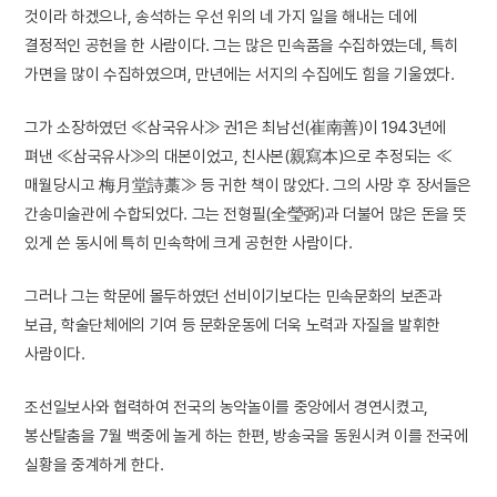
것이라 하겠으나, 송석하는 우선 위의 네 가지 일을 해내는 데에
결정적인 공헌을 한 사람이다. 그는 많은 민속품을 수집하였는데, 특히
가면을 많이 수집하였으며, 만년에는 서지의 수집에도 힘을 기울였다.
그가 소장하였던 ≪삼국유사≫ 권1은 최남선(崔南善)이 1943년에
펴낸 ≪삼국유사≫의 대본이었고, 친사본(親寫本)으로 추정되는 ≪
매월당시고 梅月堂詩藁≫ 등 귀한 책이 많았다. 그의 사망 후 장서들은
간송미술관에 수합되었다. 그는 전형필(全瑩弼)과 더불어 많은 돈을 뜻
있게 쓴 동시에 특히 민속학에 크게 공헌한 사람이다.
그러나 그는 학문에 몰두하였던 선비이기보다는 민속문화의 보존과
보급, 학술단체에의 기여 등 문화운동에 더욱 노력과 자질을 발휘한
사람이다.
조선일보사와 협력하여 전국의 농악놀이를 중앙에서 경연시켰고,
봉산탈춤을 7월 백중에 놀게 하는 한편, 방송국을 동원시켜 이를 전국에
실황을 중계하게 한다.