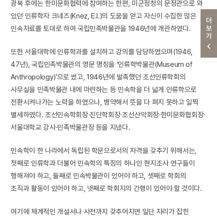
광복 후에는 한미문화협력에 참여하는 한편, 미군정청의 문정관으로 와
있던 인류학자 크네즈(Knez, E.I.)의 도움을 얻고 자신이 수집한 많은
더보기
민속자료를 토대로 하여 국립민족박물관을 1946년에 개관하였다.
또한 서울대학에 인류학과를 설치하고 강의를 담당하였으며(1946,
47년), 국립민족박물관의 영문 명칭을 ‘인류학박물관(Museum of
Anthropology)’으로 썼고, 1946년에 발족했던 조선인류학회의
사무실을 민족박물관 내에 마련하는 등 민속학을 더 넓게 인류학으로
전환시켜나가는 노력을 하였으나, 병약해서 뜻을 다 펴지 못하고 일찍
별세하였다. 조선민속학회장·진단학회장·조선산악회장·한미문화협회장·
서울대학교 강사·민족박물관장 등을 지냈다.
민속학이 한 나라에서 독립된 학문으로서의 자격을 갖추기 위해서는,
첫째로 인류학과 더불어 민속학의 특징의 하나인 현지조사 연구들이
행해져야 하고, 둘째로 민속박물관이 있어야 하고, 셋째로 학회의
조직과 활동이 있어야 하고, 넷째로 학회지의 간행이 있어야 할 것이다.
여기에 체계적인 개설서나 사전까지 갖추어지면 일단 자리가 잡힌