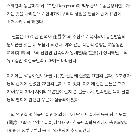
스웨덴의 동물학자 베르그만(Bergman)이 백두산으로 동물생태연구차
가는 것을 사리원으로 안내하여 우리의 생활을 필름에 담아 유럽에
소개시키도록 하였다.
그 필름은 1970년 임석재(任晳宰)의 주선으로 복사되어 봉산탈춤의
원모습을 찾는 데 도움이 되었다. 이와 같은 학문적 경향은 여동생인
여혜(如惠)와 그의 남편인 민속학자 양재연(梁在淵)이 정리해낸 그의
유고집인 ≪한국민속고≫에도 나타난다.
여기에는 ≪동아일보≫를 비롯한 신문에 실렸던 11편의 글과, ≪조광≫
등의 잡지에 실렸던 22편의 글이 모여 있다. 여기에 실린 글들은 그가
29세부터 39세 사이의 11년간에 걸쳐 쓴 글들로서, 민속전반 특히 탈춤
등의 연희에 관련된 부문에 집중되어 있다.
그의 유고집 ≪한국민속고≫ 외에 그가 남긴 민속사진들을 담은 도록
(圖錄:그림으로 엮은 목록)이 1975년 한국민속박물관에서 출판되었다.
1996년 정부로부터 금관문화훈장이 추서되었다.