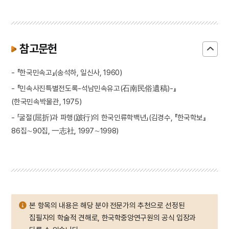
참고문헌
- 『한국민속고』(송석하, 일신사, 1960)
- 『민속사진특별전도록-석남민속유고(石南民俗遺稿)-』
(한국민속박물관, 1975)
- 「굴절(屈折)과 파행(跛行)의 한국인류학백년」(김경수, 『한국학보』
86집∼90집, 一志社, 1997∼1998)
본 항목의 내용은 해당 분야 전문가의 추천으로 선정된
집필자의 학술적 견해로, 한국학중앙연구원의 공식 입장과