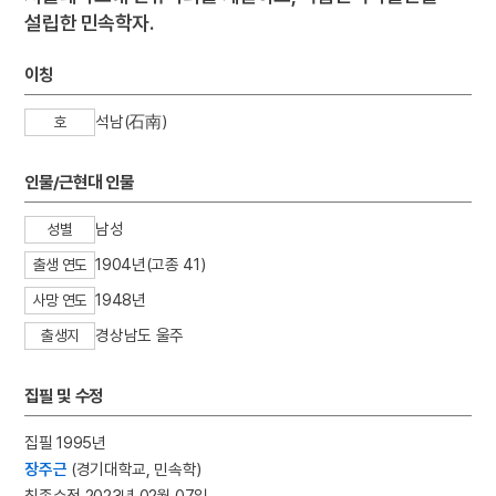
설립한 민속학자.
이칭
석남(石南)
호
인물/근현대 인물
남성
성별
1904년(고종 41)
출생 연도
1948년
사망 연도
경상남도 울주
출생지
집필 및 수정
집필 1995년
장주근
(경기대학교, 민속학)
최종수정 2023년 02월 07일