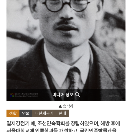
4
이이
5
고향
6
세종
7
꿀벌
8
단종
9
부활절
10
비녀
미디어 정보
송석하
생활
인물
대한제국기
현대
일제강점기 때, 조선민속학회를 창립하였으며, 해방 후에
서울대학교에 인류학과를 개설하고, 국립민족박물관을