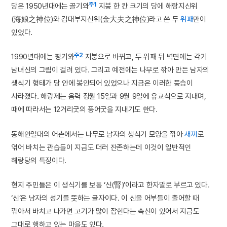
주1
당은 1950년대에는 골기와
지붕 한 칸 크기의 당에 해랑지신위
(海娘之神位)와 김대부지신위(金大夫之神位)라고 쓴 두
위패
만이
있었다.
주2
1990년대에는 평기와
지붕으로 바뀌고, 두 위패 뒤 벽면에는 각기
남녀신의 그림이 걸려 있다. 그리고 예전에는 나무로 깎아 만든 남자의
생식기 형태가 당 안에 봉안되어 있었으나 지금은 이러한 풍습이
사라졌다. 해랑제는 음력 정월 15일과 9월 9일에 유교식으로 지내며,
때에 따라서는 12거리굿의 풍어굿을 지내기도 한다.
동해안일대의 어촌에서는 나무로 남자의 생식기 모양을 깎아
새끼
로
엮어 바치는 관습들이 지금도 더러 잔존하는데 이것이 일반적인
해랑당의 특징이다.
현지 주민들은 이 생식기를 보통 ‘신(腎)’이라고 한자말로 부르고 있다.
‘신’은 남자의 성기를 뜻하는 글자이다. 이 신을 어부들이 출어할 때
깎아서 바치고 나가면 고기가 많이 잡힌다는 속신이 있어서 지금도
그대로 행하고 있는 마을도 있다.