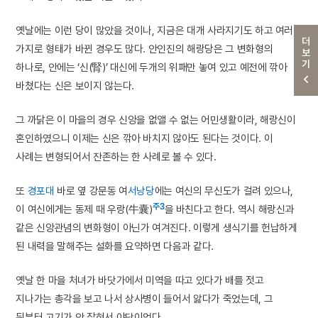
옛날에는 이런 당이 많았을 것이나, 지금은 대개 사라지기도 하고 여러
더보기
가지로 형태가 바뀐 경우도 많다. 안인진의 해랑당은 그 변화형의
하나로, 안에는 ‘신(腎)’ 대신에 두개의 위패만 놓여 있고 예전에 깎아
바쳤다는 신은 보이지 않는다.
그 까닭은 이 마을의 경우 신앙을 없앨 수 없는 어민생활이라, 해랑신이
혼인하였으니 이제는 신은 깎아 바치지 않아도 된다는 것이다. 이
사례는 변형되어서 잔존하는 한 사례로 볼 수 있다.
또
경포대
바로 옆 강문동 여
서낭당
에는 여신의 무신도가 걸려 있으나,
주3
이 여신에게는 동제 때 우랑(牛囊)
을 바친다고 한다. 역시 해랑신과
같은 신앙관념의 변화형이 아닌가 여겨진다. 이렇게 생식기를 헌납하게
된 내력을 말해주는 설화를 요약하면 다음과 같다.
옛날 한 마을 처녀가 바닷가에서 미역을 따고 있다가 배를 젓고
지나가는 총각을 보고 나서 상사병이 들어서 앓다가 죽었는데, 그
뒤부터 고기가 안 잡혀서 야단이었다.