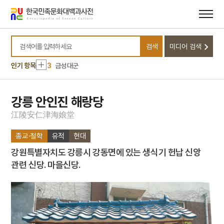
메뉴
본문
바로가기
바로가기
10
고령 본관동 고분군
1
데릴사위
검색
미디어 검색
2
이순신
검색어를 입력하세요
3
금성대군
인기 항목
4
북조선임시인민위원회
5
세조
강릉 안인진 해랑당
6
가야금병창
江
陵
安
仁
津
海
娘
堂
7
박정희
종교·철학
유적
현대
8
조선책략
강원특별자치도 강릉시 강동면에 있는 생식기 헌납 신앙
9
춘천 증리 고분군
관련 신당. 마을신당.
10
고령 본관동 고분군
1
데릴사위
2
이순신
3
금성대군