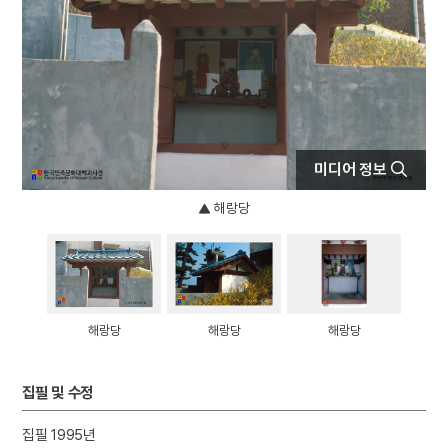
4
북조선임시인민위원회
5
세조
6
가야금병창
7
박정희
8
조선책략
9
춘천 증리 고분군
미디어 정보
10
고령 본관동 고분군
해랑당
해랑당
해랑당
해랑당
집필 및 수정
집필 1995년