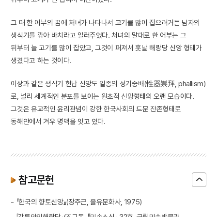
그 때 한 어부의 꿈에 처녀가 나타나서 고기를 많이 잡으려거든 남자의
생식기를 깎아 바치라고 일러주었다. 처녀의 말대로 한 어부는 그
뒤부터 늘 고기를 많이 잡았고, 그것이 퍼져서 훗날 해랑당 신앙 형태가
생겼다고 하는 것이다.
이상과 같은 생식기 헌납 신앙도 일종의 성기숭배(性器崇拜, phallism)
로, 널리 세계적인 분포를 보이는 원초적 신앙형태의 오랜 모습이다.
그것은 유교적인 윤리관념이 강한 한국사회의 드문 잔존형태로
동해안에서 겨우 명맥을 잇고 있다.
참고문헌
- 『한국의 향토신앙』(장주근, 을유문화사, 1975)
- 「강릉안인해랑당」(조규돈, 『민속소식』 32호, 국립민속박물관,