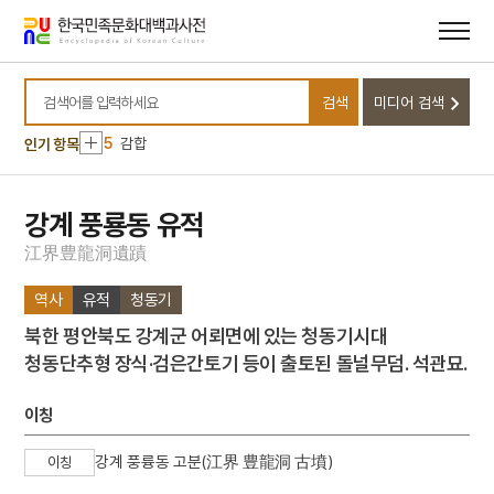
1
김희
메뉴
본문
바로가기
바로가기
2
궁옹
3
금성대군
검색
미디어 검색
4
한글
검색어를 입력하세요
5
감합
인기 항목
6
곽상훈
7
교린수지
강계 풍룡동 유적
8
국가보위비상대책위원회
江
界
豊
龍
洞
遺
蹟
9
금강경
역사
유적
청동기
10
김개남
북한 평안북도 강계군 어뢰면에 있는 청동기시대
1
김희
청동단추형 장식·검은간토기 등이 출토된 돌널무덤. 석관묘.
2
궁옹
3
금성대군
이칭
4
한글
강계 풍륭동 고분(江界 豊龍洞 古墳)
이칭
5
감합