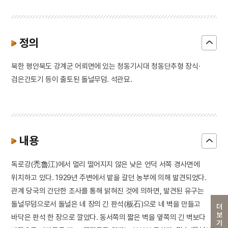
정의
북한 평안북도 강계군 어뢰면에 있는 청동기시대 청동단추형 장식·
검은간토기 등이 출토된 돌널무덤. 석관묘.
내용
독로강(禿魯江)에서 멀리 떨어지지 않은 낮은 언덕 서쪽 경사면에
위치하고 있다. 1929년 주변에서 밭을 갈던 농부에 의해 발견되었다.
관계 당국의 간단한 조사를 통해 밝혀진 것에 의하면, 발견된 유구는
돌널무덤으로서 돌널은 네 장의 긴 판석(板石)으로 네 벽을 만들고
더보기
바닥은 판석 한 장으로 깔았다. 동서쪽의 짧은 벽을 옆쪽의 긴 벽보다