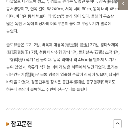
바깥으로 나가도록 짰고, 뚜껑돌도 원래는 있었던 듯하다. 장축(長軸)이
동서방향이고, 안쪽 길이 약 240㎝, 서쪽 너비 60㎝, 동쪽 너비 45㎝
이며, 바닥은 동서 벽보다 약 15㎝쯤 높게 되어 있다. 돌널의 구조상
넓은 쪽인 서쪽에 피장자의 머리부분이 놓이고 부장토기가 발쪽에
놓였다.
출토유물은 토기 2점, 벽옥제 대롱옥(碧玉製 管玉) 27점, 홍마노제옥
(紅瑪瑙製玉) 7점, 청동제 단추형 장식 1점, 돌화살촉(石鏃) 조각 1점,
구형(球形) 석기 1점 등이다. 동쪽 벽에서 약 45㎝ 쯤 떨어져 토기가
놓여 있었고, 옥류와 석기는 너비가 넓은 서쪽에서 발견되었다. 토기는
검은간토기(黑陶)로 몸통 양쪽에 입술형 손잡이 장식이 있으며, 납작한
바닥을 가졌다. 청동단추형 장식은 동단추(銅泡), 동구(銅球)라고도
하는데 중앙이 불룩하고 주변에 잔금무늬를 돌렸다.
참고문헌