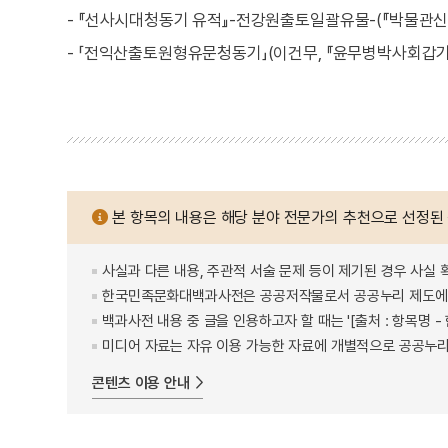
- 『선사시대청동기 유적』-전강원출토일괄유물-(『박물관신문』
- 「전익산출토원형유문청동기」(이건무, 『윤무병박사회갑기념
본 항목의 내용은 해당 분야 전문가의 추천으로 선정된
사실과 다른 내용, 주관적 서술 문제 등이 제기된 경우 사실 
한국민족문화대백과사전은 공공저작물로서 공공누리 제도에 
백과사전 내용 중 글을 인용하고자 할 때는 '[출처 : 항목명
미디어 자료는 자유 이용 가능한 자료에 개별적으로 공공누리
콘텐츠 이용 안내