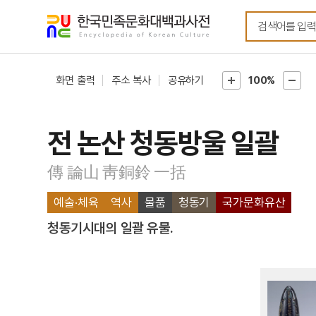
메뉴
본문
바로가기
바로가기
화면 출력
주소 복사
공유하기
100%
전 논산 청동방울 일괄
傳 論山 靑銅鈴 一括
예술·체육
역사
물품
청동기
국가문화유산
청동기시대의 일괄 유물.