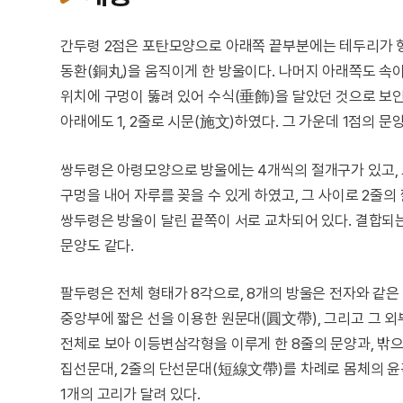
간두령 2점은 포탄모양으로 아래쪽 끝부분에는 테두리가 형
동환(銅丸)을 움직이게 한 방울이다. 나머지 아래쪽도 속이
위치에 구멍이 뚫려 있어 수식(垂飾)을 달았던 것으로 보
아래에도 1, 2줄로 시문(施文)하였다. 그 가운데 1점의 
쌍두령은 아령모양으로 방울에는 4개씩의 절개구가 있고, 
구멍을 내어 자루를 꽂을 수 있게 하였고, 그 사이로 2줄
쌍두령은 방울이 달린 끝쪽이 서로 교차되어 있다. 결합되
문양도 같다.
팔두령은 전체 형태가 8각으로, 8개의 방울은 전자와 같은
중앙부에 짧은 선을 이용한 원문대(圓文帶), 그리고 그 외
전체로 보아 이등변삼각형을 이루게 한 8줄의 문양과, 밖
집선문대, 2줄의 단선문대(短線文帶)를 차례로 몸체의 윤
1개의 고리가 달려 있다.