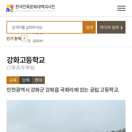
메뉴
본문
바로가기
바로가기
10
일제강점기
1
금성대군
검색
미디어 검색
2
효감천
검색어를 입력하세요
인기 항목
3
금강산
4
북조선임시인민위원회
5
외삼촌
강화고등학교
6
동학운동
江
華
高
等
學
校
7
세조
교육
단체
현대
8
송하인물도
인천광역시 강화군 강화읍 국화리에 있는 공립 고등학교.
9
안상
10
일제강점기
1
금성대군
2
효감천
3
금강산