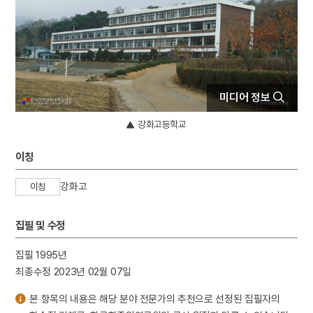
4
북조선임시인민위원회
5
외삼촌
6
동학운동
7
세조
8
송하인물도
미디어 정보
9
안상
강화고등학교
10
일제강점기
이칭
강화고
이칭
집필 및 수정
집필 1995년
최종수정 2023년 02월 07일
본 항목의 내용은 해당 분야 전문가의 추천으로 선정된 집필자의