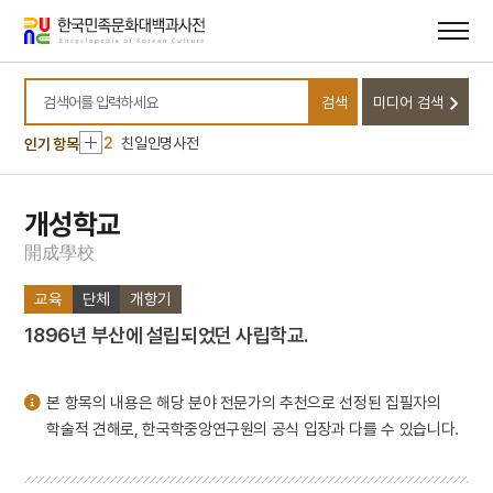
메뉴
본문
바로가기
바로가기
10
성학십도
검색
미디어 검색
1
대정실업친목회
검색어를 입력하세요
2
친일인명사전
인기 항목
3
가평 이곡리 집터
4
갑신정변
개성학교
5
금성대군
開
成
學
校
6
김창준
교육
단체
개항기
7
명량대첩
1896년 부산에 설립되었던 사립학교.
8
물레방아
9
서울은로초등학교
본 항목의 내용은 해당 분야 전문가의 추천으로 선정된 집필자의
10
성학십도
학술적 견해로, 한국학중앙연구원의 공식 입장과 다를 수 있습니다.
1
대정실업친목회
2
친일인명사전