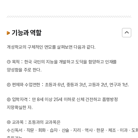
기능과 역할
개성학교의 구체적인 면모를 살펴보면 다음과 같다.
① 목적：한국 국민의 지능을 개발하고 도덕을 함양하고 인재를
양성함을 주로 한다.
② 편제와 수업연한：초등과 6년, 중등과 3년, 고등과 2년, 연구과 1년.
③ 입학자격：만 8세 이상 25세 이하로 신체 건전하고 품행방정
지망확실한 자.
④ 교과목：초등과의 교과목은
수신독서ㆍ작문ㆍ회화ㆍ습자ㆍ산술ㆍ지리ㆍ역사ㆍ한문ㆍ체조ㆍ이과ㆍ도화