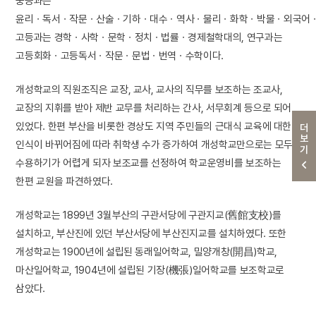
중등과는
윤리ㆍ독서ㆍ작문ㆍ산술ㆍ기하ㆍ대수ㆍ역사ㆍ물리ㆍ화학ㆍ박물ㆍ외국어ㆍ
고등과는 경학ㆍ사학ㆍ문학ㆍ정치ㆍ법률ㆍ경제철학대의, 연구과는
고등회화ㆍ고등독서ㆍ작문ㆍ문법ㆍ번역ㆍ수학이다.
개성학교의 직원조직은 교장, 교사, 교사의 직무를 보조하는 조교사,
교장의 지휘를 받아 제반 교무를 처리하는 간사, 서무회계 등으로 되어
있었다. 한편 부산을 비롯한 경상도 지역 주민들의 근대식 교육에 대한
더보기
인식이 바뀌어짐에 따라 취학생 수가 증가하여 개성학교만으로는 모두
수용하기가 어렵게 되자 보조교를 선정하여 학교운영비를 보조하는
한편 교원을 파견하였다.
개성학교는 1899년 3월부산의 구관서당에 구관지교(舊館支校)를
설치하고, 부산진에 있던 부산서당에 부산진지교를 설치하였다. 또한
개성학교는 1900년에 설립된 동래일어학교, 밀양개창(開昌)학교,
마산일어학교, 1904년에 설립된 기장(機張)일어학교를 보조학교로
삼았다.