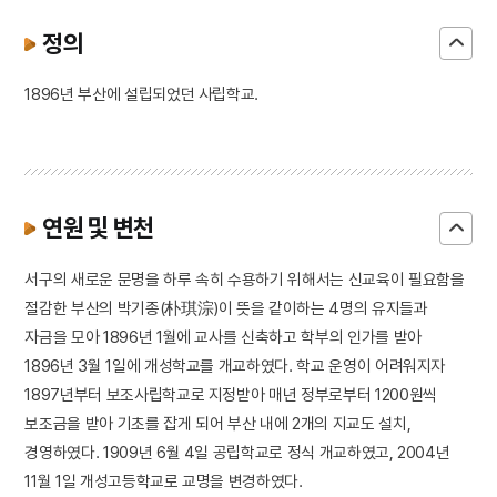
3
가평 이곡리 집터
정의
4
갑신정변
5
금성대군
1896년 부산에 설립되었던 사립학교.
6
김창준
7
명량대첩
8
물레방아
9
서울은로초등학교
연원 및 변천
10
성학십도
서구의 새로운 문명을 하루 속히 수용하기 위해서는 신교육이 필요함을
절감한 부산의 박기종(朴琪淙)이 뜻을 같이하는 4명의 유지들과
자금을 모아 1896년 1월에 교사를 신축하고 학부의 인가를 받아
1896년 3월 1일에 개성학교를 개교하였다. 학교 운영이 어려워지자
1897년부터 보조사립학교로 지정받아 매년 정부로부터 1200원씩
보조금을 받아 기초를 잡게 되어 부산 내에 2개의 지교도 설치,
경영하였다. 1909년 6월 4일 공립학교로 정식 개교하였고, 2004년
11월 1일 개성고등학교로 교명을 변경하였다.