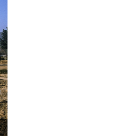
5
연천 경순왕릉
6
고사관수도
7
방구리
8
상락아정
9
신앙촌
10
김학순