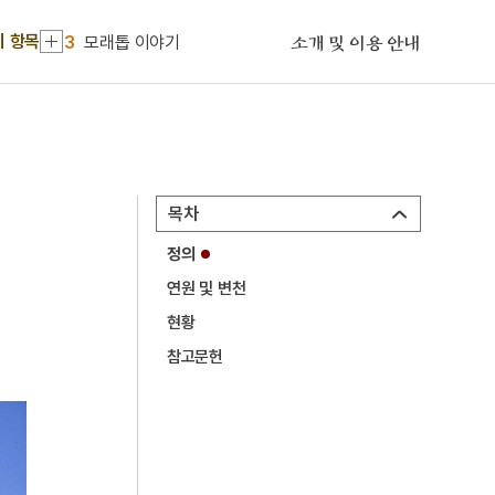
2
능소화
기 항목
3
모래톱 이야기
소개 및 이용 안내
4
봉산서원
5
연천 경순왕릉
6
고사관수도
7
방구리
목차
8
상락아정
정의
9
신앙촌
연원 및 변천
10
김학순
현황
1
금성대군
참고문헌
2
능소화
3
모래톱 이야기
4
봉산서원