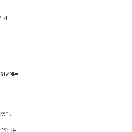
제경제
981년에는
되었다.
 1학급을