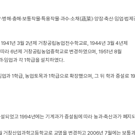
·병해·충해·보통작물·특용작물·과수·소채(蔬菜)·양잠·축산·임업·법
941년 3월 2년제 거창공립농업전수학교로, 1944년 3월 4년제
따라 6년제 거창공립농업중학교로 변경하였으며, 1951년 8월
·임업과 각 1학급을 설치하였다.
임업과 1학급, 농업토목과 1학급으로 확장했으며, 그 뒤 학과 증설로 1
증설되었고 1994년에는 기계과가 증설됨에 따라 농과·축산과가 폐지
 3월 거창산업과학고등학교로 교명을 변경하고 2006년 7월에는 보통과