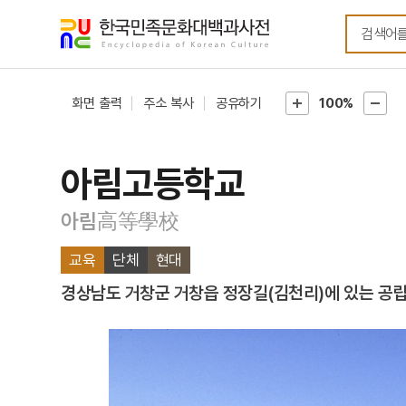
메뉴
본문
바로가기
바로가기
화면 출력
주소 복사
공유하기
100%
아림고등학교
아림高等學校
교육
단체
현대
경상남도 거창군 거창읍 정장길(김천리)에 있는 공립