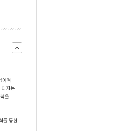
8명이며
을 다지는
육력을
화를 통한