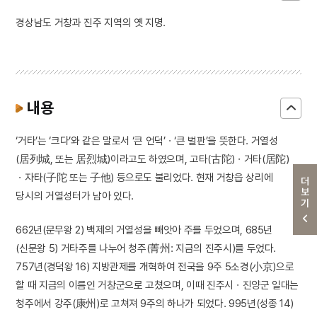
경상남도 거창과 진주 지역의 옛 지명.
내용
‘거타’는 ‘크다’와 같은 말로서 ‘큰 언덕’ㆍ‘큰 벌판’을 뜻한다. 거열성
(居列城, 또는 居烈城)이라고도 하였으며, 고타(古陀)ㆍ거타(居陀)
ㆍ자타(子陀 또는 子他) 등으로도 불리었다. 현재 거창읍 상리에
더보기
당시의 거열성터가 남아 있다.
662년(문무왕 2) 백제의 거열성을 빼앗아 주를 두었으며, 685년
(신문왕 5) 거타주를 나누어 청주(菁州: 지금의 진주시)를 두었다.
757년(경덕왕 16) 지방관제를 개혁하여 전국을 9주 5소경(小京)으로
할 때 지금의 이름인 거창군으로 고쳤으며, 이때 진주시ㆍ진양군 일대는
청주에서 강주(康州)로 고쳐져 9주의 하나가 되었다. 995년(성종 14)