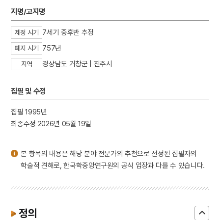
3
세조
지명/고지명
4
이륜행실도
7세기 중후반 추정
제정 시기
5
최명길
757년
폐지 시기
6
고국원왕
경상남도 거창군 | 진주시
지역
7
괴인의 정체
8
김상진
집필 및 수정
9
돈녕부게판
10
무령왕릉
집필 1995년
최종수정 2026년 05월 19일
본 항목의 내용은 해당 분야 전문가의 추천으로 선정된 집필자의
학술적 견해로, 한국학중앙연구원의 공식 입장과 다를 수 있습니다.
정의