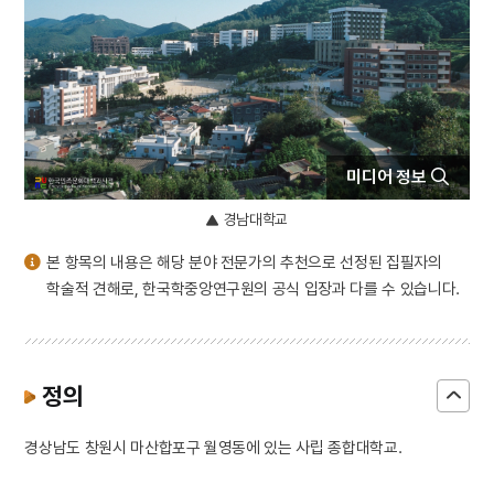
4
북조선임시인민위원회
5
반야심경
6
개성 경천사지 십층석탑
7
경북대학교 상주캠퍼스
8
국방비
미디어 정보
9
님의 침묵
10
달서구
경남대학교
본 항목의 내용은 해당 분야 전문가의 추천으로 선정된 집필자의
학술적 견해로, 한국학중앙연구원의 공식 입장과 다를 수 있습니다.
정의
경상남도 창원시 마산합포구 월영동에 있는 사립 종합대학교.