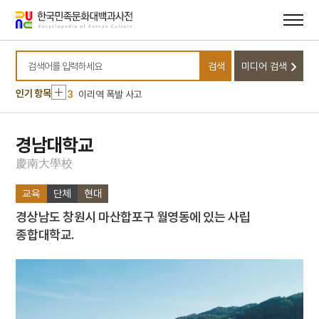
메뉴
본문
바로가기
바로가기
10
달서구
1
금성대군
검색
미디어 검색
2
신위
검색어를 입력하세요
3
이리역 폭발 사고
인기 항목
4
북조선임시인민위원회
5
반야심경
경남대학교
6
개성 경천사지 십층석탑
慶
南
大
學
校
7
경북대학교 상주캠퍼스
교육
단체
현대
8
국방비
경상남도 창원시 마산합포구 월영동에 있는 사립
9
님의 침묵
종합대학교.
10
달서구
1
금성대군
2
신위
3
이리역 폭발 사고