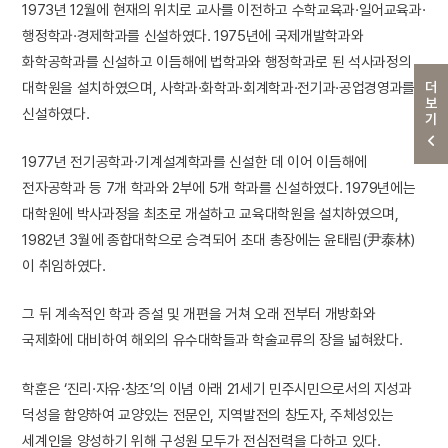
1973년 12월에 현재의 위치로 교사를 이전하고 수학교육과·일어교육과·
행정학과·경제학과를 신설하였다. 1975년에 국제개발학과와
화학공학과를 신설하고 이듬해에 법학과와 행정학과로 된 석사과정의
더보기
대학원을 설치하였으며, 사학과·화학과·회계학과·전기과·공업경영과를
신설하였다.
1977년 전기공학과·기계설계학과를 신설한 데 이어 이듬해에
전자공학과 등 7개 학과와 2부에 5개 학과를 신설하였다. 1979년에는
대학원에 박사과정을 최초로 개설하고 교육대학원을 설치하였으며,
1982년 3월에 종합대학으로 승격되어 초대 총장에는 윤태림(尹泰林)
이 취임하였다.
그 뒤 계속적인 학과 증설 및 개편을 거쳐 오래 전부터 개방화와
국제화에 대비하여 해외의 유수대학들과 학술교류의 장을 넓혀왔다.
학훈은 ‘진리·자유·창조’의 이념 아래 21세기 민주시민으로서의 지성과
덕성을 함양하여 교양있는 전문인, 지역발전의 창도자, 주체성있는
세계인을 양성하기 위해 구성원 모두가 전심전력을 다하고 있다.