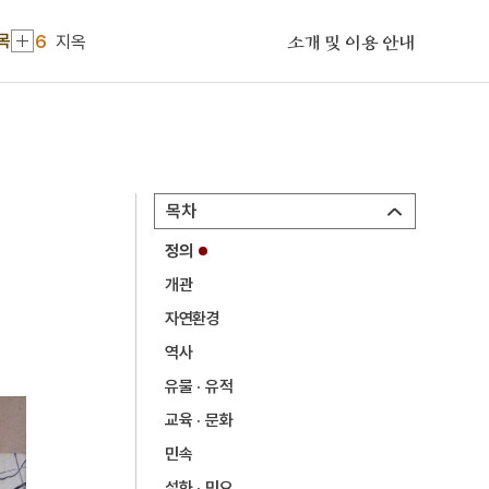
6
지옥
목
소개 및 이용 안내
7
강경시장
8
경복궁
9
광주자연과학고등학교
10
대증산성
1
반야심경
목차
2
1872년 군현지도
정의
3
개마고원
개관
4
왕규의 난
자연환경
역사
5
육즙
유물 · 유적
6
지옥
교육 · 문화
7
강경시장
민속
8
경복궁
설화 · 민요