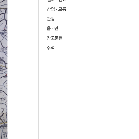
9
광주자연과학고등학교
산업 · 교통
10
대증산성
관광
읍 · 면
참고문헌
주석