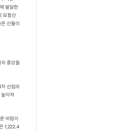
면에 발달한
의 묘함산
 높은 산들이
시의 중앙을
1차 산업의
 높아져
더운 바람이
1,222.4