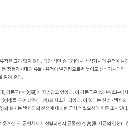
 유적은 그리 많지 않다. 다만 성면 송국리에서 신석기시대 유적이 발
 등 청동기시대의 유물 · 유적이 발견됨으로써 늦어도 신석기시대와
 알려 준다.
, 감문국(甘文國)이 자리잡고 있었다. 이 감문국은 231년(조분이사
甘文州)를 두어 상주(上州)의 치소가 되었다. 이 일대는 신라 · 백제의
)의 설치는 백제와의 전쟁에 대비한 군사적 필요성에 따른 조처였다
로 옮겨진 뒤, 군현체제가 성립되면서 금물현(今勿縣: 지금의 김천) ·