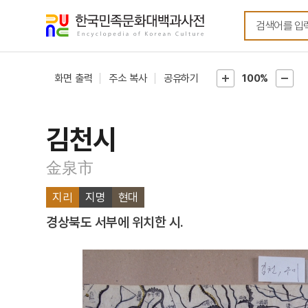
메뉴
본문
바로가기
바로가기
화면 출력
주소 복사
공유하기
100%
김천시
金泉市
지리
지명
현대
경상북도 서부에 위치한 시.