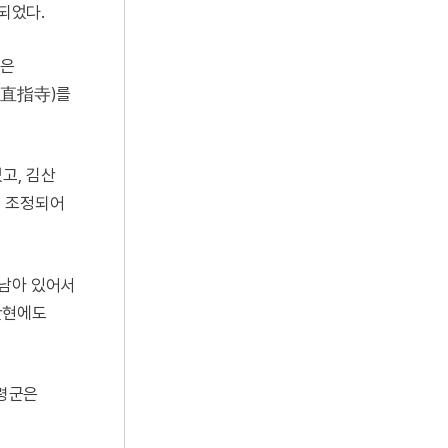
되었다.
현은
(直指寺)를
고, 김산
면 조정되어
 남아 있어서
김산현에도
개령군은