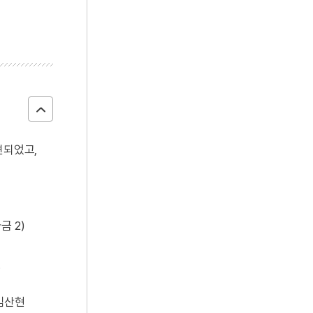
견되었고,
금 2)
.
 김산현