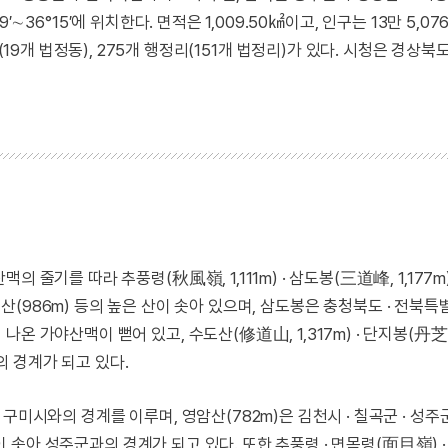
49′∼36°15′에 위치한다. 면적은 1,009.50㎢이고, 인구는 13만 5,07
동(19개 법정동), 275개 행정리(151개 법정리)가 있다. 시청은 경상북
줄기를 따라 추풍령(秋風嶺, 1,111m) · 삼도봉(三道峰, 1,177m)
) · 천덕산(986m) 등의 높은 산이 솟아 있으며, 삼도봉은 충청북도 · 전북특
온 가야산맥이 뻗어 있고, 수도산(修道山, 1,317m) · 단지봉(丹芝
와의 경계가 되고 있다.
구미시와의 경계를 이루며, 영암산(782m)은 김천시 · 칠곡군 · 성
등이 솟아 성주군과의 경계가 되고 있다. 또한 추풍령 · 면목령(面目嶺) 