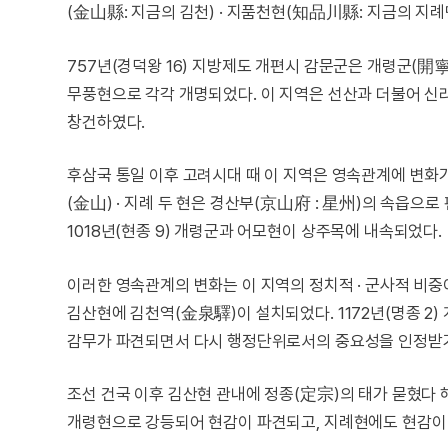
(金山縣: 지금의 김천) · 지품천현(知品川縣: 지금의 지례
757년(경덕왕 16) 지방제도 개편시 감문군은 개령군(開
무풍현으로 각각 개명되었다. 이 지역은 선산과 더불어 신
창건하였다.
후삼국 통일 이후 고려시대 때 이 지역은 영속관계에 변화
(金山) · 지례 두 현은 경산부(京山府 : 星州)의 속읍으
1018년(현종 9) 개령군과 어모현이 상주목에 내속되었다.
이러한 영속관계의 변화는 이 지역의 정치적 · 군사적 비
김산현에 김천역(金泉驛)이 설치되었다. 1172년(명종 2)
감무가 파견되면서 다시 행정단위로서의 중요성을 인정받
조선 건국 이후 김산현 관내에 정종(定宗)의 태가 묻혔다 
개령현으로 강등되어 현감이 파견되고, 지례현에도 현감이