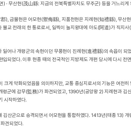
면) · 무산현(茂山縣: 지금의 전북특별자치도 무주군) 등을 거느리게 
寧郡), 금물현은 어모현(禦侮縣), 지품천현은 지례현(知禮縣), 무산
라 불교 전래의 한 통로로서, 일찍이 눌지왕대에 아도(阿道)가 직지사
가 일어나 개령군의 속현이던 무풍현이 진례현(進禮縣)의 속읍이 되었
로 편입되었다. 이후 현종 때의 전국적인 지방제도 개편 당시에 다시 전
중이 크게 약화되었음을 의미하지만, 교통 중심지로서의 기능은 여전히
 개령군에 감무(監務)가 파견되었고, 1390년(공양왕 2) 지례현과 
기 시작하였다.
해 김산군으로 승격되면서 어모현을 통합하였다. 1413년(태종 13) 
 파견되었다.