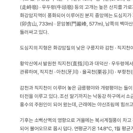
(走峙嶺) · 우두령(牛頭嶺) 등의 고개는 높은 산지를 가
화강암지역이 풍화되어 이루어진 분지 중앙에는 도심지가 자
(卯含山, 733m) · 문암봉(門巖峰, 577m), 남쪽의 백마
둘러싸고 있다.
도심지의 지형은 화강암질의 낮은 구릉지와 감천 · 직지천
황악산에서 발원한 직지천(直指川)과 대덕산 · 우두령에서
관류하며, 직지천 · 아천(牙川) · 율곡천(栗谷川) · 부
감천과 직지천이 이루어 놓은 금릉평야와 개령평야는 들이 
터전을 이루고 있다. 조선 말기까지는 낙동강 하구에서 
홍수의 주원인이 되어 왔는데, 근래에는 야산조림에 힘쓰고
기후는 소백산맥의 영향으로 겨울에는 북서계절풍이 차고 
되어 불어오므로 몹시 덥다. 연평균기온 14.8℃, 1월 평균기