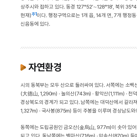
상주시와 접하고 있다. 동경 127°52′∼128°18′, 북위 35°
주1
현재)
이다. 행정구역으로는 1개 읍, 14개 면, 7개 행정
신음동에 있다.
자연환경
시의 동북부는 모두 산으로 둘러싸여 있다. 서쪽에는 소백산맥의 
(大德山, 1,290m) · 눌의산(743m) · 황악산(1,111m
경상북도의 경계가 되고 있다. 남쪽에는 대덕산에서 갈라져 나
1,327m) · 국사봉(875m) 등이 주봉을 이루며 경상남도
동쪽에는 도립공원인 금오산(金烏山, 977m)이 솟아 있어 
되고 있다. 동남쪽에는 백마산(716m) · 압속산(870m) 