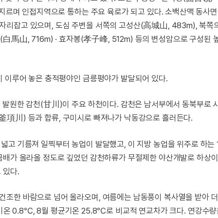
로지르며 인접지역으로 통하는 주요 육로가 되고 있다. 소백산맥 동사
리잡고 있으며, 도심 주변을 서쪽의 고성산(高城山, 483m), 북쪽
산(白馬山, 716m) · 효자봉(孝子峰, 512m) 등의 변성암으로 구성된
이 이루어 놓은 충적평야인 금릉평야가 발달되어 있다.
 발원한 감천(甘川)이 주요 하천이다. 감천은 남서부에서 동북부로 
항천(釜項川) 등과 합류, 구미시로 빠져나가 낙동강으로 흘러든다.
넓고 기름져 일찍부터 농업이 발달했고, 이 지방 농업을 위주로 하는 
소금배가 올라올 정도로 깊었던 감천하류가 무절제한 야산개발로 하상이
 있다.
건조한 바람으로 넘어 올라오며, 여름에는 남동풍이 복사열을 받아 
온 0.8℃, 8월 평균기온 25.8℃로 비교적 연교차가 크다. 연강수량은 