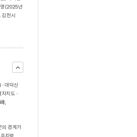
6명(2025년
도 김천시
 · 대덕산
별자치도 ·
峰,
주군의 경계가
· 주치령