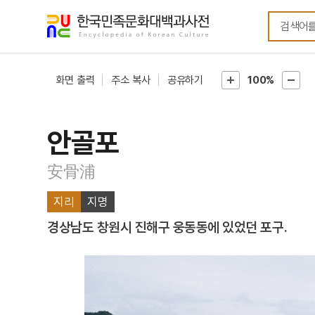
메뉴
본문
바로가기
바로가기
화면 출력
주소 복사
공유하기
100%
안골포
安骨浦
지리
지명
경상남도 창원시 진해구 웅동동에 있었던 포구.