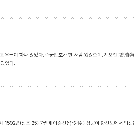
 있고 우물이 하나 있었다. 수군만호가 한 사람 있었으며, 제포진(薺浦
있었다.
1592년(선조 25) 7월에 이순신(李舜臣) 장군이 한산도에서 왜