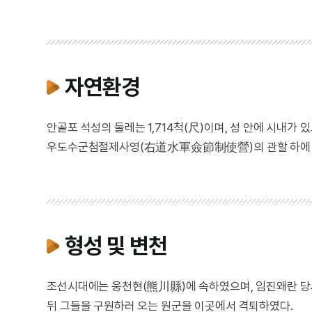
자연환경
안골포 석성의 둘레는 1,714척(尺)이며, 성 안에 시내가
우도수군첨절제사영(右道水軍僉節制使營)의 관할 하에 
형성 및 변천
조선시대에는 웅천현(熊川縣)에 속하였으며, 임진왜란 당시 
뒤 그들을 구원하러 오는 원군을 이곳에서 격퇴하였다.