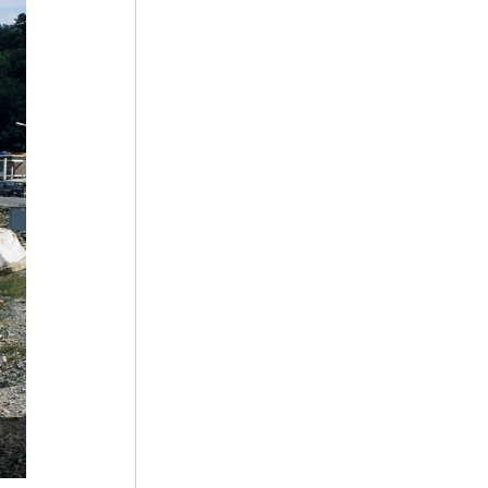
5
김자점
6
사무량심
7
판소리계 소설
8
광복절 노래
9
김지원
10
김진옥전