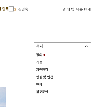
2
세종
기 항목
3
김경숙
소개 및 이용 안내
4
금성대군
5
김자점
6
사무량심
7
판소리계 소설
목차
8
광복절 노래
정의
9
김지원
개설
10
김진옥전
자연환경
1
소양인
형성 및 변천
2
세종
현황
참고문헌
3
김경숙
4
금성대군