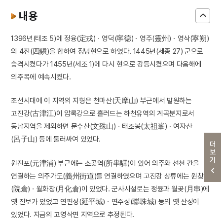
내용
1396년(태조 5)에 정융(定戎)ㆍ영덕(寧德)ㆍ영주(靈州)ㆍ영삭(寧朔)
의 4진(四鎭)을 합하여 정녕현으로 하였다. 1445년(세종 27) 군으로
승격시켰다가 1455년(세조 1)에 다시 현으로 강등시켰으며 다음해에
의주목에 예속시켰다.
조선시대에 이 지역의 지형은 천마산(天摩山) 부근에서 발원하는
고진강(古津江)이 압록강으로 흘러드는 하천유역의 계곡분지로서
동남지역을 제외하면 문수산(文殊山)ㆍ태조봉(太祖峯)ㆍ여자산
(呂子山) 등에 둘러싸여 있었다.
더보기
원진포(元津浦) 부근에는 소곶역(所串驛)이 있어 의주와 선천 간을
연결하는 의주가도(義州街道)를 연결하였으며 고진강 상류에는 원창
(院倉)ㆍ월화창(月化倉)이 있었다. 군사시설로는 정융과 월곶(月串)에
옛 진보가 있었고 연편성(延平城)ㆍ연주성(聯珠城) 등의 옛 산성이
있었다. 지금의 고영삭면 지역으로 추정된다.