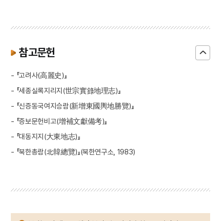
참고문헌
- 『고려사(高麗史)』
- 『세종실록지리지(世宗實錄地理志)』
- 『신증동국여지승람(新增東國輿地勝覽)』
- 『증보문헌비고(增補文獻備考)』
- 『대동지지(大東地志)』
- 『북한총람(北韓總覽)』(북한연구소, 1983)