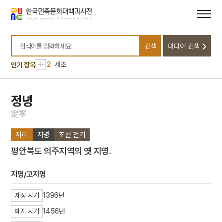
메뉴
본문
바로가기
바로가기
10
놋그릇
검색
미디어 검색
1
고양 송포 백송
검색어를 입력하세요
2
세조
인기 항목
3
8·15광복
4
불설대보부모은중경
정녕
5
5·16
定
寧
6
격음
지리
지명
조선 전기
7
곤도교
평안북도 의주지역의 옛 지명.
8
금동 미륵보살 반가 사유상
9
금성대군
지명/고지명
10
놋그릇
1396년
제정 시기
1
고양 송포 백송
1456년
폐지 시기
2
세조