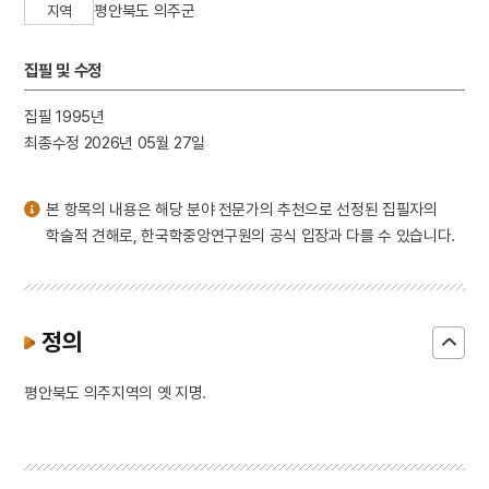
평안북도 의주군
지역
3
8·15광복
4
불설대보부모은중경
집필 및 수정
5
5·16
6
격음
집필 1995년
최종수정 2026년 05월 27일
7
곤도교
8
금동 미륵보살 반가 사유상
본 항목의 내용은 해당 분야 전문가의 추천으로 선정된 집필자의
9
금성대군
학술적 견해로, 한국학중앙연구원의 공식 입장과 다를 수 있습니다.
10
놋그릇
정의
평안북도 의주지역의 옛 지명.