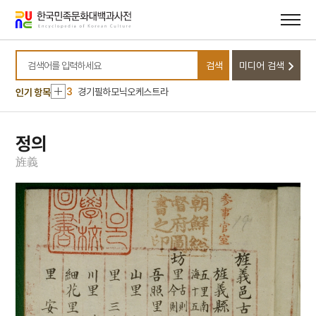
메뉴
본문
바로가기
바로가기
10
세월호 참사
1
금성대군
검색
미디어 검색
2
세조
검색어를 입력하세요
3
경기필하모닉오케스트라
인기 항목
4
북조선임시인민위원회
5
한명회
정의
6
강수
旌
義
7
법의학
8
색동회
9
색즉시공 공즉시색
10
세월호 참사
1
금성대군
2
세조
3
경기필하모닉오케스트라