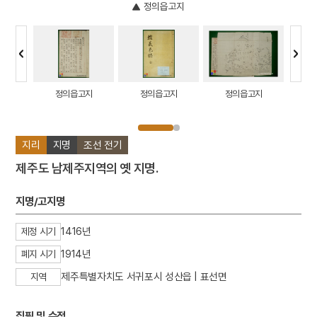
정의읍고지
현성지 전
정의읍고지
정의읍고지
정의읍고지
서귀포시
지리
지명
조선 전기
제주도 남제주지역의 옛 지명.
지명/고지명
1416년
제정 시기
1914년
폐지 시기
제주특별자치도 서귀포시 성산읍 | 표선면
지역
집필 및 수정