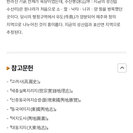
한라산 기슭 전체가 목장이었는데, 수산평(水山坪 : 지금의 성산읍
수산리)은 원나라가 처음으로 소ㆍ말ㆍ낙타ㆍ나귀ㆍ양 등을 방목했던
곳이다. 당시의 행정구역에서 우도(牛島)가 양분되어 제주와 정의
지역으로 나누어진 것이 흥미롭다. 지금의 성산읍과 표선면 지역으로
추정된다.
참고문헌
- 『고려사(高麗史)』
- 『세종실록지리지(世宗實錄地理志)』
- 『신증동국여지승람(新增東國輿地勝覽)』
- 『동국여지지(東國輿地志)』
- 『여지도서(輿地圖書)』
- 『대동지지(大東地志)』