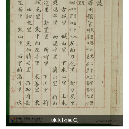
4
북조선임시인민위원회
5
한명회
6
강수
7
법의학
8
색동회
9
색즉시공 공즉시색
10
세월호 참사
미디어 정보