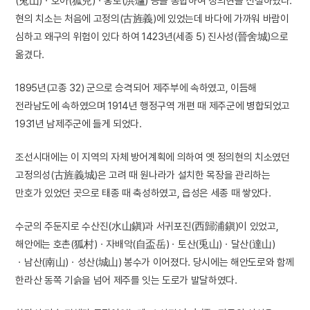
(兎山)ㆍ호아(狐兒)ㆍ홍로(洪爐) 등을 통합하여 정의현을 신설하였다.
현의 치소는 처음에 고정의(古旌義)에 있었는데 바다에 가까워 바람이
심하고 왜구의 위험이 있다 하여 1423년(세종 5) 진사성(晉舍城)으로
옮겼다.
1895년(고종 32) 군으로 승격되어 제주부에 속하였고, 이듬해
전라남도에 속하였으며 1914년 행정구역 개편 때 제주군에 병합되었고
1931년 남제주군에 들게 되었다.
조선시대에는 이 지역의 자체 방어계획에 의하여 옛 정의현의 치소였던
고정의성(古旌義城)은 고려 때 원나라가 설치한 목장을 관리하는
만호가 있었던 곳으로 태종 때 축성하였고, 읍성은 세종 때 쌓았다.
수군의 주둔지로 수산진(水山鎭)과 서귀포진(西歸浦鎭)이 있었고,
해안에는 호촌(狐村)ㆍ자배악(自盃岳)ㆍ토산(兎山)ㆍ달산(達山)
ㆍ남산(南山)ㆍ성산(城山) 봉수가 이어졌다. 당시에는 해안도로와 함께
한라산 동쪽 기슭을 넘어 제주를 잇는 도로가 발달하였다.