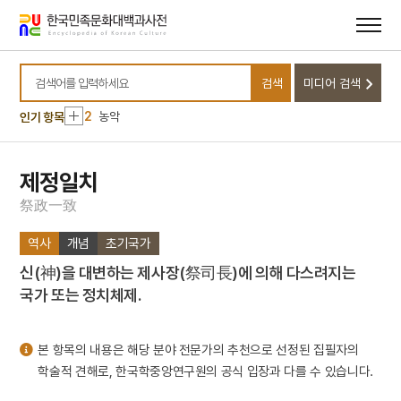
메뉴
본문
바로가기
바로가기
10
세조
검색
미디어 검색
1
금성대군
검색어를 입력하세요
2
농악
인기 항목
3
판소리
4
25의용단
제정일치
5
격음
祭
政
一
致
6
균전론
역사
개념
초기국가
7
단종실록
신(神)을 대변하는 제사장(祭司長)에 의해 다스려지는
8
해동제국기
국가 또는 정치체제.
9
마령
10
세조
본 항목의 내용은 해당 분야 전문가의 추천으로 선정된 집필자의
1
금성대군
학술적 견해로, 한국학중앙연구원의 공식 입장과 다를 수 있습니다.
2
농악