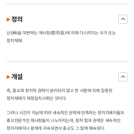
3
판소리
4
25의용단
정의
5
격음
6
균전론
신(神)을 대변하는 제사장(祭司長)에 의해 다스려지는 국가 또는
7
단종실록
정치체제.
8
해동제국기
9
마령
10
세조
개설
즉, 종교와 정치적 권력이 분리되지 않고 한 사람에 의해 집중된
정치체제가 제정일치사회인 것이다.
그러나 시간이 지남에 따라 세속적인 권력에 만족하는 정치지배자들과
종교전문가인 제사장들이 나누어지는데, 점차 힘과 권력은 세속적인
정치지배자나 왕에게 귀속되면서 종교도 그 밑에 예속된다.