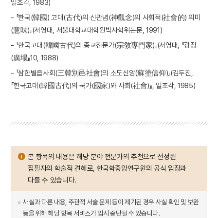
일조각, 1983)
- 「한국(韓國) 고대(古代)의 신관념(神觀念)의 사회적(社會的) 의미
(意味)」(서영대, 서울대학교대학원박사학위논문, 1991)
- 「한국고대(韓國古代)의 종교전문가(宗敎專門家)」(서영대, 『광장
(廣場』10, 1988)
- 「삼한별읍사회(三韓別邑社會)의 소도신앙(蘇塗信仰)」(김두진,
『한국고대(韓國古代)의 국가(國家)와 사회(社會)』, 일조각, 1985)
본 항목의 내용은 해당 분야 전문가의 추천으로 선정된
집필자의 학술적 견해로, 한국학중앙연구원의 공식 입장과
다를 수 있습니다.
사실과 다른 내용, 주관적 서술 문제 등이 제기된 경우 사실 확인 및 보완
등을 위해 해당 항목 서비스가 임시 중단될 수 있습니다.