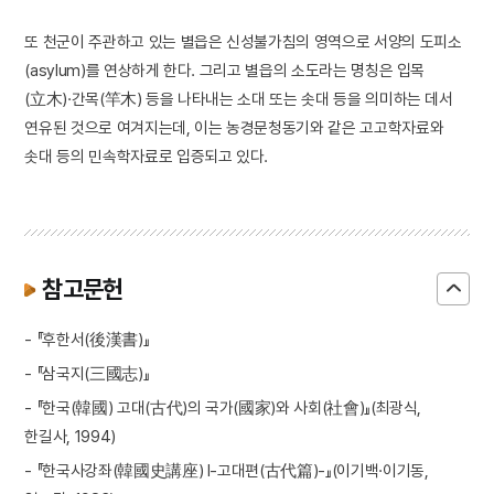
또 천군이 주관하고 있는 별읍은 신성불가침의 영역으로 서양의 도피소
(asylum)를 연상하게 한다. 그리고 별읍의 소도라는 명칭은 입목
(立木)·간목(竿木) 등을 나타내는 소대 또는 솟대 등을 의미하는 데서
연유된 것으로 여겨지는데, 이는 농경문청동기와 같은 고고학자료와
솟대 등의 민속학자료로 입증되고 있다.
참고문헌
- 『후한서(後漢書)』
- 『삼국지(三國志)』
- 『한국(韓國) 고대(古代)의 국가(國家)와 사회(社會)』(최광식,
한길사, 1994)
- 『한국사강좌(韓國史講座) Ⅰ-고대편(古代篇)-』(이기백·이기동,