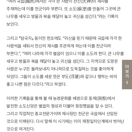
“여러 국읍(國邑)에서는 각각 한 사람이 천신(天神)의 제사를
주재하는데 이를 천군이라 부른다. 또 소도(蘇塗)를 만들어 그곳에 큰
나무를 세우고 방울과 북을 매달아 놓고 귀신을 섬긴다.”라는 기록이
보인다.
그리고 『삼국지』 동이전 한조에도 “귀신을 믿기 때문에 국읍에 각각 한
사람씩을 세워서 천신의 제사를 주관하게 하는데 이를 천군이라
부른다.”, “여러 나라에 각각 별읍이 있으니 이를 소도라 한다. 큰 나무를
세우고 방울과 북을 매달아 놓고 귀신을 섬긴다. 그 지역으로 도망온
더보기
사람은 누구든 돌려보내지 아니하므로 도둑질하는 것을 좋아하게
되었다. 그들이 소도를 세운 뜻은 부도(浮屠)와 같으나 행하는 바의
좋고 나쁜 점은 다르다.”라고 하였다.
이러한 기록들을 통해 볼 때 농경문화를 배경으로 동제(洞祭)에서
발전한 소도신앙은 별읍의 형성과 더불어 등장했음을 알 수 있다.
그리고 직업적인 종교전문가이며 제사장인 천군은 국읍에서 선임된
것으로 이해된다. 다시 말해 이 시기에는 이미 제정일치단계에서 벗어난
것으로 여겨진다.