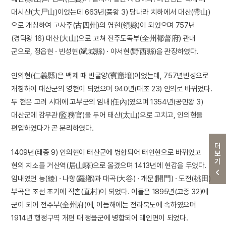
대시산(大尸山)이었는데 663년(풍왕 3) 당나라 치하에서 대산(帶山)
으로 개칭하여 고사주(古四州)의 영현(領縣)이 되었으며 757년
(경덕왕 16) 대산(大山)으로 고쳐 전주도독부(全州都督府) 관내
군으로, 정읍현 · 빈성현(斌城縣) · 야서현(野西縣)을 관장하였다.
인의현(仁義縣)은 백제 때 빈굴양(賓窟壤)이었는데, 757년빈성으로
개칭하여 대산군의 영현이 되었으며 940년(태조 23) 인의로 바뀌었다.
두 현은 고려 시대에 고부군의 임내(任內)였으며 1354년(공민왕 3)
대산군에 감무관(監務官)을 두어 태산(太山)으로 고치고, 인의현을
편입하였다가 곧 분리하였다.
더보기
1409년(태종 9) 인의현이 태산군에 병합되어 태인현으로 바뀌었고
현의 치소를 거산역(居山驛)으로 옮겼으며 1413년에 현감을 두었다.
임내였던 능(綾) · 나향(羅鄕)과 대곡(大谷) · 개문(開門) · 도전(桃田)
부곡은 조선 초기에 직촌(直村)이 되었다. 이들은 1895년(고종 32)에
군이 되어 전주부(全州府)에, 이듬해에는 전라북도에 속하였으며
1914년 행정구역 개편 때 정읍군에 병합되어 태인면이 되었다.