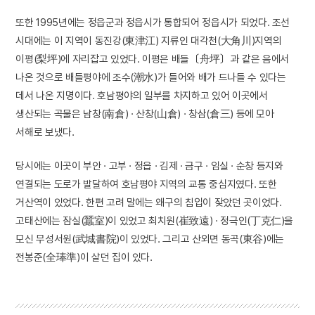
또한 1995년에는 정읍군과 정읍시가 통합되어 정읍시가 되었다. 조선
시대에는 이 지역이 동진강(東津江) 지류인 대각천(大角川)지역의
이평(梨坪)에 자리잡고 있었다. 이평은 배들〔舟坪〕과 같은 음에서
나온 것으로 배들평야에 조수(潮水)가 들어와 배가 드나들 수 있다는
데서 나온 지명이다. 호남평야의 일부를 차지하고 있어 이곳에서
생산되는 곡물은 남창(南倉) · 산창(山倉) · 창삼(倉三) 등에 모아
서해로 보냈다.
당시에는 이곳이 부안 · 고부 · 정읍 · 김제 · 금구 · 임실 · 순창 등지와
연결되는 도로가 발달하여 호남평야 지역의 교통 중심지였다. 또한
거산역이 있었다. 한편 고려 말에는 왜구의 침입이 잦았던 곳이었다.
고태산에는 잠실(蠶室)이 있었고 최치원(崔致遠) · 정극인(丁克仁)을
모신 무성서원(武城書院)이 있었다. 그리고 산외면 동곡(東谷)에는
전봉준(全琫準)이 살던 집이 있다.