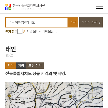
메뉴
본문
바로가기
바로가기
10
광주학생운동
1
금성대군
검색
미디어 검색
2
일제강점기
검색어를 입력하세요
3
서울 보타사 마애보살 좌상
인기 항목
4
서희
5
속담
태인
6
이인좌의 난
泰
仁
7
익모초
지리
지명
조선 전기
8
천수경
전북특별자치도 정읍 지역의 옛 지명.
9
경의선
10
광주학생운동
1
금성대군
2
일제강점기
3
서울 보타사 마애보살 좌상