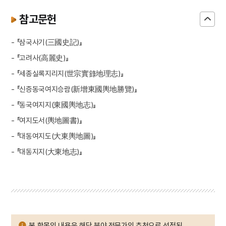
참고문헌
- 『삼국사기(三國史記)』
- 『고려사(高麗史)』
- 『세종실록지리지(世宗實錄地理志)』
- 『신증동국여지승람(新增東國輿地勝覽)』
- 『동국여지지(東國輿地志)』
- 『여지도서(輿地圖書)』
- 『대동여지도(大東輿地圖)』
- 『대동지지(大東地志)』
본 항목의 내용은 해당 분야 전문가의 추천으로 선정된