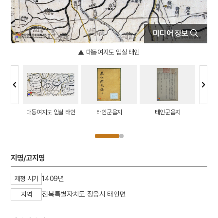
4
서희
5
속담
미디어 정보
6
이인좌의 난
7
익모초
대동여지도 임실 태인
8
천수경
9
경의선
10
광주학생운동
대성전
대동여지도 임실 태인
태인군읍지
태인군읍지
지명/고지명
1409년
제정 시기
전북특별자치도 정읍시 태인면
지역