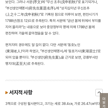
보인다. 그러나 서문(序文)에 “무신 초추(戊申初秋)”로 표기되거나,
「부선생안제명서(府先生案題名序)」에 “상지십이년 무신초추
(上之十二年戊申初秋)”로 기록된 점으로 미루어 보면, 편찬시기가
1788년(정조 12)으로 추측된다. 특히 서문에 “금년 봄에 위에서 부지를
지어 올리라”는 내용으로 보아 중앙정부의 명에 의해 1788년 봄에
편찬하여 가을에 끝마쳤음을 알 수 있다.
편저자의 경우에도 알 길이 없다. 다만 서문에 ‘동호노인
(東湖老人)’이라 하였고, 「부선생안제명서」에 ‘동호거사(東湖居士)’로
되어 있을 뿐이다. 「부선생안(府先生案)」을 근거로 보면, 강릉부사인
맹지대(孟至大)로 추측된다.
서지적 사항
더보기
3책으로 구성된 필사본이고, 크기는 세로 38.4㎝, 가로 26.47㎝이다.