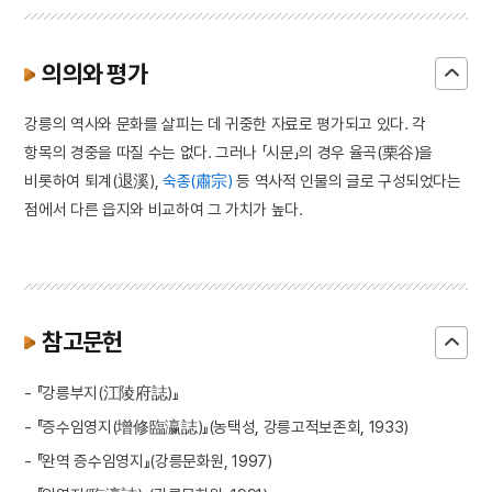
의의와 평가
강릉의 역사와 문화를 살피는 데 귀중한 자료로 평가되고 있다. 각
항목의 경중을 따질 수는 없다. 그러나 「시문」의 경우 율곡(栗谷)을
비롯하여 퇴계(退溪),
숙종(肅宗)
등 역사적 인물의 글로 구성되었다는
점에서 다른 읍지와 비교하여 그 가치가 높다.
참고문헌
- 『강릉부지(江陵府誌)』
- 『증수임영지(增修臨瀛誌)』(농택성, 강릉고적보존회, 1933)
- 『완역 증수임영지』(강릉문화원, 1997)