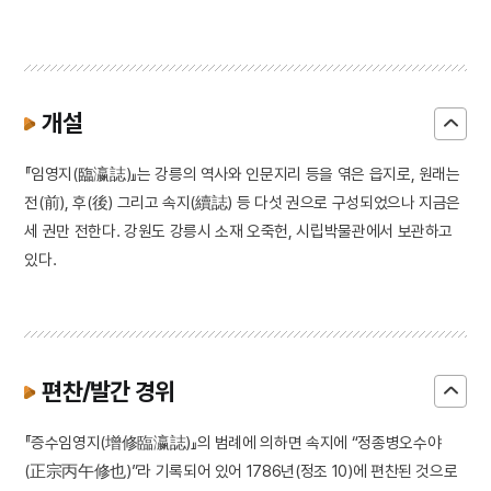
개설
『임영지(臨瀛誌)』는 강릉의 역사와 인문지리 등을 엮은 읍지로, 원래는
전(前), 후(後) 그리고 속지(續誌) 등 다섯 권으로 구성되었으나 지금은
세 권만 전한다. 강원도 강릉시 소재 오죽헌, 시립박물관에서 보관하고
있다.
편찬/발간 경위
『증수임영지(增修臨瀛誌)』의 범례에 의하면 속지에 “정종병오수야
(正宗丙午修也)”라 기록되어 있어 1786년(정조 10)에 편찬된 것으로