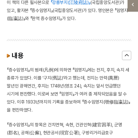
이 책의 다른 필사본으로
『강릉부지(江陵府誌)』
(국립중앙도서관)가
있고, 활자본 『증수임영지』(국립중앙도서관)가 있다. 영인본은 『임영지
(臨瀛誌)』와 『완역 증수임영지』가 있다.
내용
『증수임영지』의 범례(凡例)에 의하면 『임영지』에는 전지, 후지, 속지 세
종류가 있었다. 이를 ‘구지(舊誌)’라고 했는데, 전지는 만력(萬曆)
말년인 광해연간, 후지는 1748년(영조 24), 속지는 앞서 언급했던
시기에 편찬했다. 이로써 보면 『임영지』가 여러 종 제작되었음을 알 수
있다. 이후 1933년까지의 기록을 증보하여 『증수임영지(增修臨瀛誌)』
을 편찬하였다.
『증수임영지』의 항목은 건치연혁, 속현, 건관인혁(建官因革), 군명
(郡名), 공해(公廨), 현관공서(現官公署), 구방리거리급호구