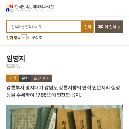
메뉴
본문
바로가기
바로가기
10
금동 보살 입상
1
상해대한인거류민단
검색
미디어 검색
2
격구도
검색어를 입력하세요
3
구절초
인기 항목
4
산수화
5
삼베
임영지
6
상해고려교민친목회
臨
瀛
誌
7
상해대한교민단
지리
문헌
조선 후기
8
개신교
강릉부사 맹지대가 강원도 강릉지방의 연혁·인문지리·행정
9
국가보위비상대책위원회
등을 수록하여 1788년에 편찬한 읍지.
10
금동 보살 입상
1
상해대한인거류민단
2
격구도
3
구절초