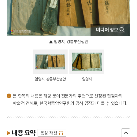
4
산수화
5
삼베
6
상해고려교민친목회
미디어 정보
7
상해대한교민단
8
개신교
임영지, 강릉부선생안
9
국가보위비상대책위원회
10
금동 보살 입상
임영지, 강릉부선생안
임영지
본 항목의 내용은 해당 분야 전문가의 추천으로 선정된 집필자의
학술적 견해로, 한국학중앙연구원의 공식 입장과 다를 수 있습니다.
내용 요약
음성 재생