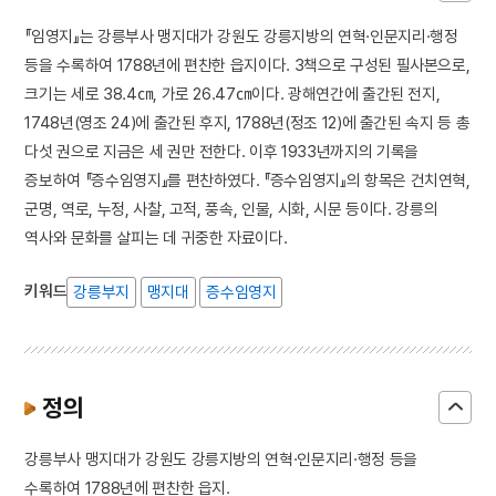
『임영지』는 강릉부사 맹지대가 강원도 강릉지방의 연혁·인문지리·행정
등을 수록하여 1788년에 편찬한 읍지이다. 3책으로 구성된 필사본으로,
크기는 세로 38.4㎝, 가로 26.47㎝이다. 광해연간에 출간된 전지,
1748년(영조 24)에 출간된 후지, 1788년(정조 12)에 출간된 속지 등 총
다섯 권으로 지금은 세 권만 전한다. 이후 1933년까지의 기록을
증보하여 『증수임영지』를 편찬하였다. 『증수임영지』의 항목은 건치연혁,
군명, 역로, 누정, 사찰, 고적, 풍속, 인물, 시화, 시문 등이다. 강릉의
역사와 문화를 살피는 데 귀중한 자료이다.
키워드
강릉부지
맹지대
증수임영지
정의
강릉부사 맹지대가 강원도 강릉지방의 연혁·인문지리·행정 등을
수록하여 1788년에 편찬한 읍지.