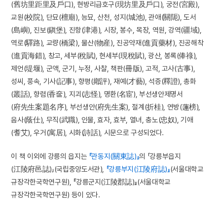
(舊坊里距里及戶口), 현방리급호구(現坊里及戶口), 궁전(宮殿),
교원(校院), 단묘(檀廟), 능묘, 산천, 성지(城池), 관애(關阨), 도서
(島嶼), 진보(鎭堡), 진항(津港), 시장, 봉수, 목장, 역원, 강역(疆域),
역로(驛路), 교량(橋梁), 물산(物産), 진공약재(進貢藥材), 진공해착
(進貢海錯), 창고, 세부(稅賦), 현세부(現稅賦), 광산, 봉록(俸祿),
제언(堤堰), 군액, 군기, 누정, 사찰, 책판(冊版), 고적, 고사(古事),
성씨, 풍속, 기사(記事), 향평(鄕評), 재예(才藝), 석증(釋證), 총화
(叢話), 향렴(香奩), 지괴(志怪), 명환(名宦), 부선생안제명서
(府先生案題名序), 부선생안(府先生案), 절계(折桂), 연방(蓮榜),
음사(蔭仕), 무직(武職), 인물, 효자, 효부, 열녀, 충노(忠奴), 기애
(耆艾), 우거(寓居), 시화(詩話), 시문으로 구성되었다.
이 책 이외에 강릉의 읍지는
『관동지(關東誌)』
의 「강릉부읍지
(江陵府邑誌)」(국립중앙도서관),
『강릉부지(江陵府誌)』
(서울대학교
규장각한국학연구원), 『강릉군지(江陵郡誌)』(서울대학교
규장각한국학연구원) 등이 있다.