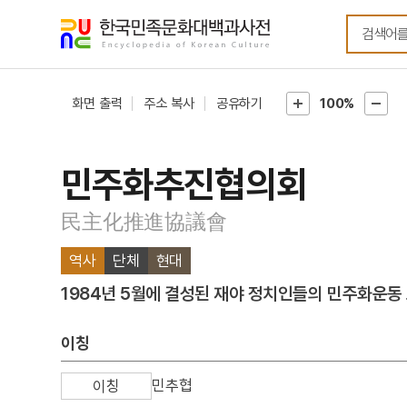
메뉴
본문
바로가기
바로가기
화면 출력
주소 복사
공유하기
100%
민주화추진협의회
民主化推進協議會
역사
단체
현대
1984년 5월에 결성된 재야 정치인들의 민주화운동
이칭
민추협
이칭