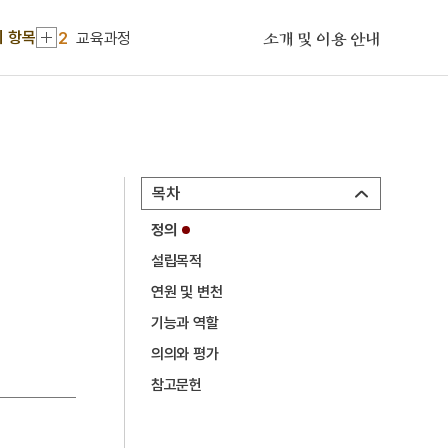
1
화랑도
기 항목
2
교육과정
소개 및 이용 안내
3
겸애설
4
금성대군
5
사진기
6
사화
목차
7
가갸날
정의
8
갑오개혁
설립목적
9
경복궁 광화문
연원 및 변천
10
경성방송국
기능과 역할
1
화랑도
의의와 평가
참고문헌
2
교육과정
3
겸애설