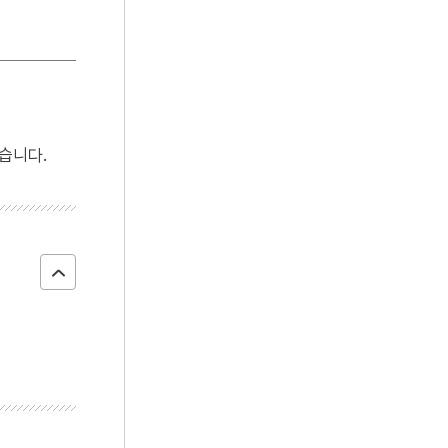
4
금성대군
5
사진기
6
사화
7
가갸날
8
갑오개혁
습니다.
9
경복궁 광화문
10
경성방송국