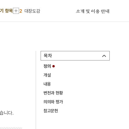
1
운요호사건
기 항목
2
대장도감
소개 및 이용 안내
3
금성대군
4
에바다학교
5
김만덕
6
소의문
목차
7
운재집
정의
8
모음조화
개설
9
박태준
내용
10
별전 괴불
변천과 현황
1
운요호사건
의의와 평가
참고문헌
2
대장도감
습니다.
3
금성대군