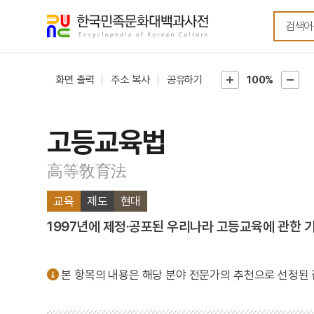
메뉴
본문
바로가기
바로가기
화면 출력
주소 복사
공유하기
100%
고등교육법
高等敎育法
교육
제도
현대
1997년에 제정·공포된 우리나라 고등교육에 관한 기
본 항목의 내용은 해당 분야 전문가의 추천으로 선정된