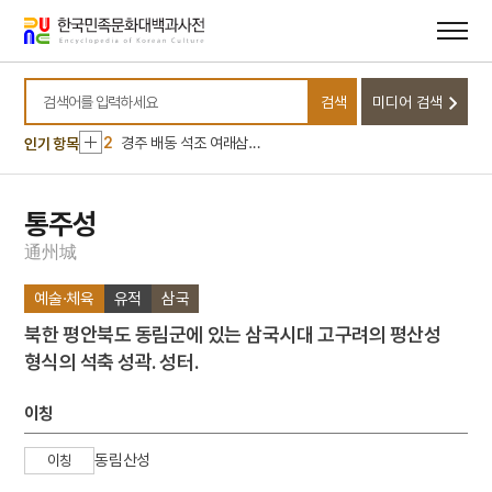
메뉴
본문
바로가기
바로가기
10
양국대장 사령 깃발
검색
미디어 검색
1
박재혁
검색어를 입력하세요
2
경주 배동 석조 여래삼존 입상
인기 항목
3
계백
4
계해반정가
통주성
5
고려인 강제이주
通
州
城
6
난모
예술·체육
유적
삼국
7
백제용신설화
북한 평안북도 동림군에 있는 삼국시대 고구려의 평산성
8
보성고등학교
형식의 석축 성곽. 성터.
9
선왕
10
양국대장 사령 깃발
이칭
1
박재혁
동림산성
이칭
2
경주 배동 석조 여래삼존 입상