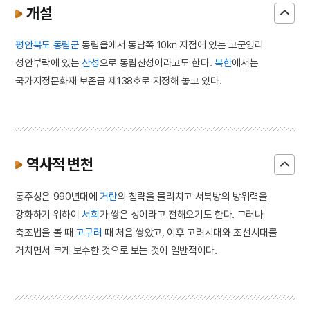
개설
평안북도
동림군
동림읍에서 동남쪽 10㎞ 지점에 있는 고군영리
성안부락에 있는
산성
으로 동림산성이라고도 한다.
북한
에서는
국가지정문화재 보존급 제138호로 지정해 놓고 있다.
역사적 변천
통주성은 990년대에
거란
의 침략을 물리치고 서북방의 방위력을
강화하기 위하여
서희
가 쌓은 성이라고 전해오기도 한다. 그러나
축조법을 볼 때
고구려
때 처음 쌓았고, 이후 고려시대와 조선시대를
거치면서 크게 보수한 것으로 보는 것이 일반적이다.