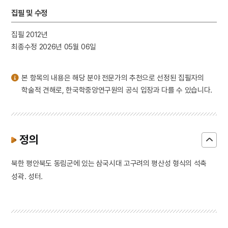
3
계백
집필 및 수정
4
계해반정가
집필 2012년
5
고려인 강제이주
최종수정 2026년 05월 06일
6
난모
7
백제용신설화
본 항목의 내용은 해당 분야 전문가의 추천으로 선정된 집필자의
8
보성고등학교
학술적 견해로, 한국학중앙연구원의 공식 입장과 다를 수 있습니다.
9
선왕
10
양국대장 사령 깃발
정의
북한 평안북도 동림군에 있는 삼국시대 고구려의 평산성 형식의 석축
성곽. 성터.