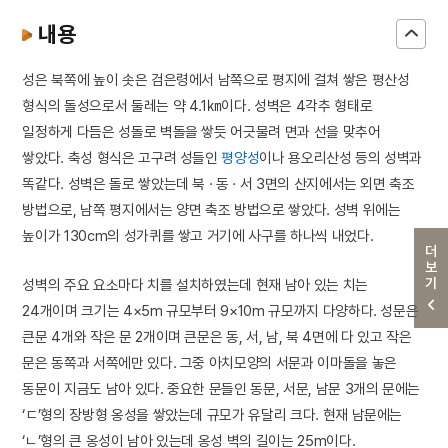
내용
성은 북쪽에 높이 솟은 검은령에서 남쪽으로 평지에 걸쳐 쌓은 평산성
형식의 돌성으로서 둘레는 약 4.1㎞이다. 성벽은 4각추 형태로
일정하게 다듬은 성돌로 벽돌을 쌓듯 어긋물려 면과 선을 맞추어
쌓았다. 축성 형식은 고구려 성들인
평양성
이나 용오리산성 등의 성벽과
똑같다. 성벽은 돌로 쌓았는데 북 · 동 · 서 3면의 산지에서는 외면 축조
방법으로, 남쪽 평지에서는 양면 축조 방법으로 쌓았다. 성벽 위에는
높이가 130cm의 성가퀴를 쌓고 거기에 사구를 하나씩 내었다.
더보기
성벽의 주요 요소마다 치를 설치하였는데 현재 남아 있는 치는
24개이며 크기는 4×5m 규모부터 9×10m 규모까지 다양하다. 성문은
큰문 4개와 작은 문 2개이며 큰문은 동, 서, 남, 북 4면에 다 있고 작은
문은 동쪽과 서쪽에만 있다. 그중 아치모양의 서문과 이마돌을 놓은
동문이 지금도 남아 있다. 중요한 문들인 동문, 서문, 남문 3개의 문에는
‘ㄷ’형의 장방형 옹성을 쌓았는데 규모가 유달리 크다. 현재 남문에는
‘ㄴ’형의 큰 옹성이 남아 있는데 옹성 벽의 길이는 25m이다.