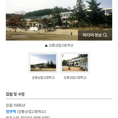
4
북조선임시인민위원회
5
반야심경
6
개성 경천사지 십층석탑
7
경북대학교 상주캠퍼스
미디어 정보
8
국방비
9
님의 침묵
강릉상업고등학교
10
달서구
강릉상업고등학교
강릉상업고등학교
집필 및 수정
집필 1995년
정연택
(강릉상업고등학교)
최종수정 2023년 06월 09일