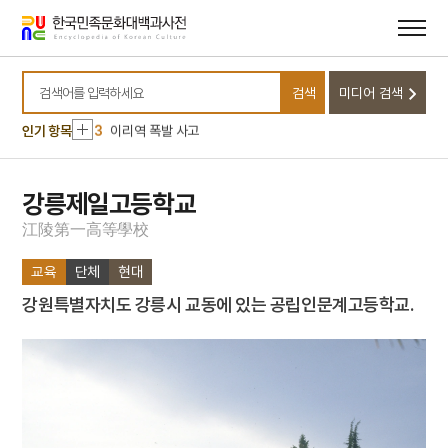
메뉴
본문
바로가기
바로가기
10
달서구
1
금성대군
검색
미디어 검색
2
신위
검색어를 입력하세요
3
이리역 폭발 사고
인기 항목
4
북조선임시인민위원회
5
반야심경
강릉제일고등학교
6
개성 경천사지 십층석탑
江
陵
第
一
高
等
學
校
7
경북대학교 상주캠퍼스
교육
단체
현대
8
국방비
강원특별자치도 강릉시 교동에 있는 공립인문계고등학교.
9
님의 침묵
10
달서구
1
금성대군
2
신위
3
이리역 폭발 사고