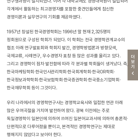
연구생과정이 설치되었다. 이어 각 대학교에도 경영대학원이 설립되어
각계에서 활동하는 최고경영자를 포함한 중견인들에게 참신한
경영이론과 실무연구의 기회를 제공하였다.
1957년 창설된 한국경영학회는 1996년 말 현재 2,325명의
정회원으로 구성된 학회가 되었다. 이 학회는 전국 경영학관계교수의
협조 아래 연구발표회와 학회지 발간, 경영학방법론과 방향모색,
국제교류, 사례연구, 우수경영자 표창 등 많은 성과를 올리고 있다.
더보기
그리고 경영학이 점차 발전함에 따라 각 분과별 학회들이 생겨났다. 즉,
한국마케팅학회·한국인사관리학회·한국회계학회·한국OR학회·
한국정보과학학회·한국보험학회·한국증권학회·한국중소기업학회·
한국재무학회 등이 그것이다.
우리 나라에서의 경영학연구사는 경영학교육사와 밀접한 연관 아래
많은 우여곡절을 거치며 발전하여 왔다. 광복 이전에는 주로
독일경영학이 일본인에 의하여 쓰여진 일본어교과서에 의하여 총론적·
단편적으로 다루어졌을 뿐이고, 본격적인 경영학연구는 제대로
행해지지 않았다고 보아야 한다.