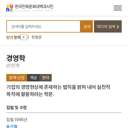
메뉴
본문
바로가기
바로가기
10
이암
검색
미디어 검색
1
하양향교
검색어를 입력하세요
2
한용운
인기 항목
3
김규식
4
연행사
경영학
5
한국광복군
經
營
學
6
한국독립당
경제·산업
개념
현대
7
금성대군
기업의 경영현상에 존재하는 법칙을 밝혀 내어 실천적
8
세종
목적에 활용하려는 학문.
9
싸리나무
10
이암
집필 및 수정
1
하양향교
집필 1995년
2
한용운
송기철