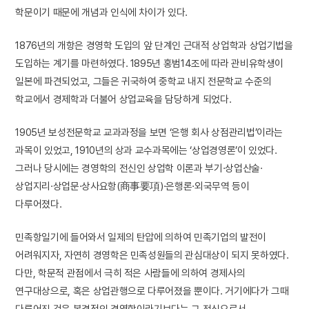
학문이기 때문에 개념과 인식에 차이가 있다.
1876년의 개항은 경영학 도입의 앞 단계인 근대적 상업학과 상업기법을
도입하는 계기를 마련하였다. 1895년 홍범14조에 따라 관비유학생이
일본에 파견되었고, 그들은 귀국하여 중학교 내지 전문학교 수준의
학교에서 경제학과 더불어 상업교육을 담당하게 되었다.
1905년 보성전문학교 교과과정을 보면 ‘은행 회사 상점관리법’이라는
과목이 있었고, 1910년의 상과 교수과목에는 ‘상업경영론’이 있었다.
그러나 당시에는 경영학의 전신인 상업학 이론과 부기·상업산술·
상업지리·상업문·상사요항(商事要項)·은행론·외국무역 등이
다루어졌다.
민족항일기에 들어와서 일제의 탄압에 의하여 민족기업의 발전이
어려워지자, 자연히 경영학은 민족성원들의 관심대상이 되지 못하였다.
다만, 학문적 관점에서 극히 적은 사람들에 의하여 경제사의
연구대상으로, 혹은 상업관행으로 다루어졌을 뿐이다. 거기에다가 그때
다루어진 것은 본격적인 경영학이라기보다는 그 전신으로서