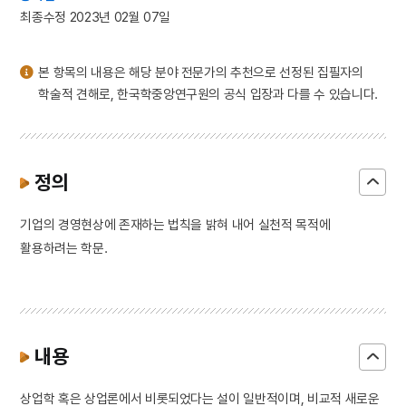
3
김규식
최종수정 2023년 02월 07일
4
연행사
5
한국광복군
본 항목의 내용은 해당 분야 전문가의 추천으로 선정된 집필자의
6
한국독립당
학술적 견해로, 한국학중앙연구원의 공식 입장과 다를 수 있습니다.
7
금성대군
8
세종
9
싸리나무
정의
10
이암
기업의 경영현상에 존재하는 법칙을 밝혀 내어 실천적 목적에
활용하려는 학문.
내용
상업학 혹은 상업론에서 비롯되었다는 설이 일반적이며, 비교적 새로운