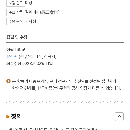
미상
사망 연도
3
판소리
감이녀시(感二女詩)
4
25의용단
주요 작품
5
격음
국학생
주요 관직
6
단종실록
집필 및 수정
7
여수·순천 10·19사건
8
가갸날
집필 1995년
9
균전론
문수진
(신구전문대학, 한국사)
최종수정 2023년 02월 11일
10
마령
본 항목의 내용은 해당 분야 전문가의 추천으로 선정된 집필자의
학술적 견해로, 한국학중앙연구원의 공식 입장과 다를 수 있습니다.
정의
고려 예종 때, 국학생으로 「감이녀시」를 지어 풍자한 문신.