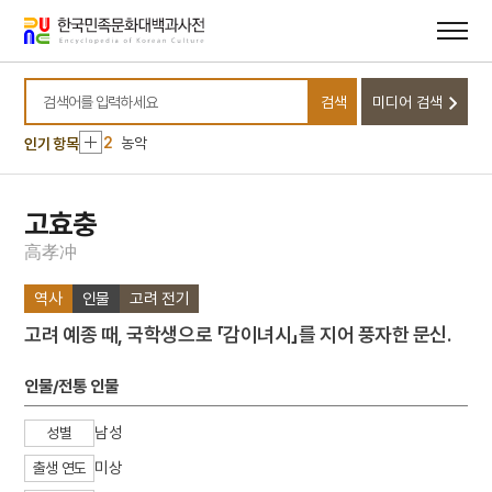
메뉴
본문
바로가기
바로가기
10
마령
검색
미디어 검색
1
금성대군
검색어를 입력하세요
2
농악
인기 항목
3
판소리
4
25의용단
고효충
5
격음
高
孝
冲
6
단종실록
역사
인물
고려 전기
7
여수·순천 10·19사건
고려 예종 때, 국학생으로 「감이녀시」를 지어 풍자한 문신.
8
가갸날
9
균전론
인물/전통 인물
10
마령
남성
성별
1
금성대군
미상
출생 연도
2
농악