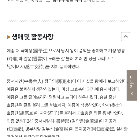
생애 및 활동사항
예종 때 국학생(國學生)으로서 당시 왕이 풍악을 좋아하고 기생 영롱
(玲瓏)과 알운(遏雲)이 노래를 잘 불러 여러 번 상을 내리므로
「감이녀시(感二女詩)」를 지어 풍자하였다.
더보기
중서사인(中書舍人) 정극영(鄭克永)이 이 사실을 왕에게 보고하였다.
예종은 불쾌하게 생각하였는데, 마침 고효충이 과거에 응시하였다.
예종은 그를 떨어뜨리라 명령하고 드디어 하옥시켰다. 송날 출신
호종단은 글을 올려 그를 변호하자, 예종이 석방하였다. 학사(學士)
호종단(胡宗旦)이 차자(箚子)를 올려서 고효충은 죄를 용서받았다.
인종 2년(1124) 중서시랑(中書侍郎) 김약온(金若溫)이 지공거
(知貢擧), 병부시랑 김부식(金富軾)이 동지공거(同知貢擧)로 실시한
과거에서 장원으로 합격하였다.