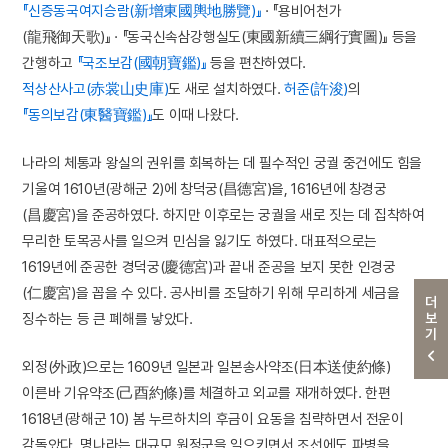
『신증동국여지승람(新增東國輿地勝覽)』
· 『용비어천가
(龍飛御天歌)』 · 『동국신속삼강행실도(東國新續三綱行實圖)』 등을
간행하고
『국조보감(國朝寶鑑)』
등을 편찬하였다.
적상산사고(赤裳山史庫)
도 새로 설치하였다.
허준(許浚)
의
『동의보감(東醫寶鑑)』
도 이때 나왔다.
나라의 체통과 왕실의 권위를 회복하는 데 필수적인 궁궐 중건에도 힘을
기울여 1610년(광해군 2)에 창덕궁(昌德宮)을, 1616년에 창경궁
(昌慶宮)을 준공하였다. 하지만 이후로는 궁궐을 새로 짓는 데 집착하여
무리한 토목공사를 일으켜 민심을 잃기도 하였다. 대표적으로는
1619년에 준공한 경덕궁(慶德宮)과 끝내 준공을 보지 못한 인경궁
(仁慶宮)을 꼽을 수 있다. 공사비를 조달하기 위해 무리하게 세금을
더보기
징수하는 등 큰 폐해를 낳았다.
외정(外政)으로는 1609년 일본과 일본송사약조(日本送使約條)
이른바 기유약조(己酉約條)를 체결하고 외교를 재개하였다. 한편
1618년(광해군 10) 봄 누르하치의 후금이 요동을 침략하면서 전운이
감돌았다. 명나라는 대규모 원정군을 일으키면서 조선에도 파병을