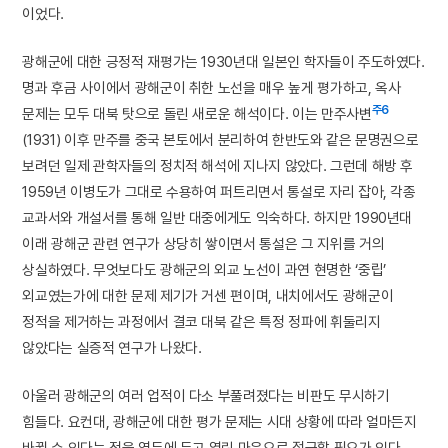
이었다.
광해군에 대한 긍정적 재평가는 1930년대 일본인 학자들이 주도하였다.
명과 후금 사이에서 광해군이 취한 노선을 매우 높게 평가하고, 옥사
주6
문제는 모두 대북 탓으로 돌린 새로운 해석이다. 이는 만주사변
(1931) 이후 만주를 중국 본토에서 분리하여 한반도와 같은 문명권으로
보려던 일제 관학자들의 정치적 해석에 지나지 않았다. 그런데 해방 후
1959년 이병도가 그대로 수용하여 퍼트리면서 통설로 자리 잡아, 각종
교과서와 개설서를 통해 일반 대중에게도 익숙하다. 하지만 1990년대
이래 광해군 관련 연구가 상당히 쌓이면서 통설은 그 지위를 거의
상실하였다. 무엇보다도 광해군의 외교 노선이 과연 현명한 ‘중립’
외교였는가에 대한 문제 제기가 거센 편이며, 내치에서도 광해군이
정적을 제거하는 과정에서 결코 대북 같은 특정 정파에 휘둘리지
않았다는 실증적 연구가 나왔다.
아울러 광해군의 여러 업적이 다소 부풀려졌다는 비판도 무시하기
힘들다. 요컨대, 광해군에 대한 평가 문제는 시대 상황에 따라 얼마든지
바뀔 수 있다는 점을 염두에 두고 열린 마음으로 접근할 필요가 있다.