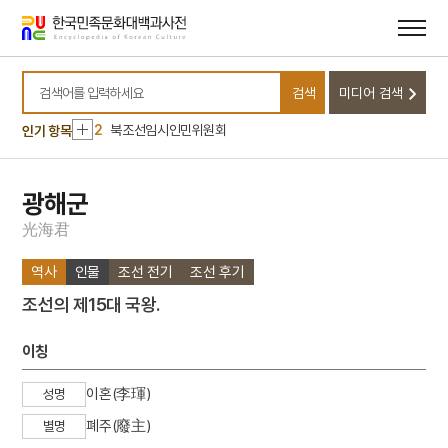
메뉴
본문
바로가기
바로가기
10
치술령 신모
검색
미디어 검색
1
금성대군
검색어를 입력하세요
2
북조선임시인민위원회
인기 항목
3
징병거부운동
4
서산 보원사지 석조
광해군
5
세월호 참사
光
海
君
6
열하일기
역사
인물
조선 전기
조선 후기
7
왕규의 난
조선의 제15대 국왕.
8
유혁연 옥사
9
정읍 김명관 고택
이칭
10
치술령 신모
이혼(李琿)
성명
1
금성대군
폐주(廢主)
별명
2
북조선임시인민위원회