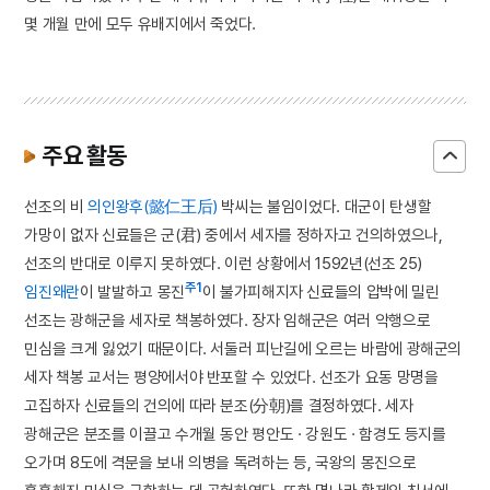
몇 개월 만에 모두 유배지에서 죽었다.
주요 활동
선조의 비
의인왕후(懿仁王后)
박씨는 불임이었다. 대군이 탄생할
가망이 없자 신료들은 군(君) 중에서 세자를 정하자고 건의하였으나,
선조의 반대로 이루지 못하였다. 이런 상황에서 1592년(선조 25)
주1
임진왜란
이 발발하고 몽진
이 불가피해지자 신료들의 압박에 밀린
선조는 광해군을 세자로 책봉하였다. 장자 임해군은 여러 악행으로
민심을 크게 잃었기 때문이다. 서둘러 피난길에 오르는 바람에 광해군의
세자 책봉 교서는 평양에서야 반포할 수 있었다. 선조가 요동 망명을
고집하자 신료들의 건의에 따라 분조(分朝)를 결정하였다. 세자
광해군은 분조를 이끌고 수개월 동안 평안도 · 강원도 · 함경도 등지를
오가며 8도에 격문을 보내 의병을 독려하는 등, 국왕의 몽진으로