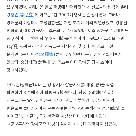
요구하였다. 광해군은 홀로 파병에 반대하였으나, 신료들의 압박에 밀려
강홍립(姜弘立)
이 이끄는 1만 3000여 병력을 출정시켰다. 그러나
광해군의 예상대로 조명연합군은 개전 초기에 거의 궤멸당했고, 강홍립
휘하의 4,000여 군사는 후금의 포로가 되었다. 이후 광해군은 강홍립을
창구 삼아 누르하치와 우호적 대화를 이어가려 애썼으나, 그것을 배명
(背明) 행위로 간주한 신료들은 사사건건 맞섰다. 이 외교 노선
문제만큼은
이이첨(李爾瞻)
등이 주도하던 대북도 광해군을 따르지
않았다. 숭명배금(崇明排金) 기조는 이미 광해군 당시 조야에
강고하였다.
1622년(광해군14)에는 명 황제가 감군어사(監軍御史)를 직접
파견하여 조선에 추가 파병을 명하였으나, 당장 수락해야 한다는
신료들과는 달리 광해군은 칙서 이행을 거부하였다. 감군어사가
빈손으로 돌아가자마자 모든 신료는 광해군과 논쟁하며 정청(庭請)을
이어갔다. 그 결과, 국가 행정은 사실상 마비 상태에 빠졌다.
고군분투하던 광해군은 화병이 심해지고 대인기피증까지 생겼다.