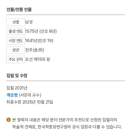
3
징병거부운동
인물/전통 인물
4
서산 보원사지 석조
5
세월호 참사
남성
성별
6
열하일기
1575년 (선조 8년)
출생 연도
7
왕규의 난
1641년(인조 19)
사망 연도
8
유혁연 옥사
전주(全州)
본관
9
정읍 김명관 고택
조선 제15대 왕
주요 관직
10
치술령 신모
집필 및 수정
집필 2021년
계승범
(서강대 교수)
최종수정 2025년 10월 21일
본 항목의 내용은 해당 분야 전문가의 추천으로 선정된 집필자의
학술적 견해로, 한국학중앙연구원의 공식 입장과 다를 수 있습니다.