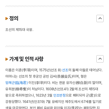
정의
조선의 제15대 국왕.
가계 및 인적 사항
이름은 이혼(李琿)이며, 1575년(선조 8)
선조
의 둘째 아들로 태어났다.
어머니는 선조의 첫 후궁인 공빈 김씨(恭嬪金氏)이며, 형은
임해군(臨海君)
이진(李珒)이다. 비는 판윤 유자신(柳自新)의 딸이며,
유희분(柳希奮)이 처남이다. 1608년(선조41) 2월에 조선의 제15대
왕으로 즉위하였으나, 1623년 3월
인조반정
으로 폐위되어 군(君)으로
강등당했다. 1641년(인조19) 7월 유배지인 제주도에서 67세를 일기로
생을 마감하였다. 부인 폐비 유씨와 외아들 이지(李祬)는 폐위당한 지