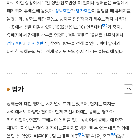
바로 이런 상황에서 무혈 정변(인조반정)이 일어나 광해군은 국왕에서
폐위되어 유배길에 올랐다.
정묘호란
과
병자호란
이 발발할 때 유배지를
옮겼는데, 강화도‧태안‧교동도 등지를 전전하다가 제주도까지 내려가
주2
그곳에서 생을 마감하였다. 1632년(인조 10) 인목대비
가 죽자,
유배지에서 강제로 상복을 입었다. 폐위 후로도 19년을 생존하면서
정묘호란
과
병자호란
및 삼전도 항복을 전해 들었다. 폐비 유씨와
나란한 광해군의 묘는 현재 경기도 남양주시 진건읍 송능리에 있다.
평가
광해군에 대한 평가는 시기별로 크게 달랐으며, 현재는 학자들
사이에서도 다양한 편이다. 먼저 조선시대에는 광해군 평가가
최악이었다. 인조의 후예들이 왕위를 잇는 상황에서 광해군에 대한
재평가 곧 인조반정의 취지에 조금이라도 해가 될 수 있는 내용은 입에
주4
주5
올릴 수 없었기 때문이다. 말 그대로 폐주
(廢主)요, 혼군
(昏君)