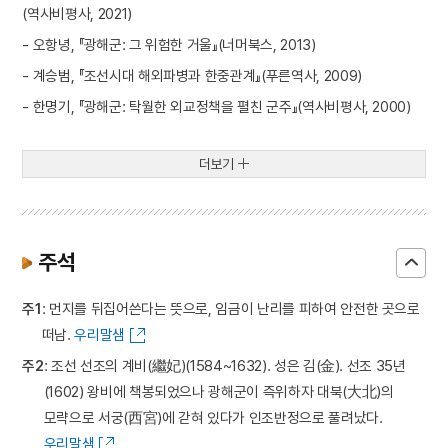
(역사비평사, 2021)
- 오항녕, 『광해군: 그 위험한 거울』(너머북스, 2013)
- 계승범, 『조선시대 해외파병과 한중관계』(푸른역사, 2009)
- 한명기, 『광해군: 탁월한 외교정책을 펼친 군주』(역사비평사, 2000)
더보기
주석
주1
: 먼지를 뒤집어쓴다는 뜻으로, 임금이 난리를 피하여 안전한 곳으로
떠남.
우리말샘
주2
: 조선 선조의 계비(繼妃)(1584~1632). 성은 김(金). 선조 35년
(1602) 왕비에 책봉되었으나 광해군이 즉위하자 대북(大北)의
모략으로 서궁(西宮)에 갇혀 있다가 인조반정으로 풀려났다.
우리말샘