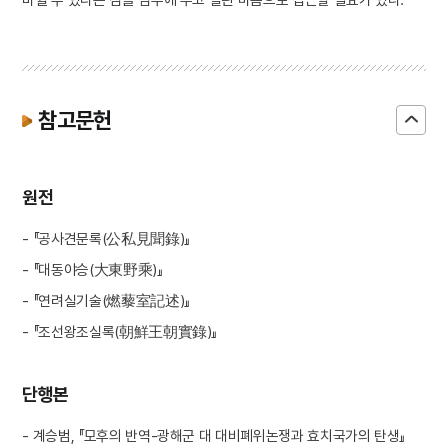
참고문헌
원전
- 『공사견문록(公私見聞錄)』
- 『대동야승(大東野乘)』
- 『연려실기술(燃藜室記述)』
- 『조선왕조실록(朝鮮王朝實錄)』
단행본
- 계승범, 『모후의 반역-광해군 대 대비폐위논쟁과 효치국가의 탄생』