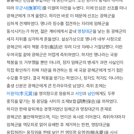
흉흉해진 민심을 규합하는 데 공헌하였다. 또한 명나라 황제의 칙서에
따라
무군사(撫軍司)
를 이끌며 야전을 누볐다. 이에 민심은 선조를 떠나
광해군에게 크게 쏠렸다. 하지만 바로 이 때문에 선조는 광해군을
심하게 견제하였다. 명나라 장수를 접견하는 자리에 임해군을
동석시키는가 하면, 젊은 계비에게서 끝내
영창대군
을 낳는 등 광해군의
세자 지위를 심각하게 흔들었다. 설상가상으로 명나라 내부 사정으로
광해군의 세자 책봉 주청(奏請)은 무려 다섯 차례나 거절당했다. 이런
우여곡절 끝에 광해군은 어렵게 즉위하였다. 하지만 명나라는 국왕
책봉을 또 거부했을 뿐만 아니라, 장자 임해군의 병세가 과연 사실인지
직접 확인하기 위해 차관을 파견하는 등 새 국왕 광해군에게 씻기 힘든
수모를 주었다. 결국 책봉을 받기는 하였으나, 장자도 적자도 아니라는
출생 신분은 광해군에게 큰 트라우마로 남았다. 즉위 초에는
이원익(李元翼)
을 영의정으로 등용하고
서인
과
남인
에게도 두루
중직을 맡기는 등 붕당들 사이의 조제보합(調劑保合)을 꾀하였다.
하지만 한때 왕위계승 경쟁자였던 임해군과 영창대군의 존재로
광해군은 불안해하였으며, 이는 연이은 옥사로 이어졌다. 즉위하자마자
임해군을 역모죄로 얽어 유배한 후 제거하는 한편, 영창대군을
옹립하려는 움직임을 한때 보인 전 영의정 유영경(柳永慶)을 사사