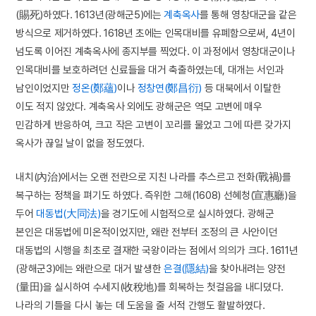
(賜死)하였다. 1613년(광해군5)에는
계축옥사
를 통해 영창대군을 같은
방식으로 제거하였다. 1618년 초에는 인목대비를 유폐함으로써, 4년이
넘도록 이어진 계축옥사에 종지부를 찍었다. 이 과정에서 영창대군이나
인목대비를 보호하려던 신료들을 대거 축출하였는데, 대개는 서인과
남인이었지만
정온(鄭蘊)
이나
정창연(鄭昌衍)
등 대북에서 이탈한
이도 적지 않았다. 계축옥사 외에도 광해군은 역모 고변에 매우
민감하게 반응하여, 크고 작은 고변이 꼬리를 물었고 그에 따른 갖가지
옥사가 끊일 날이 없을 정도였다.
내치(內治)에서는 오랜 전란으로 지친 나라를 추스르고 전화(戰禍)를
복구하는 정책을 펴기도 하였다. 즉위한 그해(1608) 선혜청(宣惠廳)을
두어
대동법(大同法)
을 경기도에 시험적으로 실시하였다. 광해군
본인은 대동법에 미온적이었지만, 왜란 전부터 조정의 큰 사안이던
대동법의 시행을 최초로 결재한 국왕이라는 점에서 의의가 크다. 1611년
(광해군3)에는 왜란으로 대거 발생한
은결(隱結)
을 찾아내려는 양전
(量田)을 실시하여 수세지(收稅地)를 회복하는 첫걸음을 내디뎠다.
나라의 기틀을 다시 놓는 데 도움을 줄 서적 간행도 활발하였다.