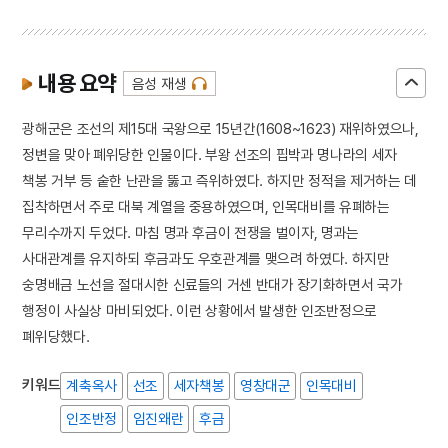
내용 요약
음성 재생
광해군은 조선의 제15대 국왕으로 15년간(1608~1623) 재위하였으나,
정변을 맞아 폐위당한 인물이다. 부왕 선조의 핍박과 명나라의 세자
책봉 거부 등 숱한 난관을 뚫고 즉위하였다. 하지만 정적을 제거하는 데
집착하면서 주로 대북 계열을 중용하였으며, 인목대비를 유폐하는
무리수까지 두었다. 마침 명과 후금이 전쟁을 벌이자, 명과는
사대관계를 유지하되 후금과도 우호관계를 맺으려 하였다. 하지만
숭명배금 노선을 절대시한 신료들의 거센 반대가 장기화하면서 국가
행정이 사실상 마비되었다. 이런 상황에서 발생한 인조반정으로
폐위당했다.
키워드
계축옥사
선조
세자책봉
영창대군
인목대비
인조반정
임진왜란
후금