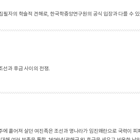
 집필자의 학술적 견해로, 한국학중앙연구원의 공식 입장과 다를 수 있
 조선과 후금 사이의 전쟁.
 만주에 흩어져 살던 여진족은 조선과 명나라가 임진왜란으로 국력이 
해 여러 부족을 통합, 1616년(광해군 8) 후금을 세우고 비옥한 남