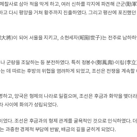
체찰사로 삼아 적을 막게 하고, 여러 신하를 각지에 파견해 근군(勤軍
령하고 다시 평양을 거쳐 황주까지 진출하였다. 그리고 평산에 포진했던
大將)이 되어 서울을 지키고, 소현세자(昭顯世子)는 전주로 남하하
나 군량을 조달하는 등 분전하였다. 특히 정봉수(鄭鳳壽)·이립(李立
는 데 따르는 후방의 위협을 염려하게 되었고, 조선은 전쟁을 계속할
철병하고, 양국은 형제의 나라로 일컬으며, 조선은 후금과 화약을 맺더
라 사이에 화의가 성립되었다.
것이었다. 조선은 후금과의 형제 관계를 굴욕적인 것으로 인식하였다. 
 과중한 경제적 부담에 반발, 배금의 길을 굳히게 되었다.