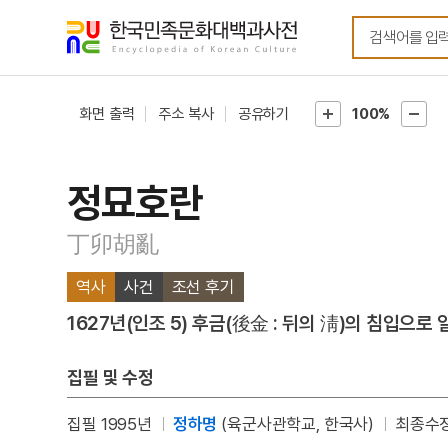
메뉴
본문
바로가기
바로가기
화면 출력
주소 복사
공유하기
100%
정묘호란
丁卯胡亂
역사
사건
조선 후기
1627년(인조 5) 후금(後金 : 뒤의 淸)의 침입으로
집필 및 수정
집필 1995년
정하명
(육군사관학교, 한국사)
최종수정