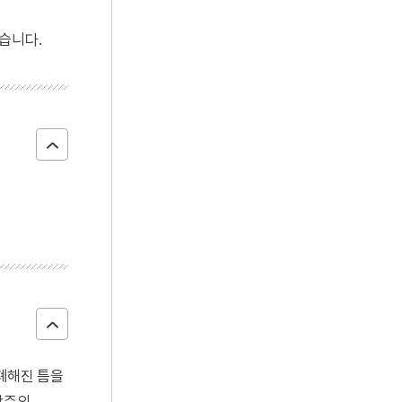
4
세조
습니다.
5
5·16
6
경복궁 근정전
7
경주 불국사 가구식 석축
8
뱀
9
역설법
10
왕규의 난
피폐해진 틈을
만주의