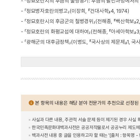
- 「정묘호란시의 후금의 출병동기: 후금의 발전과정에서의 사
- 「정묘병자호란의병고」(이장희, 『건대사학』4, 1974)
- 「정묘호란시의 후금군의 철병경위」(전해종, 『백산학보』2, 
- 「정묘호란의 화평교섭에 대하여」(전해종, 『아세아학보』3, 
- 「광해군의 대후금정책」(이병도, 『국사상의 제문제』1, 국사
본 항목의 내용은 해당 분야 전문가의 추천으로 선정된
사실과 다른 내용, 주관적 서술 문제 등이 제기된 경우 사실 
한국민족문화대백과사전은 공공저작물로서 공공누리 제도에 
백과사전 내용 중 글을 인용하고자 할 때는 '[출처 : 항목명