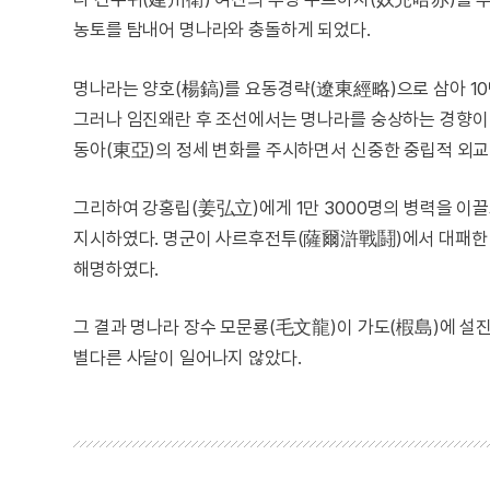
농토를 탐내어 명나라와 충돌하게 되었다.
명나라는 양호(楊鎬)를 요동경략(遼東經略)으로 삼아 10
그러나 임진왜란 후 조선에서는 명나라를 숭상하는 경향이
동아(東亞)의 정세 변화를 주시하면서 신중한 중립적 외교
그리하여 강홍립(姜弘立)에게 1만 3000명의 병력을 이끌
지시하였다. 명군이 사르후전투(薩爾滸戰鬪)에서 대패한 
해명하였다.
그 결과 명나라 장수 모문룡(毛文龍)이 가도(椵島)에 설
별다른 사달이 일어나지 않았다.