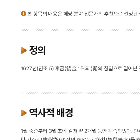
본 항목의 내용은 해당 분야 전문가의 추천으로 선정된
정의
1627년(인조 5) 후금(後金 : 뒤의 淸)의 침입으로 일어난
역사적 배경
1월 중순부터 3월 초에 걸쳐 약 2개월 동안 계속되었다.
타 건주위(建州衛) 여진의 추장 누르하치(奴兒哈赤)를 추대