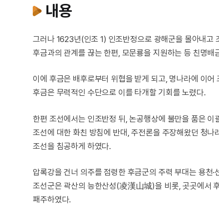
내용
그러나 1623년(인조 1) 인조반정으로 광해군을 몰아내고
후금과의 관계를 끊는 한편, 모문룡을 지원하는 등 친명배
이에 후금은 배후로부터 위협을 받게 되고, 명나라에 이어 
후금은 무력적인 수단으로 이를 타개할 기회를 노렸다.
한편 조선에서는 인조반정 뒤, 논공행상에 불만을 품은 이괄
조선에 대한 화친 방침에 반대, 주전론을 주장해왔던 청나라
조선을 침공하게 하였다.
압록강을 건너 의주를 점령한 후금군의 주력 부대는 용천·
조선군은 곽산의 능한산성(凌漢山城)을 비롯, 곳곳에서 
패주하였다.