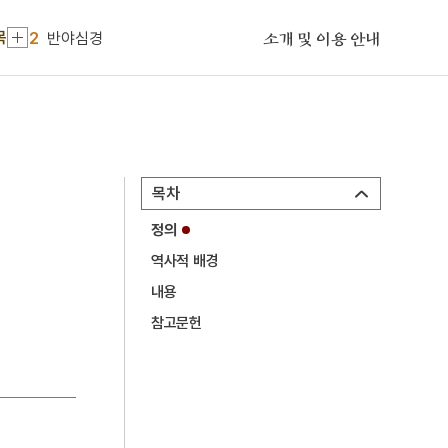
1
육즙
목
2
반야심경
소개 및 이용 안내
3
개마고원
4
세조
5
5·16
6
경복궁 근정전
목차
7
경주 불국사 가구식 석축
정의
8
뱀
역사적 배경
9
역설법
내용
10
왕규의 난
참고문헌
1
육즙
2
반야심경
3
개마고원