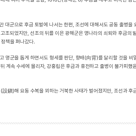
만 대군으로 후금 토벌에 나서는 한편, 조선에 대해서도 공동 출병을 
 고조되었지만, 선조의 뒤를 이은 광해군은 명나라의 쇠퇴와 후금의
 정책을 펴나갔다.
고 명군을 돕게 하면서도 형세를 판단, 향배(向背)를 달리할 것을 
뒤 계속 수세에 몰리자, 강홍립은 후금과 휴전하고 출병이 불가피했
진(設鎭)해 요동 수복을 꾀하는 거북한 사태가 벌어졌지만, 조선과 후