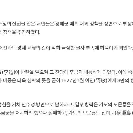
 조정의 실권을 잡은 서인들은 광해군 때의 대외 정책을 정면으로 부
금 정책을 추진하였다.
조선과도 경제 교류의 길이 막혀 극심한 물자 부족에 허덕이게 되었다
(李适)이 반란을 일으켜 그 잔당이 후금과 내통하게 되었다. 이에 
 태종은 더욱 침략의 뜻을 굳혀 1627년 1월 아민(阿敏)에게 3만의
선천을 거쳐 안주성 방면으로 남하하고, 일부 병력은 가도의 모문룡을
후금군을 저지하려 했으나 실패하고, 가도의 모문룡도 신미도(身彌島