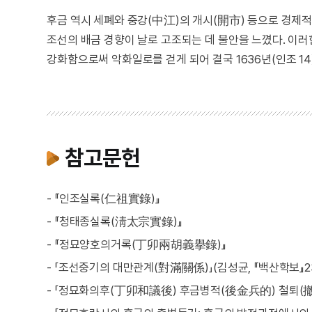
후금 역시 세폐와 중강(中江)의 개시(開市) 등으로 경제적
조선의 배금 경향이 날로 고조되는 데 불안을 느꼈다. 이
강화함으로써 악화일로를 걷게 되어 결국 1636년(인조 1
참고문헌
- 『인조실록(仁祖實錄)』
- 『청태종실록(淸太宗實錄)』
- 『정묘양호의거록(丁卯兩胡義擧錄)』
- 「조선중기의 대만관계(對滿關係)」(김성균, 『백산학보』23,
- 「정묘화의후(丁卯和議後) 후금병적(後金兵的) 철퇴(撤退)」