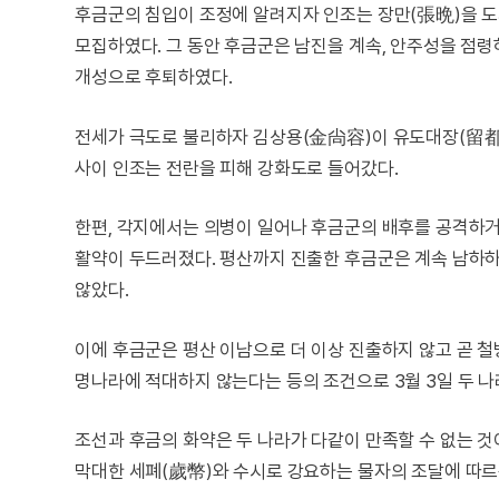
후금군의 침입이 조정에 알려지자 인조는 장만(張晩)을 도
모집하였다. 그 동안 후금군은 남진을 계속, 안주성을 점
개성으로 후퇴하였다.
전세가 극도로 불리하자 김상용(金尙容)이 유도대장(留都
사이 인조는 전란을 피해 강화도로 들어갔다.
한편, 각지에서는 의병이 일어나 후금군의 배후를 공격하거
활약이 두드러졌다. 평산까지 진출한 후금군은 계속 남하하
않았다.
이에 후금군은 평산 이남으로 더 이상 진출하지 않고 곧 
명나라에 적대하지 않는다는 등의 조건으로 3월 3일 두 나
조선과 후금의 화약은 두 나라가 다같이 만족할 수 없는 
막대한 세폐(歲幣)와 수시로 강요하는 물자의 조달에 따르는