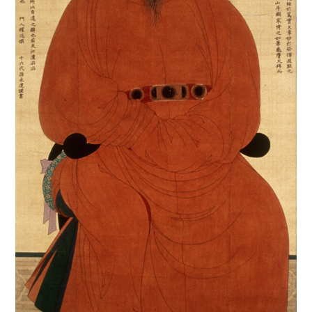
4
데릴사위
5
반야심경
6
뱀
7
개성 경천사지 십층석탑
8
경북대학교 상주캠퍼스
9
국방비
10
달서구