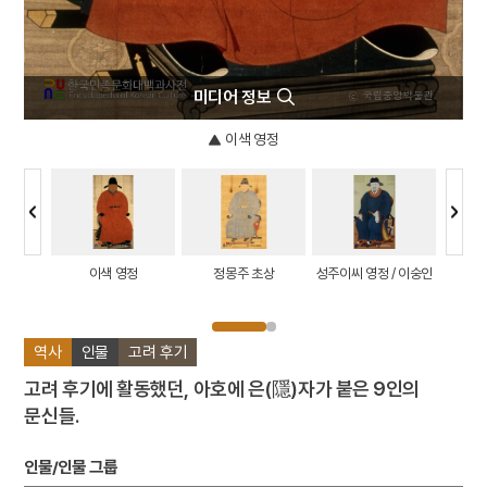
미디어 정보
이색 영정
집
이색 영정
정몽주 초상
성주이씨 영정 / 이숭인
역사
인물
고려 후기
고려 후기에 활동했던, 아호에 은(隱)자가 붙은 9인의
문신들.
인물/인물 그룹