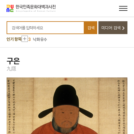
메뉴
본문
바로가기
바로가기
10
달서구
1
금성대군
검색
미디어 검색
2
신위
검색어를 입력하세요
3
낙화유수
인기 항목
4
데릴사위
5
반야심경
구은
6
뱀
九
隱
7
개성 경천사지 십층석탑
8
경북대학교 상주캠퍼스
9
국방비
10
달서구
1
금성대군
2
신위
3
낙화유수