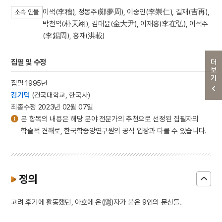
이색(李穡), 정몽주(鄭夢周), 이숭인(李崇仁), 길재(吉再),
소속 인물
박천익(朴天翊), 김대윤(金大尹), 이재홍(李在弘), 이석주
(李錫周), 홍재(洪載)
집필 및 수정
더보기
집필 1995년
김기덕
(건국대학교, 한국사)
최종수정 2023년 02월 07일
본 항목의 내용은 해당 분야 전문가의 추천으로 선정된 집필자의
학술적 견해로, 한국학중앙연구원의 공식 입장과 다를 수 있습니다.
정의
고려 후기에 활동했던, 아호에 은(隱)자가 붙은 9인의 문신들.