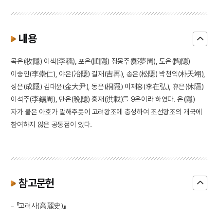
내용
목은(牧隱) 이색(李穡), 포은(圃隱) 정몽주(鄭夢周), 도은(陶隱)
이숭인(李崇仁), 야은(冶隱) 길재(吉再), 송은(松隱) 박천익(朴天翊),
성은(成隱) 김대윤(金大尹), 동은(桐隱) 이재홍(李在弘), 휴은(休隱)
이석주(李錫周), 만은(晩隱) 홍재(洪載)를 9은이라 하였다. 은(隱)
자가 붙은 아호가 말해주듯이 고려왕조에 충성하여 조선왕조의 개국에
참여하지 않은 공통점이 있다.
참고문헌
- 『고려사(高麗史)』