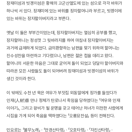
장재미섬과 빗겡이섬은 황해의 고군산열도에 있는 섬으로 각각 바위가
하나씩 서 있다. 장재미에 있는 바위를 장자할머니라 부르고, 빗겡이에
있는 바위는 장자할아버지라고 부른다.
옛날 이 둘은 부부간이었는데, 장자할아버지는 열심히 공부를 했고,
장자할머니는 정성껏 그 뒷바라지를 하여 마침내 장자할아버지는
과거에 급제하게 되었다. 금의환향하는 남편을 맞기 위하여 할머니는
진수성찬을 마련하고 기다렸으나, 남편은 젊은 첩을 데리고 왔다.
할머니의 서운한 마음은 그대로 굳어져 돌이 되었고 덩달아 할아버지와
따라온 모든 사람들도 돌이 되어버려 장재미섬과 빗겡이섬의 바위가
생긴 것이라 한다.
이 밖에도 수천 년 묵은 여우가 부잣집 외동딸에게 장가를 들었다가
인재(人材)를 만나 정체가 탄로나서 죽임을 당하였다는 「여우와 인재
이야기」, 그리고 왕비가 될 운명을 갖고 태어난 처녀가 미천한 사람에게
시집을 가게 되어 죽음을 택하였다는 「오룡묘전설」 등이 전해진다.
민요로는 「불무노래」 · 「만경산타령」 · 「오호타령」 · 「자진산타령」 ·