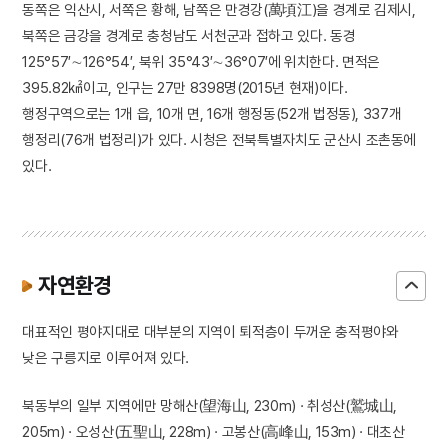
동쪽은 익산시, 서쪽은 황해, 남쪽은 만경강(萬頃江)을 경계로 김제시,
북쪽은 금강을 경계로 충청남도 서천군과 접하고 있다. 동경
125°57′∼126°54′, 북위 35°43′∼36°07′에 위치한다. 면적은
395.82㎢이고, 인구는 27만 8398명(2015년 현재)이다.
행정구역으로는 1개 읍, 10개 면, 16개 행정동(52개 법정동), 337개
행정리(76개 법정리)가 있다. 시청은 전북특별자치도 군산시 조촌동에
있다.
자연환경
대표적인 평야지대로 대부분의 지역이 퇴적층이 두꺼운 충적평야와
낮은 구릉지로 이루어져 있다.
북동부의 일부 지역에만 망해산(望海山, 230m) · 취성산(鷲城山,
205m) · 오성산(五聖山, 228m) · 고봉산(高峰山, 153m) · 대초산