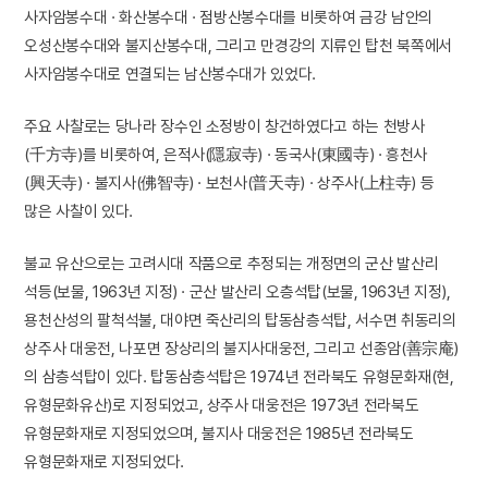
사자암봉수대 · 화산봉수대 · 점방산봉수대를 비롯하여 금강 남안의
오성산봉수대와 불지산봉수대, 그리고 만경강의 지류인 탑천 북쪽에서
사자암봉수대로 연결되는 남산봉수대가 있었다.
주요 사찰로는 당나라 장수인 소정방이 창건하였다고 하는 천방사
(千方寺)를 비롯하여, 은적사(隱寂寺) · 동국사(東國寺) · 흥천사
(興天寺) · 불지사(佛智寺) · 보천사(普天寺) · 상주사(上柱寺) 등
많은 사찰이 있다.
불교 유산으로는 고려시대 작품으로 추정되는 개정면의 군산 발산리
석등(보물, 1963년 지정) · 군산 발산리 오층석탑(보물, 1963년 지정),
용천산성의 팔척석불, 대야면 죽산리의 탑동삼층석탑, 서수면 취동리의
상주사 대웅전, 나포면 장상리의 불지사대웅전, 그리고 선종암(善宗庵)
의 삼층석탑이 있다. 탑동삼층석탑은 1974년 전라북도 유형문화재(현,
유형문화유산)로 지정되었고, 상주사 대웅전은 1973년 전라북도
유형문화재로 지정되었으며, 불지사 대웅전은 1985년 전라북도
유형문화재로 지정되었다.