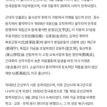
만세운동에 가담하였으며, 이후 5월까지 28회의 시위가 전개되었다.
근대의 인물로는 을사조약 후에 이 지방에서 의병을 일으켜 진안 · 장수
등지에서 활약하다가 1898년 대동단을 조직하려다 발각되어 만주로
망명하여 독립군과 함께 활약한 문형모(文亨謨), 이 지방의 3·1운동
주동자였던 진장권(陳壯權) · 김홍렬(金洪烈), 김좌진 휘하의
북로군정서(北路軍政署)에 들어가 항일운동의 선봉에 섰던 채근우
(蔡槿宇), 독립군 자금을 조달하였던 강문주(姜文周), 동산학원
(東山學院)을 건립하여 이 고장 교육사업에 힘쓴 정만채(鄭萬采),
근대화의 선각자로서 농촌 의료활동에 일생을 바친 의사 이영춘
(李永春)이 있다. 소설가로서 풍자적이며 토속적인 작품을 많이 썼던
채만식(蔡萬植)도 이곳 출신이다.
1949년 군산부가 시로 승격되었으며, 이후 군산시와 옥구군으로
나뉘어 오게 되었다. 1950년 한국동란으로 7월 18일 공산군에게
함락되었으나, 9월 29일 다시 수복되었다. 이때 각급 관청을 비롯한
학교 · 교회 · 주택 등이 잿더미로 변했으나, 그 뒤 전후 복구사업의