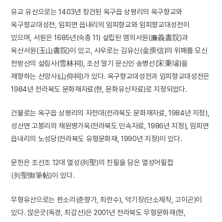
유교 유산으로는 1403년 창건된 옥구읍 상평리의 옥구향교와
옥구향교대성전, 임피면 읍내리의 임피향교와 임피향교대성전이
있으며, 서원은 1685년(숙종 11) 설립된 염의서원(廉義書院)과
옥산서원(玉山書院)이 있고, 사우로는 김유신(金庾信)의 위패를 모신
천방산의 설림사(雪林祠), 조선 말기 문신인 송병선(宋秉璿)을
제향하는 산앙사(山仰祠)가 있다. 옥구향교대성전과 임피향교대성전은
1984년 전라북도 문화재자료(현, 문화유산자료)로 지정되었다.
건물로는 옥구읍 상평리의 자천대(전라북도 문화재자료, 1984년 지정),
성산면 고봉리의 채원병가옥(전라북도 민속자료, 1986년 지정), 임피면
읍내리의 노성당(전라북도 유형문화재, 1990년 지정)이 있다.
문헌은 조선조 12대 열성(列聖)의 친필을 담은 열성어필첩
(列聖御筆帖)이 있다.
무형유산으로는 판소리(춘향가, 최란수), 악기장(단소제작, 고이곤)이
있다. 앉은굿(독경, 최갑선)은 2001년 전라북도 무형문화재(현,