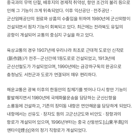
중국과의 무역 단절, 배후지의 경제적 취약성, 항만 조건의 불리 등으로
인해 그 기능이 크게 위축되었다. 이후 익산공단 · 전주공단 ·
군산임해공단의 원료와 상품의 수출입을 위하여 1980년에 군산외항이
건설되면서 점차 기능이 회복되고 있다. 최근에는 전라북도 유일의
공항이 개설되어 교통의 중심지 구실을 하고 있다.
육상교통의 경우 1907년에 우리나라 최초로 근대적 도로인 신작로
(新作路)가 전주∼군산간에 1등도로로 건설되었고, 1913년에
군산선철도가 가설되었으며, 1990년에는 금강하구둑의 완공으로
충청남도 서천군과 도로가 연결되어 매우 편리하다.
해운교통은 광복 이후의 한동안의 침체기를 벗어나 다시 항만 기능이
활발해지면서 1980년에 국제화물운송을 담당하는 군산신항을
소룡동에 건설하고, 기존의 장미동 내항은 연안해운을 담당하게 되었다.
내항에서는 선유도 · 장자도 등의 고군산군도와 비안도 · 장항과의
항로가 개설되어 있으며, 1996년부터는 중국 산둥반도[山東半島]의
옌타이[煙台]와의 정기 직항로가 개설되었다.