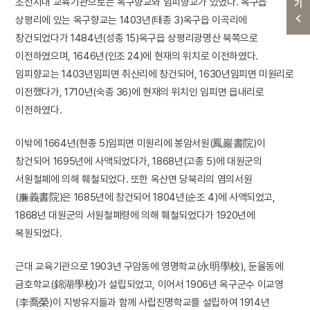
조선시대 교육기관으로는 옥구향교와 임피향교가 있었다. 옥구읍
상평리에 있는 옥구향교는 1403년(태종 3)옥구읍 이곡리에
창건되었다가 1484년(성종 15)옥구읍 상평리광명산 북쪽으로
이전하였으며, 1646년(인조 24)에 현재의 위치로 이전하였다.
임피향교는 1403년임피면 취산리에 창건되어, 1630년임피면 미원리로
이전했다가, 1710년(숙종 36)에 현재의 위치인 임피면 읍내리로
이전하였다.
이밖에 1664년(현종 5)임피면 미원리에 봉암서원(鳳巖書院)이
창건되어 1695년에 사액되었다가, 1868년(고종 5)에 대원군의
서원철폐에 의해 훼철되었다. 또한 옥산면 당북리의 염의서원
(廉義書院)은 1685년에 창건되어 1804년(순조 4)에 사액되었고,
1868년 대원군의 서원철폐령에 의해 훼철되었다가 1920년에
복원되었다.
근대 교육기관으로 1903년 구암동에 영명학교(永明學校), 둔율동에
금호학교(錦湖學校)가 설립되었고, 이어서 1906년 옥구군수 이교영
(李喬榮)이 지방유지들과 함께 사립진명학교를 설립하여 1914년