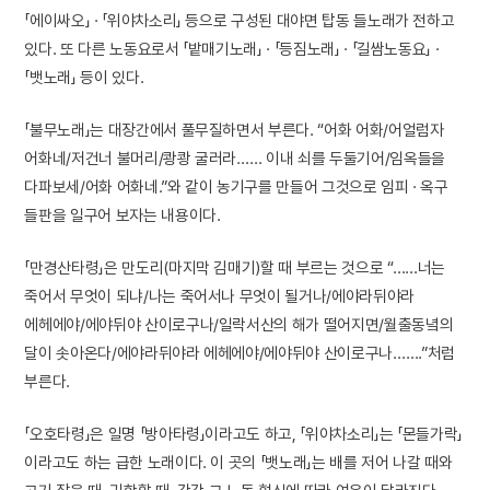
「에이싸오」 · 「위야차소리」 등으로 구성된 대야면 탑동 들노래가 전하고
있다. 또 다른 노동요로서 「밭매기노래」 · 「등짐노래」 · 「길쌈노동요」 ·
「뱃노래」 등이 있다.
「불무노래」는 대장간에서 풀무질하면서 부른다. “어화 어화/어얼럼자
어화네/저건너 불머리/쾅쾅 굴러라…… 이내 쇠를 두둘기어/임옥들을
다파보세/어화 어화네.”와 같이 농기구를 만들어 그것으로 임피 · 옥구
들판을 일구어 보자는 내용이다.
「만경산타령」은 만도리(마지막 김매기)할 때 부르는 것으로 “……너는
죽어서 무엇이 되냐/나는 죽어서나 무엇이 될거나/에야라뒤야라
에헤에야/에야뒤야 산이로구나/일락서산의 해가 떨어지면/월출동녘의
달이 솟아온다/에야라뒤야라 에헤에야/에야뒤야 산이로구나…….”처럼
부른다.
「오호타령」은 일명 「방아타령」이라고도 하고, 「위야차소리」는 「몬들가락」
이라고도 하는 급한 노래이다. 이 곳의 「뱃노래」는 배를 저어 나갈 때와