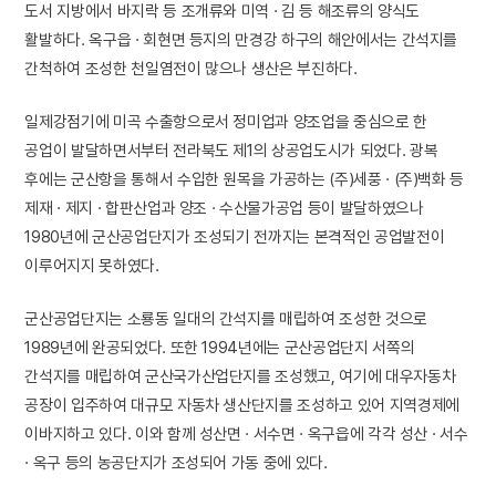
도서 지방에서 바지락 등 조개류와 미역 · 김 등 해조류의 양식도
활발하다. 옥구읍 · 회현면 등지의 만경강 하구의 해안에서는 간석지를
간척하여 조성한 천일염전이 많으나 생산은 부진하다.
일제강점기에 미곡 수출항으로서 정미업과 양조업을 중심으로 한
공업이 발달하면서부터 전라북도 제1의 상공업도시가 되었다. 광복
후에는 군산항을 통해서 수입한 원목을 가공하는 (주)세풍 · (주)백화 등
제재 · 제지 · 합판산업과 양조 · 수산물가공업 등이 발달하였으나
1980년에 군산공업단지가 조성되기 전까지는 본격적인 공업발전이
이루어지지 못하였다.
군산공업단지는 소룡동 일대의 간석지를 매립하여 조성한 것으로
1989년에 완공되었다. 또한 1994년에는 군산공업단지 서쪽의
간석지를 매립하여 군산국가산업단지를 조성했고, 여기에 대우자동차
공장이 입주하여 대규모 자동차 생산단지를 조성하고 있어 지역경제에
이바지하고 있다. 이와 함께 성산면 · 서수면 · 옥구읍에 각각 성산 · 서수
· 옥구 등의 농공단지가 조성되어 가동 중에 있다.