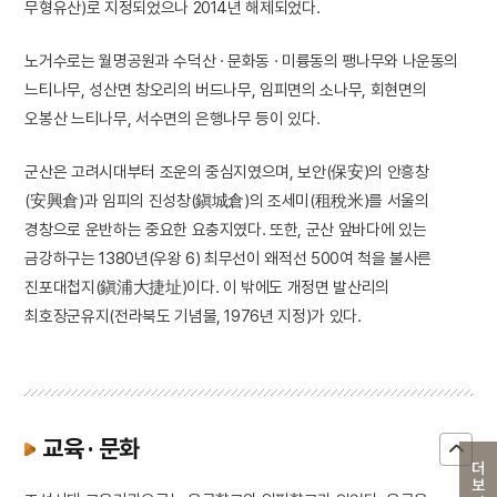
무형유산)로 지정되었으나 2014년 해제되었다.
노거수로는 월명공원과 수덕산 · 문화동 · 미륭동의 팽나무와 나운동의
느티나무, 성산면 창오리의 버드나무, 임피면의 소나무, 회현면의
오봉산 느티나무, 서수면의 은행나무 등이 있다.
군산은 고려시대부터 조운의 중심지였으며, 보안(保安)의 안흥창
(安興倉)과 임피의 진성창(鎭城倉)의 조세미(租稅米)를 서울의
경창으로 운반하는 중요한 요충지였다. 또한, 군산 앞바다에 있는
금강하구는 1380년(우왕 6) 최무선이 왜적선 500여 척을 불사른
진포대첩지(鎭浦大捷址)이다. 이 밖에도 개정면 발산리의
최호장군유지(전라북도 기념물, 1976년 지정)가 있다.
교육 · 문화
더보기