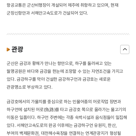
항공교통은 군산비행장이 개설되어 제주에 취항하고 있으며, 현재
군장신항만과 서해안고속도로가 건설되어 있다.
관광
군산은 금강과 황해가 만나는 항만으로, 하구를 둘러싸고 있는
월명공원은 바다와 금강을 한눈에 조망할 수 있는 자연조건을 가지고
있다. 금강하구를 막아 건설한 금강하구언과 금강호는 새로운
관광명소로 부상하고 있다.
금강호에서의 가물치를 중심으로 하는 민물어종의 어로작업 장면과
하구언에 설치된 어로(魚路)를 타고 금강호 쪽으로 올라가는 물고기의
이동은 일품이다. 하구언 주변에는 각종 숙박시설과 음식점들이 밀집해
있다. 서해안고속도로의 완공 이후에는 금강하구언 유원지, 한산,
부여의 백제문화권, 대천해수욕장을 연결하는 연계관광지가 형성될