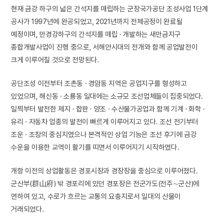
현재 금강 하구의 넓은 간석지를 매립하는 군장국가공단 조성사업 1단계
공사가 1997년에 완공되었고, 2021년까지 전체공정이 완료될
예정이며, 만경강하구의 간석지를 매립 · 개발하는 새만금지구
종합개발사업이 진행 중으로, 서해안시대의 전개와 함께 공업발전이
크게 이루어질 것으로 전망된다.
공단조성 이전부터 조촌동 · 경암동 지역은 공업지구를 형성하고
있었으며, 해신동 · 소룡동 일대에는 소규모 조선업체들이 집중되었다.
일찍부터 발전한 제지 · 합판 · 양조 · 수산물가공업과 함께 기계 · 화학 ·
유리 · 자동차 업종의 발전이 빠르게 이루어지고 있다. 조선 전기부터
조운 · 조창의 중심지였으나 본격적인 상업 기능은 조선 후기에 금강
수운을 이용한 교역이 활기를 띠면서 이루어지기 시작하였다.
개항 이전의 상업활동은 경포시장과 경장장을 중심으로 이루어졌다.
군산부(群山府) 밖 경포리에 있던 경포장은 전군가도(전주∼군산)에
연하여 있고, 수로가 흐르는 교통의 요충지로서 일대의 산물이
거래되었다.