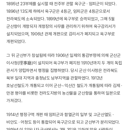
1895년 23부제를 실시할 때 전주부 관할 옥구군 · 임피군이 되었다.
1896년 13도제 하에서 옥구군은 4등군, 임피군은 4등군으로서
전라북도에 소속되었다. 1899년에 옥구부로 승격되었고, 그해 5월
군산항이 개항되자 개항장의 사무를 관리하기 위하여 옥구감리서가
설치되었으며, 1906년 관제 개편으로 감리서가 폐지되고 옥구부로
개편되었다.
그 뒤 군산부가 창설됨에 따라 1906년 일제의 통감부령에 의해 군산군
이사청(理事廳)이 설치되어 옥구부가 폐지된 1910년까지 두 개의 독립
관서가 양립하면서 행정을 집행하였다. 당시 군산 이사청은 전라북도
북부 일대 지역과 충청남도 남부지역을 관할하였다. 1912년
호남선철도가 개통되고 이어 군산∼익산간 철도가 개통됨에 따라 김제 ·
만경 평야를 비롯한 전라도지방의 농산물을 군산항을 통하여 일본으로
가져갔다.
1914년 행정구역 개편 때 임피군과 함열군의 일부 및 고군산열도 ·
비안도 · 어청도 등이 통합되어 옥구군으로 되고 군산부가 분리되었다.
1919년 이 일어나자 군산에서는 3월 3일을 기하여 많은 사람들이