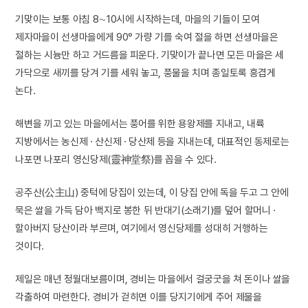
기맞이는 보통 아침 8∼10시에 시작하는데, 마을의 기들이 모여
제자마을이 선생마을에게 90° 가량 기를 숙여 절을 하면 선생마을은
절하는 시늉만 하고 거드름을 피운다. 기맞이가 끝나면 모든 마을은 세
가닥으로 새끼를 당겨 기를 세워 놓고, 풍물을 치며 종일토록 흥겹게
논다.
해변을 끼고 있는 마을에서는 풍어를 위한 용왕제를 지내고, 내륙
지방에서는 농신제 · 산신제 · 당산제 등을 지내는데, 대표적인 동제로는
나포면 나포리 영신당제(靈神堂祭)를 꼽을 수 있다.
공주산(公主山) 중턱에 당집이 있는데, 이 당집 안에 독을 두고 그 안에
묵은 쌀을 가득 담아 백지로 봉한 뒤 반대기(소래기)를 덮어 할머니 ·
할아버지 당산이라 부르며, 여기에서 영신당제를 성대히 거행하는
것이다.
제일은 매년 정월대보름이며, 경비는 마을에서 걸궁굿을 쳐 돈이나 쌀을
각출하여 마련한다. 경비가 걷히면 이를 당지기에게 주어 제물을