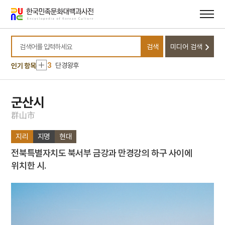
메뉴
본문
바로가기
바로가기
10
이문구
1
금성대군
검색
미디어 검색
2
세월호 참사
검색어를 입력하세요
3
단경왕후
인기 항목
4
대진대학교
5
세조
군산시
6
금모으기운동
群
山
市
7
노사모
지리
지명
현대
8
메리다 지방회
전북특별자치도 북서부 금강과 만경강의 하구 사이에
9
육시
위치한 시.
10
이문구
1
금성대군
2
세월호 참사
3
단경왕후