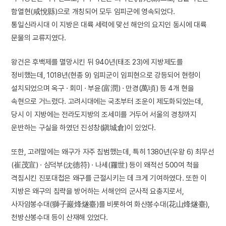
함열현(咸悅縣)으로 개칭되어 모두 임피군에 영속되었다.
통일신라시대 이 지방은 대륙 세력에 맞선 해안의 요지인 동시에 대륙
문물의 교류지였다.
왕건은 후백제를 멸망시킨 뒤 940년(태조 23)에 지방제도를
정비했는데, 1018년(현종 9) 임피군이 임피현으로 강등되어 현령이
설치되었으며 옥구 · 회미 · 부윤(富潤) · 만경(萬頃) 등 4개 현을
속현으로 거느렸다. 고려시대에는 국초부터 조운이 제도화되었는데,
당시 이 지방에는 전라도지방의 조세미를 거두어 서울의 경창까지
운반하는 구실을 하였던 진성창(鎭城倉)이 있었다.
또한, 고려말에는 왜구가 자주 침범했는데, 특히 1380년(우왕 6) 최무선
(崔茂宣) · 심덕부(沈德符) · 나세(羅世) 등이 왜적선 500여 척을
격침시킨 진포대첩은 왜구를 근절시키는 데 크게 기여하였다. 또한 이
지방은 왜구의 침략을 방어하는 서해안의 군사적 요충지로서,
사자암봉수대(獅子巖烽燧臺)를 비롯하여 화산봉수대(花山烽燧臺),
천방산봉수대 등이 산재해 있었다.