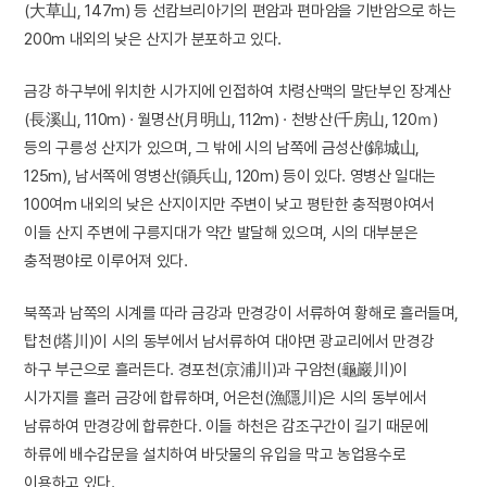
(大草山, 147m) 등 선캄브리아기의 편암과 편마암을 기반암으로 하는
200m 내외의 낮은 산지가 분포하고 있다.
금강 하구부에 위치한 시가지에 인접하여 차령산맥의 말단부인 장계산
(長溪山, 110m) · 월명산(月明山, 112m) · 천방산(千房山, 120ｍ)
등의 구릉성 산지가 있으며, 그 밖에 시의 남쪽에 금성산(錦城山,
125m), 남서쪽에 영병산(領兵山, 120m) 등이 있다. 영병산 일대는
100여m 내외의 낮은 산지이지만 주변이 낮고 평탄한 충적평야여서
이들 산지 주변에 구릉지대가 약간 발달해 있으며, 시의 대부분은
충적평야로 이루어져 있다.
북쪽과 남쪽의 시계를 따라 금강과 만경강이 서류하여 황해로 흘러들며,
탑천(塔川)이 시의 동부에서 남서류하여 대야면 광교리에서 만경강
하구 부근으로 흘러든다. 경포천(京浦川)과 구암천(龜巖川)이
시가지를 흘러 금강에 합류하며, 어은천(漁隱川)은 시의 동부에서
남류하여 만경강에 합류한다. 이들 하천은 감조구간이 길기 때문에
하류에 배수갑문을 설치하여 바닷물의 유입을 막고 농업용수로
이용하고 있다.