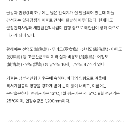
금강과 만경강의 하구에는 넓은 간석지가 잘 발달되어 있는데 이들
간석지는 일제강점기 이후로 간척이 활발히 이루어졌다. 현재에도
군장간척사업과 새만금간척사업이 진행 중으로 해안선이 황해 쪽으로
나가게 되어 있다.
황해에는 선유도(仙遊島) · 무녀도(巫女島) · 신시도(新侍島) · 야미도
(夜味島) 등 고군산군도의 여러 섬과 비응도(飛鷹島) · 어청도
(於靑島) · 연도(煙島) 등 유인도 16개, 무인도 47개가 있다.
기후는 남부서안형 기후구에 속하며, 바다의 영향으로 겨울에
북서계절풍의 영향을 강하게 받아 눈이 많이 내리고, 여름에는
온난습윤하다. 연평균기온 13°C, 1월 평균기온 -1. 5°C, 8월 평균기온
25°C이며, 연강수량은 1,200mm이다.