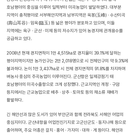
호남평야의 중심을 이루어 일찍부터 미곡농업이 발달하였다. 대부분
지역이 충적평야로 서부해안지역과 남부지역은 옥봉(玉峰) · 수산이곡
(壽山耳谷) · 임옥(臨玉) 등 넓은 평야가 분포하고 있으며, 이들
지역에는 옥구 · 군산 · 미제 등의 저수지가 있어 농경지에 관개용수를
공급하고 있다.
2008년 현재 경지면적이 1만 4,515㏊로 경지율이 39.1%에 달하는
평야지역이지만 농가인구는 2만 2,018명으로 시 전체인구의 약 9.3%에
불과하다. 논이 1만 3,437㏊로 시 전체 경지면적의 91.8%를 차지하며
벼농사 중심의 주곡농업이 이루어진다. 군산항은 일제강점기 때
호남평야의 미곡수출항으로 크게 성장했다. 근교지역인 개정 · 구암
등지에서는 근교농업으로 배추 · 상추 · 토마토 등의 채소류 재배가
활발하다.
긴 해안선과 많은 도서가 있어 부안군과 함께 전라북도 서해안 어업의
중심지이다. 군산내항을 어업전진기지로 고군산군도 · 동지나해 등으로
출어하며, 주요 어종은 갈치 · 홍어 · 가자미 · 대하 · 게 등이다. 해안과