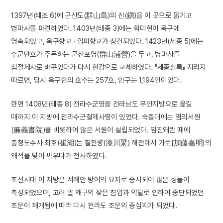
1397년(태조 6)에 군산도(群山島)의 진(鎭)을 이 곳으로 옮기고
병마사를 파견하였다. 1403년(태종 3)에는 회미현이 옥구에
영속되었고, 옥구향교 · 임피향교가 창건되었다. 1423년(세종 5)에는
수군만호가 주둔하는 군산포영(群山浦營)을 두고, 병마사를
첨절제사로 바꾸었다가 다시 현감으로 교체하였다. 『세종실록』 지리지
따르면, 당시 옥구현의 호수는 257호, 인구는 1,194인이었다.
한편 1408년(태종 8) 전라수군영을 전라남도 무안지방으로 옮길
때까지 이 지방에 전라수군절제사영이 있었다. 숙종대에는 염의서원
(廉義書院)을 비롯하여 많은 서원이 설립되었다. 임진왜란 때에
충청도수사 최호(崔湖)는 칠천량(漆川粱) 해전에서 가토[加藤嘉明]의
왜적을 맞아 싸우다가 전사하였다.
조선시대 이 지방은 서해안 방어의 요지로 중시되어 많은 성들이
축성되었으며, 고려 말 왜구의 잦은 침입과 약탈로 인하여 중단되었던
조운이 재개됨에 따라 다시 전라도 조운의 중심지가 되었다.