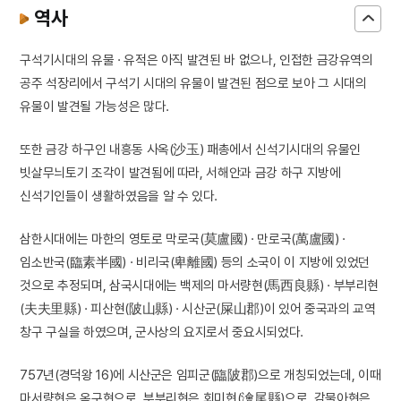
역사
구석기시대의 유물 · 유적은 아직 발견된 바 없으나, 인접한 금강유역의
공주 석장리에서 구석기 시대의 유물이 발견된 점으로 보아 그 시대의
유물이 발견될 가능성은 많다.
또한 금강 하구인 내흥동 사옥(沙玉) 패총에서 신석기시대의 유물인
빗살무늬토기 조각이 발견됨에 따라, 서해안과 금강 하구 지방에
신석기인들이 생활하였음을 알 수 있다.
삼한시대에는 마한의 영토로 막로국(莫盧國) · 만로국(萬盧國) ·
임소반국(臨素半國) · 비리국(卑離國) 등의 소국이 이 지방에 있었던
것으로 추정되며, 삼국시대에는 백제의 마서량현(馬西良縣) · 부부리현
(夫夫里縣) · 피산현(陂山縣) · 시산군(屎山郡)이 있어 중국과의 교역
창구 구실을 하였으며, 군사상의 요지로서 중요시되었다.
757년(경덕왕 16)에 시산군은 임피군(臨陂郡)으로 개칭되었는데, 이때
마서량현은 옥구현으로, 부부리현은 회미현(澮尾縣)으로, 감물아현은