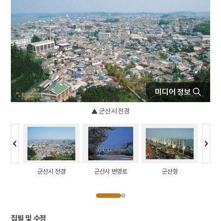
4
대진대학교
5
세조
6
금모으기운동
7
노사모
8
메리다 지방회
9
육시
미디어 정보
10
이문구
군산시 전경
장
군산시 전경
군산시 변영로
군산항
금
집필 및 수정