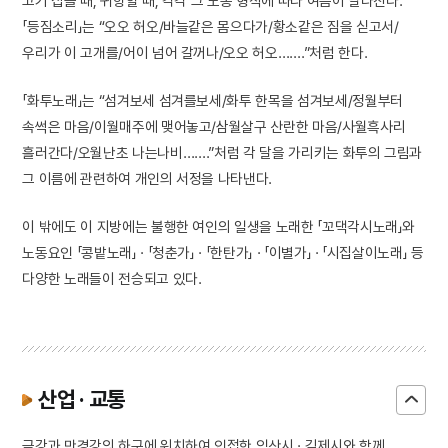
고기 잡을 때, 귀항할 때, 각각 그 노동 형식에 따라 여음이 달라진다.
「등짐소리」는 “오오 허오/바늘같은 몸으다가/황소같은 짐을 싣고서/
우리가 이 고개를/어이 넘어 갈꺼나/오오 허오…….”처럼 한다.
「화투노래」는 “섬겨보세 섬겨를보세/화투 한목을 섬겨보세/정월부터
속썩은 마음/이월매주에 맺어놓고/삼월살구 산란한 마음/사월흑사리
흘러간다/오월난초 나는나비…….”처럼 각 달을 가리키는 화투의 그림과
그 이름에 관련하여 개인의 서정을 나타낸다.
이 밖에도 이 지방에는 불행한 여인의 일생을 노래한 「꼬댁각시노래」와
노동요인 「콩밭노래」 · 「청춘가」 · 「한탄가」 · 「이별가」 · 「시집살이노래」 등
다양한 노래들이 전승되고 있다.
산업 · 교통
금강과 만경강의 하구에 위치하여 인접한 익산시 · 김제시와 함께