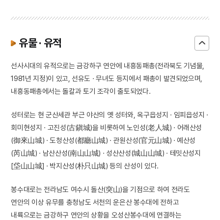
유물 · 유적
선사시대의 유적으로는 금강하구 연안에 내흥동패총(전라북도 기념물,
1981년 지정)이 있고, 선유도 · 무녀도 등지에서 패총이 발견되었으며,
내흥동패총에서는 돌칼과 토기 조각이 출토되었다.
성터로는 현 군산세관 부근 야산의 옛 성터와, 옥구읍성지 · 임피읍성지 ·
회미현성지 · 고진성(古鎭城)을 비롯하여 노인성(老人城) · 어래산성
(御來山城) · 도청산성(都廳山城) · 관원산성(官元山城) · 예산성
(芮山城) · 남산산성(南山山城) · 성산산성(城山山城) · 테밋산성지
[垈山山城] · 박지산성(朴只山城) 등의 산성이 있다.
봉수대로는 전라남도 여수시 돌산(突山)을 기점으로 하여 전라도
연안의 이상 유무를 충청남도 서천의 운은산 봉수대에 전하고
내륙으로는 금강하구 연안의 상황을 오성산봉수대에 연결하는