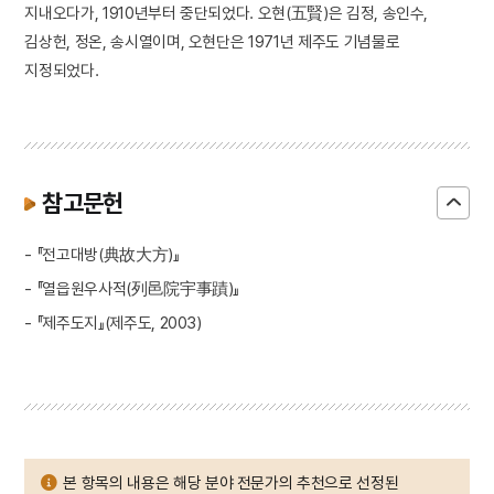
지내오다가, 1910년부터 중단되었다. 오현(五賢)은 김정, 송인수,
김상헌, 정온, 송시열이며, 오현단은 1971년 제주도 기념물로
지정되었다.
참고문헌
- 『전고대방(典故大方)』
- 『열읍원우사적(列邑院宇事蹟)』
- 『제주도지』(제주도, 2003)
본 항목의 내용은 해당 분야 전문가의 추천으로 선정된