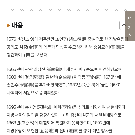
더보기
내용
1576년(선조 9)에 제주판관 조인후(趙仁後)를 중심으로 한 지방유림의
공의로 김정(金淨)의 학문과 덕행을 추모하기 위해 충암묘(冲菴廟)를
창건하여 위패를 모셨다.
1666년에 판관 최남진(崔南鎭)이 제주시 이도동으로 이건하였으며,
1683년에 정온(鄭蘊)·김상헌(金尙憲)·이약동(李約東), 1678년에
송인수(宋麟壽)를 추가배향하였고, 1682년(숙종 8)에 ‘귤림’이라고
사액되어 서원으로 승격되었다.
1695년에 송시열(宋時烈)·이회(李檜)를 추가로 배향하여 선현배향과
지방교육의 일익을 담당하였다. 그 뒤 흥선대원군의 서원철폐령으로
1868년(고종 5)에 훼철되어 복원하지 못하였으며, 1892년에
지방유림이 오현단(五賢壇)과 단비(壇碑)를 쌓아 매년 향사를