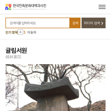
메뉴
본문
바로가기
바로가기
10
천자문
1
세종
검색
미디어 검색
2
길재
검색어를 입력하세요
3
이동하
인기 항목
4
진도아리랑
5
한악
귤림서원
6
강수
橘
林
書
院
7
금성대군
8
선덕여왕
9
이순신
10
천자문
1
세종
2
길재
3
이동하