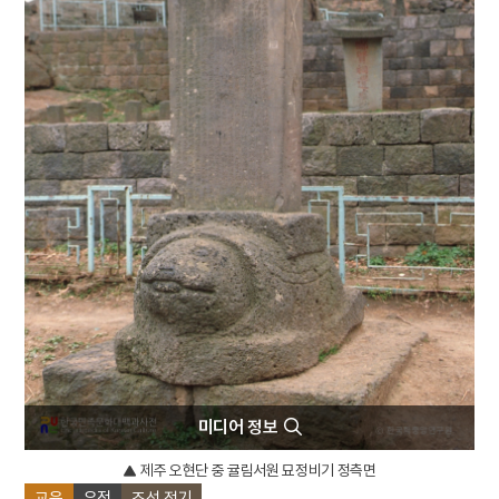
4
진도아리랑
5
한악
6
강수
7
금성대군
8
선덕여왕
9
이순신
10
천자문
미디어 정보
제주 오현단 중 귤림서원 묘정비기 정측면
교육
유적
조선 전기