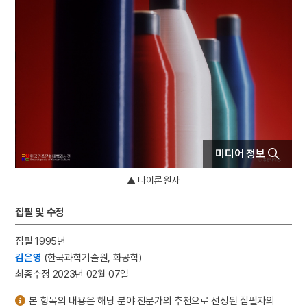
4
응양군
5
규곤시의방
6
기축옥사
7
김원봉
8
대진대학교
9
성종
10
세조
미디어 정보
나이론 원사
집필 및 수정
집필 1995년
김은영
(한국과학기술원, 화공학)
최종수정 2023년 02월 07일
본 항목의 내용은 해당 분야 전문가의 추천으로 선정된 집필자의