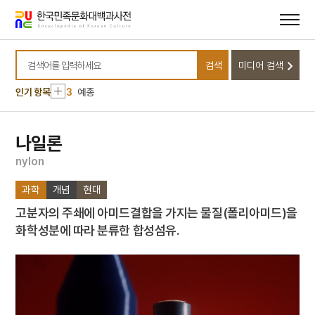
메뉴
본문
바로가기
바로가기
10
세조
1
금성대군
검색
미디어 검색
2
세월호 참사
검색어를 입력하세요
3
예종
인기 항목
4
응양군
5
규곤시의방
나일론
6
기축옥사
n
y
l
o
n
7
김원봉
과학
개념
현대
8
대진대학교
고분자의 주쇄에 아미드결합을 가지는 물질(폴리아미드)을
9
성종
화학성분에 따라 분류한 합성섬유.
10
세조
1
금성대군
2
세월호 참사
3
예종