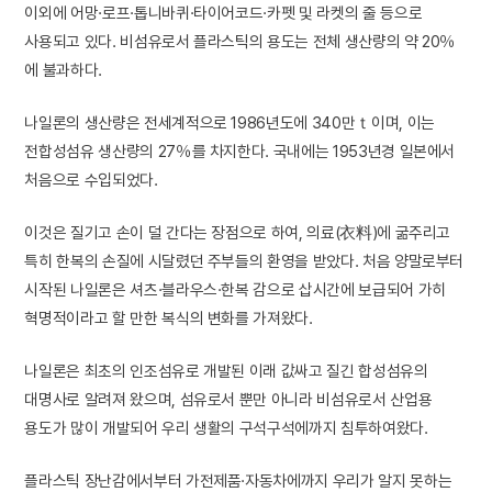
이외에 어망·로프·톱니바퀴·타이어코드·카펫 및 라켓의 줄 등으로
사용되고 있다. 비섬유로서 플라스틱의 용도는 전체 생산량의 약 20％
에 불과하다.
나일론의 생산량은 전세계적으로 1986년도에 340만ｔ이며, 이는
전합성섬유 생산량의 27％를 차지한다. 국내에는 1953년경 일본에서
처음으로 수입되었다.
이것은 질기고 손이 덜 간다는 장점으로 하여, 의료(衣料)에 굶주리고
특히 한복의 손질에 시달렸던 주부들의 환영을 받았다. 처음 양말로부터
시작된 나일론은 셔츠·블라우스·한복 감으로 삽시간에 보급되어 가히
혁명적이라고 할 만한 복식의 변화를 가져왔다.
나일론은 최초의 인조섬유로 개발된 이래 값싸고 질긴 합성섬유의
대명사로 알려져 왔으며, 섬유로서 뿐만 아니라 비섬유로서 산업용
용도가 많이 개발되어 우리 생활의 구석구석에까지 침투하여왔다.
플라스틱 장난감에서부터 가전제품·자동차에까지 우리가 알지 못하는