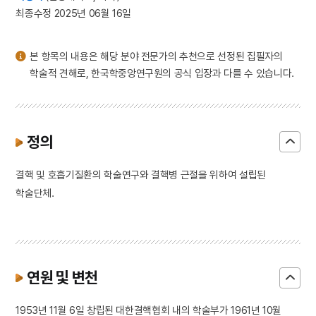
3
금동 보살 입상
최종수정 2025년 06월 16일
4
김개남
5
상해고려교민친목회
본 항목의 내용은 해당 분야 전문가의 추천으로 선정된 집필자의
6
제주의 제주마
학술적 견해로, 한국학중앙연구원의 공식 입장과 다를 수 있습니다.
7
종합부동산세
8
고사촬요
9
김호
정의
10
대관전
결핵 및 호흡기질환의 학술연구와 결핵병 근절을 위하여 설립된
학술단체.
연원 및 변천
1953년 11월 6일 창립된 대한결핵협회 내의 학술부가 1961년 10월