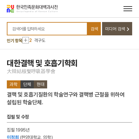
메뉴
본문
바로가기
바로가기
10
대관전
검색
미디어 검색
1
상해대한인거류민단
검색어를 입력하세요
2
격구도
인기 항목
3
금동 보살 입상
4
김개남
대한결핵 및 호흡기학회
5
상해고려교민친목회
大
韓
結
核
呼
吸
器
學
會
및
6
제주의 제주마
과학
단체
현대
7
종합부동산세
결핵 및 호흡기질환의 학술연구와 결핵병 근절을 위하여
8
고사촬요
설립된 학술단체.
9
김호
10
대관전
집필 및 수정
1
상해대한인거류민단
집필 1995년
2
격구도
이정희
(한양대학교, 의학)