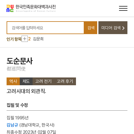
메뉴
본문
바로가기
바로가기
10
관경소기
검색
미디어 검색
1
금성대군
검색어를 입력하세요
2
김문희
인기 항목
3
마니산
4
꼭두서니
도순문사
5
삼
都
巡
問
使
6
의민단
역사
제도
고려 전기
고려 후기
7
3·1운동
고려시대의 외관직.
8
가실왕
9
고로쇠나무
집필 및 수정
10
관경소기
집필 1995년
1
금성대군
김남규
(경남대학교, 한국사)
2
김문희
최종수정 2023년 02월 07일