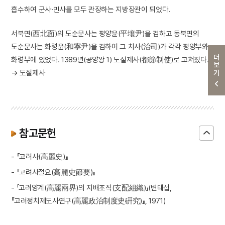
흡수하여 군사·민사를 모두 관장하는 지방장관이 되었다.
서북면(西北面)의 도순문사는 평양윤(平壤尹)을 겸하고 동북면의
도순문사는 화령윤(和寧尹)을 겸하여 그 치사(治司)가 각각 평양부와
더보기
화령부에 있었다. 1389년(공양왕 1) 도절제사(都節制使)로 고쳐졌다.
→ 도절제사
참고문헌
- 『고려사(高麗史)』
- 『고려사절요(高麗史節要)』
- 「고려양계(高麗兩界)의 지배조직(支配組織)」(변태섭,
『고려정치제도사연구(高麗政治制度史硏究)』, 1971)