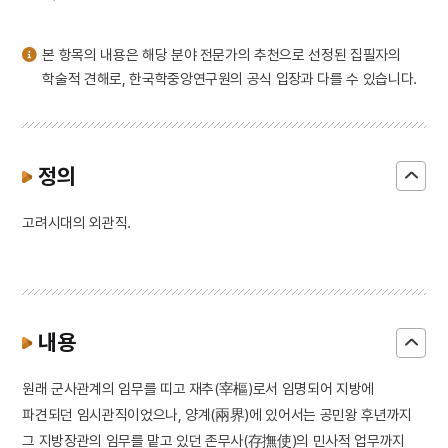
3
마니산
4
꼭두서니
본 항목의 내용은 해당 분야 전문가의 추천으로 선정된 집필자의
5
삼
학술적 견해로, 한국학중앙연구원의 공식 입장과 다를 수 있습니다.
6
의민단
7
3·1운동
8
가실왕
정의
9
고로쇠나무
고려시대의 외관직.
10
관경소기
내용
원래 군사관계의 임무를 띠고 재추(宰樞)로서 임명되어 지방에
파견되던 임시관직이었으나, 양계(兩界)에 있어서는 공민왕 후년까지
그 지방장관의 임무를 맡고 있던 존무사(存撫使)의 민사적 업무까지