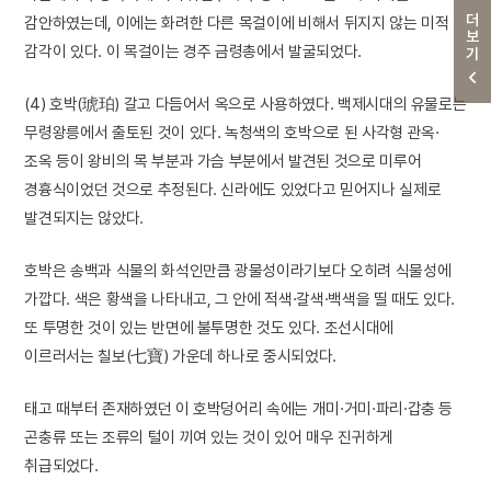
더보기
감안하였는데, 이에는 화려한 다른 목걸이에 비해서 뒤지지 않는 미적
감각이 있다. 이 목걸이는 경주 금령총에서 발굴되었다.
(4) 호박(琥珀) 갈고 다듬어서 옥으로 사용하였다. 백제시대의 유물로는
무령왕릉에서 출토된 것이 있다. 녹청색의 호박으로 된 사각형 관옥·
조옥 등이 왕비의 목 부분과 가슴 부분에서 발견된 것으로 미루어
경흉식이었던 것으로 추정된다. 신라에도 있었다고 믿어지나 실제로
발견되지는 않았다.
호박은 송백과 식물의 화석인만큼 광물성이라기보다 오히려 식물성에
가깝다. 색은 황색을 나타내고, 그 안에 적색·갈색·백색을 띨 때도 있다.
또 투명한 것이 있는 반면에 불투명한 것도 있다. 조선시대에
이르러서는 칠보(七寶) 가운데 하나로 중시되었다.
태고 때부터 존재하였던 이 호박덩어리 속에는 개미·거미·파리·갑충 등
곤충류 또는 조류의 털이 끼여 있는 것이 있어 매우 진귀하게
취급되었다.