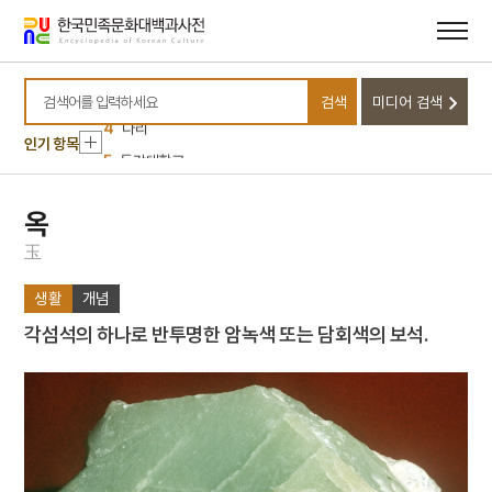
1
황희
메뉴
본문
바로가기
바로가기
2
효감천
3
매사냥
검색
미디어 검색
4
다리
검색어를 입력하세요
인기 항목
5
동강대학교
6
북조선임시인민위원회
7
서울말
옥
8
연행사
玉
9
김규식
생활
개념
10
신앙촌
각섬석의 하나로 반투명한 암녹색 또는 담회색의 보석.
1
황희
2
효감천
3
매사냥
4
다리
5
동강대학교