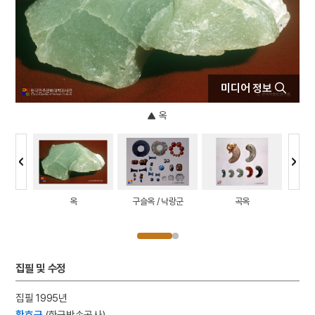
6
북조선임시인민위원회
7
서울말
8
연행사
9
김규식
미디어 정보
10
신앙촌
옥
옥
구슬옥 / 낙랑군
곡옥
관
집필 및 수정
집필 1995년
황호근
(한국방송공사)