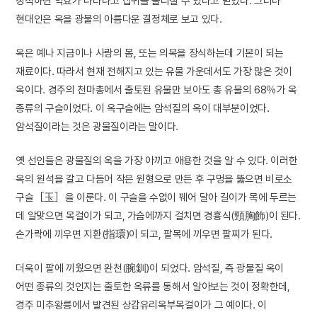
장식하면 약효가 나타나고 잡귀를 물리칠 수 있다고 믿었다. 그러나
현대인은 옥을 광물의 아름다운 결정체로 보고 있다.
옥은 예나 지금이나 사람의 몸, 또는 의복을 장식하는데 기본이 되는
재료이다. 따라서 현재 전해지고 있는 유물 가운데서도 가장 많은 것이
옥이다. 경주의 천마총에서 출토된 유물만 보아도 총 유물의 68％가 옥
종류의 구슬이었다. 이 옥구슬에는 암석질의 옥이 대부분이었다.
암석질이라는 것은 광물질이라는 말이다.
옛 선인들은 광물질의 옥을 가장 아끼고 애용한 것을 알 수 있다. 이러한
옥의 원석을 갈고 다듬어 작은 원형으로 만든 후 구멍을 뚫으면 비로소
구슬［玉］을 이룬다. 이 구슬을 수없이 꿰어 달아 길이가 목에 두르는
데 알맞으면 목걸이가 되고, 가슴에까지 걸치면 경흉식(頸胸飾)이 된다.
손가락에 끼우면 지환(指環)이 되고, 팔목에 끼우면 팔찌가 된다.
더욱이 팔에 끼웠으면 완천(腕釧)이 되었다. 암석질, 즉 광물질 옥이
어떤 종류의 것인지는 출토한 옥류를 통해서 알아보는 것이 정확한데,
경주 미추왕릉에서 발견된 상감유리옥부목걸이가 그 예이다. 이