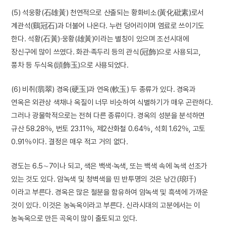
(5) 석웅황(石雄黃) 천연적으로 산출되는 황화비소(黃化砒素)로서
계관석(鷄冠石)과 더불어 나온다. 누런 덩어리이며 염료로 쓰이기도
한다. 석황(石黃)·웅황(雄黃)이라는 별칭이 있으며 조선시대에
장신구에 많이 쓰였다. 화관·족두리 등의 관식(冠飾)으로 사용되고,
풍차 등 두식옥(頭飾玉)으로 사용되었다.
(6) 비취(翡翠) 경옥(硬玉)과 연옥(軟玉) 두 종류가 있다. 경옥과
연옥은 외관상 색채나 옥질이 너무 비슷하여 식별하기가 매우 곤란하다.
그러나 광물학적으로는 전혀 다른 종류이다. 경옥의 성분을 분석하면
규산 58.28％, 번토 23.11％, 제2산화철 0.64％, 석회 1.62％, 고토
0.91％이다. 결정은 매우 적고 거의 없다.
경도는 6.5∼7이나 되고, 색은 백색·녹색, 또는 백색 속에 녹색 선조가
있는 것도 있다. 암녹색 및 청벽색을 띤 반투명의 것은 낭간(琅玕)
이라고 부른다. 경옥은 많은 철분을 함유하여 암녹색 및 흑색에 가까운
것이 있다. 이것은 농녹옥이라고 부른다. 신라시대의 고분에서는 이
농녹옥으로 만든 곡옥이 많이 출토되고 있다.