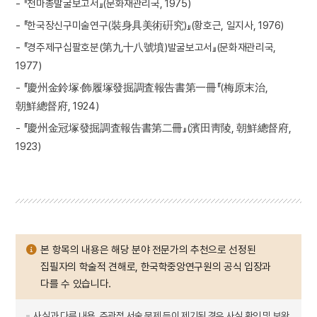
- 『천마총발굴보고서』(문화재관리국, 1975)
- 『한국장신구미술연구(裝身具美術硏究)』(황호근, 일지사, 1976)
- 『경주제구십팔호분(第九十八號墳)발굴보고서』(문화재관리국,
1977)
- 『慶州金鈴塚·飾履塚發掘調査報告書第一冊『(梅原末治,
朝鮮總督府, 1924)
- 『慶州金冠塚發掘調査報告書第二冊』(濱田靑陵, 朝鮮總督府,
1923)
본 항목의 내용은 해당 분야 전문가의 추천으로 선정된
집필자의 학술적 견해로, 한국학중앙연구원의 공식 입장과
다를 수 있습니다.
사실과 다른 내용, 주관적 서술 문제 등이 제기된 경우 사실 확인 및 보완