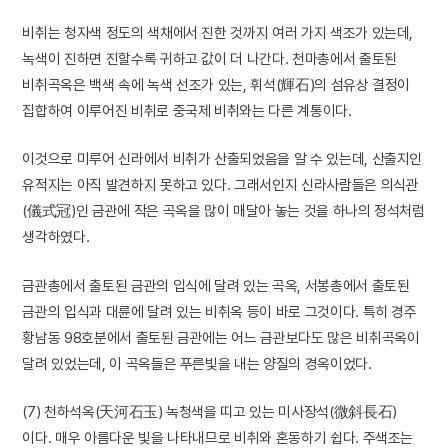
비취는 청자색 정도의 색채에서 진한 것까지 여러 가지 색조가 있는데,
녹색이 진하면 진할수록 귀하고 값이 더 나간다. 천마총에서 출토된
비취곡옥은 백색 속에 녹색 선조가 있는, 휘석(輝石)의 섬유상 결정이
집합하여 이루어진 비취로 중국제 비취와는 다른 계통이다.
이것으로 미루어 신라에서 비취가 산출되었음을 알 수 있는데, 산출지인
유적지는 아직 발견하지 못하고 있다. 그래서인지 신라사람들은 의식관
(儀式冠)인 금관에 작은 곡옥을 많이 매달아 놓는 것을 하나의 정석처럼
생각하였다.
금관총에서 출토된 금관의 입식에 달려 있는 곡옥, 서봉총에서 출토된
금관의 입식과 대륜에 달려 있는 비취옥 등이 바로 그것이다. 특히 경주
황남동 98호분에서 출토된 금관에는 어느 금관보다도 많은 비취곡옥이
달려 있었는데, 이 곡옥들은 푸른빛을 내는 양질의 경옥이었다.
(7) 천하석옥(天河石玉) 녹청색을 띠고 있는 미사장석(微斜長石)
이다. 매우 아름다운 빛을 나타내므로 비취와 혼동하기 쉽다. 주색조는