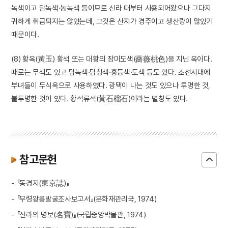
녹색이고 담녹색·농녹색 등이므로 신라 때부터 사용되어왔으나 그다지
귀하게 취급되지는 않았는데, 그것은 산지가 경주이고 생산량이 많았기
때문이다.
(8) 황옥(黃玉) 황색 또는 대황의 장미도색(薔薇桃色)을 지닌 옥이다.
때로는 무색도 있고 담녹색·담청색·홍등색·도색 등도 있다. 조선시대에
부녀들이 두식옥으로 사용하였다. 광택이 나는 것도 있으나 투명한 것,
불투명한 것이 있다. 황석류석(黃石榴石)이라는 별칭도 있다.
참고문헌
- 『동경지(東京誌)』
- 『무령왕릉발굴조사보고서』(문화재관리국, 1974)
- 『신라의 명보(名寶)』(국립중앙박물관, 1974)