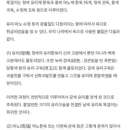
목걸이는 청색 유리제 환옥과 홍색 마노제 환옥 16개, 청색 관옥, 홍색
곡옥, 수정제 조옥 등으로 이루어졌다.
유리·마노·수정 등의 광물질도 다듬어지는 형에 따라서 옥으로
취급되었음을 알 수 있다. 우리 나라에서 옥으로 사용된 물질은 다음과
같다.
(1) 유리(瑠璃) 청색의 유리환옥이 신라 고분에서 뿐만 아니라 백제
고분에서도 출토되었다. 또한 녹색·감색(紺色 : 검은빛을 띤 푸른빛)·
담황색 등의 유리 구옥(球玉)도 함께 출토되었다. 감색 유리구옥은
코발트를 구워서 산화코발트를 만들고 그것을 유리에 혼합하였을 때
얻어진다.
이러한 과정이 천연적으로 이루어져서 감색 유리를 얻게 된 것으로
추측된다. 팥알만한 크기의 유리구슬을 연결한 남색 유리옥 목걸이는
희귀한 것이다.
(2) 마노(瑪瑙) 마노환옥 또는 다면옥·관옥 등은 그렇게 흔하지 않아서