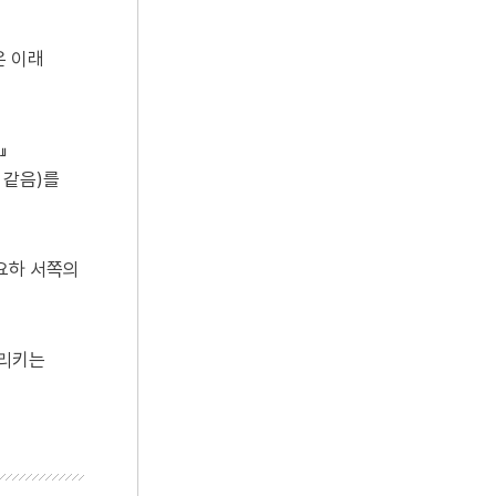
온 이래
』
 같음)를
요하 서쪽의
가리키는