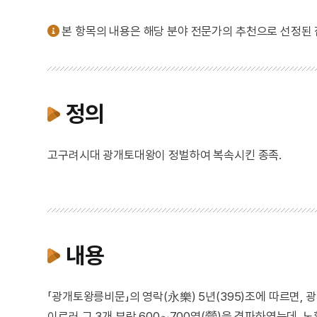
본 항목의 내용은 해당 분야 전문가의 추천으로 선정된
정의
고구려시대 광개토대왕이 정벌하여 복속시킨 종족.
내용
「광개토왕릉비문」의 영락(永樂) 5년(395)조에 따르면, 
이르러 그 3개 부락 600∼700영(營)을 격파하였는데, 노