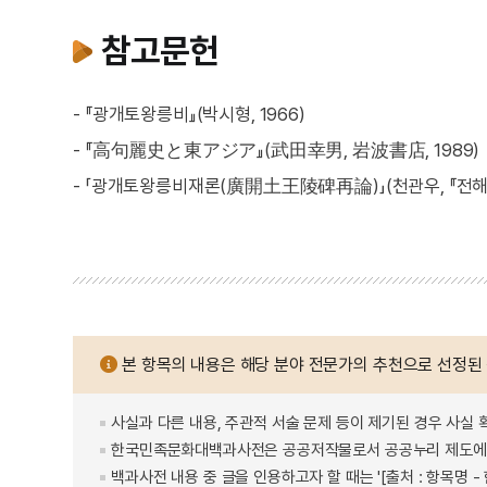
참고문헌
- 『광개토왕릉비』(박시형, 1966)
- 『高句麗史と東アジア』(武田幸男, 岩波書店, 1989)
- 「광개토왕릉비재론(廣開土王陵碑再論)」(천관우, 『
본 항목의 내용은 해당 분야 전문가의 추천으로 선정된
사실과 다른 내용, 주관적 서술 문제 등이 제기된 경우 사실 
한국민족문화대백과사전은 공공저작물로서 공공누리 제도에 
백과사전 내용 중 글을 인용하고자 할 때는 '[출처 : 항목명