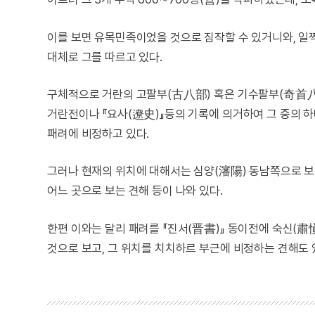
이를 보면 유목민족이었을 것으로 짐작할 수 있거니와, 일찍
대체로 그를 따르고 있다.
구체적으로 거란의 고팔부(古八部) 혹은 기수팔부(奇首八
거란전이나 『요사(遼史)』등의 기록에 의거하여 그 중의 
패려에 비정하고 있다.
그러나 현재의 위치에 대해서는 심양(瀋陽) 동남쪽으로 보
어느 곳으로 보는 견해 등이 나와 있다.
한편 이와는 달리 패려를 『진서(晋書)』 동이전에 숙신(
것으로 보고, 그 위치를 치치하르 부근에 비정하는 견해도 