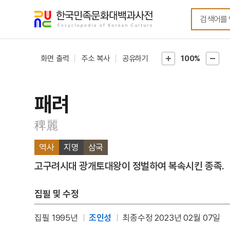
메뉴
본문
바로가기
바로가기
화면 출력
주소 복사
공유하기
100%
패려
稗麗
역사
지명
삼국
고구려시대 광개토대왕이 정벌하여 복속시킨 종족.
집필 및 수정
집필 1995년
조인성
최종수정 2023년 02월 07일