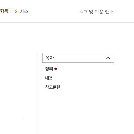
1
금성대군
 항목
2
세조
소개 및 이용 안내
3
예종
4
삼보사찰
5
연산군
6
세종
목차
7
SK 하이닉스
정의
8
YH무역여공사건
내용
9
김문기
참고문헌
10
나전칠기
1
금성대군
2
세조
3
예종