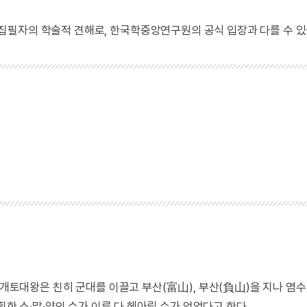
 집필자의 학술적 견해로, 한국학중앙연구원의 공식 입장과 다를 수 있
광개토대왕은 친히 군대를 이끌고 부산(富山), 부산(負山)을 지나 염
획한 소·말·양의 수가 이루 다 헤아릴 수가 없었다고 한다.