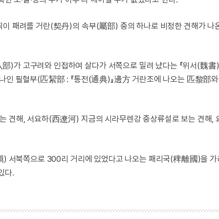
이 패려를 거란(契丹)의 속부(屬部) 중의 하나로 비정한 견해가 나
部)가 고구려와 인접하여 살다가 서쪽으로 밀려 났다는 『위서(魏書)
하나인 필혈부(匹絜部 : 『통전(通典)』邊方 거란조에 나오는 匹黎部와
는 견해, 서요하(西遼河) 지금의 시라무렌강 중상류설로 보는 견해, 
肅愼) 서북쪽으로 300리 거리에 있었다고 나오는 패리국(稗離國)을 
있다.