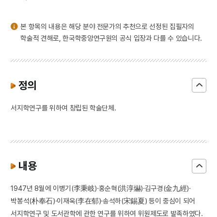
3
윤봉길
4
예종
본 항목의 내용은 해당 분야 전문가의 추천으로 선정된 집필자의
5
절기
학술적 견해로, 한국학중앙연구원의 공식 입장과 다를 수 있습니다.
6
성종
7
세종
8
숙종
정의
9
이보흠
서지학연구를 위하여 창립된 학술단체.
10
조유례
내용
1947년 8월에 이병기(李秉岐)·홍순혁(洪淳爀)·김구경(金九經)·
박봉석(朴奉石)·이재욱(李在郁)·송석하(宋錫夏) 등이 중심이 되어
서지학연구 및 도서관학에 관한 연구를 위하여 위원제도로 발족하였다.