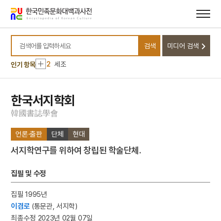
메뉴
본문
바로가기
바로가기
10
조유례
검색
미디어 검색
1
금성대군
검색어를 입력하세요
2
세조
인기 항목
3
윤봉길
4
예종
한국서지학회
5
절기
韓
國
書
誌
學
會
6
성종
언론·출판
단체
현대
7
세종
서지학연구를 위하여 창립된 학술단체.
8
숙종
9
이보흠
집필 및 수정
10
조유례
집필 1995년
1
금성대군
이겸로
(통문관, 서지학)
2
세조
최종수정 2023년 02월 07일