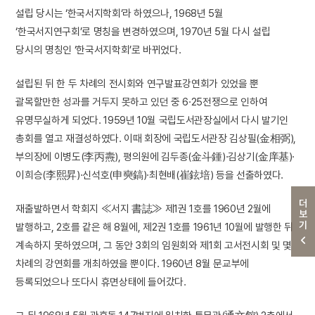
설립 당시는 ‘한국서지학회‘라 하였으나, 1968년 5월
‘한국서지연구회’로 명칭을 변경하였으며, 1970년 5월 다시 설립
당시의 명칭인 ‘한국서지학회’로 바뀌었다.
설립된 뒤 한 두 차례의 전시회와 연구발표강연회가 있었을 뿐
괄목할만한 성과를 거두지 못하고 있던 중 6·25전쟁으로 인하여
유명무실하게 되었다. 1959년 10월 국립도서관장실에서 다시 발기인
총회를 열고 재결성하였다. 이때 회장에 국립도서관장 김상필(金相弼),
부의장에 이병도(李丙燾), 평의원에 김두종(金斗鍾)·김상기(金庠基)·
이희승(李熙昇)·신석호(申奭鎬)·최현배(崔鉉培) 등을 선출하였다.
더보기
재출발하면서 학회지 ≪서지 書誌≫ 제1권 1호를 1960년 2월에
발행하고, 2호를 같은 해 8월에, 제2권 1호를 1961년 10월에 발행한 뒤
계속하지 못하였으며, 그 동안 3회의 임원회와 제1회 고서전시회 및 몇
차례의 강연회를 개최하였을 뿐이다. 1960년 8월 문교부에
등록되었으나 또다시 휴면상태에 들어갔다.