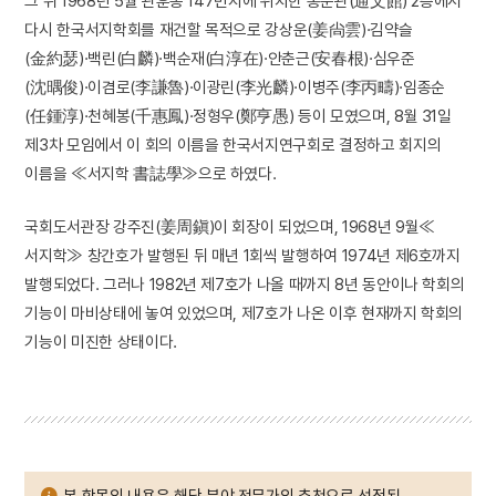
그 뒤 1968년 5월 관훈동 147번지에 위치한 통문관(通文館) 2층에서
다시 한국서지학회를 재건할 목적으로 강상운(姜尙雲)·김약슬
(金約瑟)·백린(白麟)·백순재(白淳在)·안춘근(安春根)·심우준
(沈㬂俊)·이겸로(李謙魯)·이광린(李光麟)·이병주(李丙疇)·임종순
(任鍾淳)·천혜봉(千惠鳳)·정형우(鄭亨愚) 등이 모였으며, 8월 31일
제3차 모임에서 이 회의 이름을 한국서지연구회로 결정하고 회지의
이름을 ≪서지학 書誌學≫으로 하였다.
국회도서관장 강주진(姜周鎭)이 회장이 되었으며, 1968년 9월≪
서지학≫ 창간호가 발행된 뒤 매년 1회씩 발행하여 1974년 제6호까지
발행되었다. 그러나 1982년 제7호가 나올 때까지 8년 동안이나 학회의
기능이 마비상태에 놓여 있었으며, 제7호가 나온 이후 현재까지 학회의
기능이 미진한 상태이다.
본 항목의 내용은 해당 분야 전문가의 추천으로 선정된