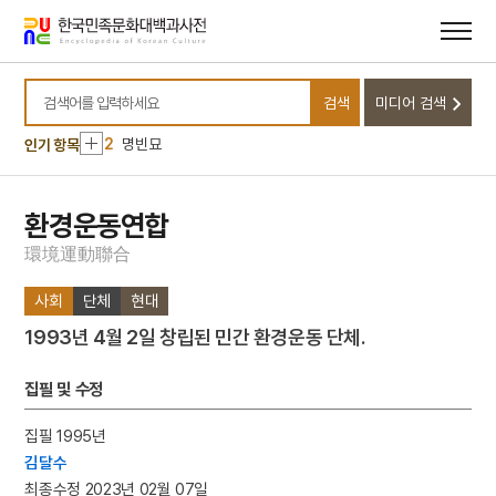
메뉴
본문
바로가기
바로가기
10
동명왕편
검색
미디어 검색
1
금성대군
검색어를 입력하세요
2
명빈묘
인기 항목
3
일제강점기
4
세조
환경운동연합
5
장안사
環
境
運
動
聯
合
6
설악산 오세암
사회
단체
현대
7
3·1독립선언서
1993년 4월 2일 창립된 민간 환경운동 단체.
8
김문기
9
김소월
집필 및 수정
10
동명왕편
집필 1995년
1
금성대군
김달수
2
명빈묘
최종수정 2023년 02월 07일