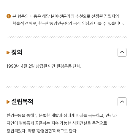
3
일제강점기
4
세조
본 항목의 내용은 해당 분야 전문가의 추천으로 선정된 집필자의
5
장안사
학술적 견해로, 한국학중앙연구원의 공식 입장과 다를 수 있습니다.
6
설악산 오세암
7
3·1독립선언서
8
김문기
정의
9
김소월
1993년 4월 2일 창립된 민간 환경운동 단체.
10
동명왕편
설립목적
환경운동을 통해 무분별한 개발과 생태계 파괴를 극복하고, 인간과
자연이 평화롭게 공존하는 지속 가능한 사회건설을 목적으로
창립되었다. 약칭 ‘환경연합’이라고도 한다.