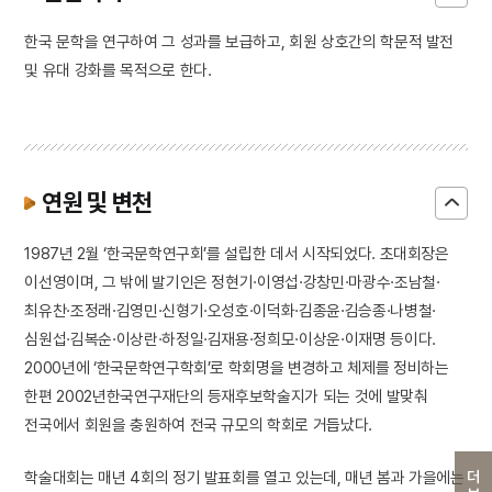
한국 문학을 연구하여 그 성과를 보급하고, 회원 상호간의 학문적 발전
및 유대 강화를 목적으로 한다.
연원 및 변천
1987년 2월 ‘한국문학연구회’를 설립한 데서 시작되었다. 초대회장은
이선영이며, 그 밖에 발기인은 정현기·이영섭·강창민·마광수·조남철·
최유찬·조정래·김영민·신형기·오성호·이덕화·김종윤·김승종·나병철·
심원섭·김복순·이상란·하정일·김재용·정희모·이상운·이재명 등이다.
2000년에 ‘한국문학연구학회’로 학회명을 변경하고 체제를 정비하는
한편 2002년한국연구재단의 등재후보학술지가 되는 것에 발맞춰
전국에서 회원을 충원하여 전국 규모의 학회로 거듭났다.
학술대회는 매년 4회의 정기 발표회를 열고 있는데, 매년 봄과 가을에는