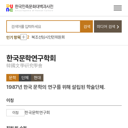
메뉴
본문
바로가기
바로가기
10
청일전쟁
검색
미디어 검색
1
금성대군
검색어를 입력하세요
2
북조선임시인민위원회
인기 항목
3
꿈
4
노어노문학
한국문학연구학회
5
세조
韓
國
文
學
硏
究
學
會
6
갑신정변
문학
단체
현대
7
도상봉
1987년 한국 문학의 연구를 위해 설립된 학술단체.
8
영화 사전심의 위헌판결
9
조미조약
이칭
10
청일전쟁
한국문학연구회
이칭
1
금성대군
2
북조선임시인민위원회