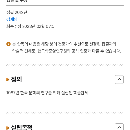
집필 및 수정
3
꿈
4
노어노문학
집필 2012년
김재영
5
세조
최종수정 2023년 02월 07일
6
갑신정변
7
도상봉
본 항목의 내용은 해당 분야 전문가의 추천으로 선정된 집필자의
8
영화 사전심의 위헌판결
학술적 견해로, 한국학중앙연구원의 공식 입장과 다를 수 있습니다.
9
조미조약
10
청일전쟁
정의
1987년 한국 문학의 연구를 위해 설립된 학술단체.
설립목적