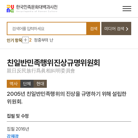
메뉴
본문
바로가기
바로가기
10
보물섬
검색
미디어 검색
1
손곡산인전
검색어를 입력하세요
2
정중부의 난
인기 항목
3
좽이
4
의성 관덕동 석불 좌상
친일반민족행위진상규명위원회
5
이
親
日
反
民
族
行
爲
眞
相
糾
明
委
員
會
6
고려말 화령부 호적 관련 고문서
역사
단체
현대
7
구이
2005년 친일반민족행위의 진상을 규명하기 위해 설립한
8
동사연표
위원회.
9
맹자
10
보물섬
집필 및 수정
1
손곡산인전
집필 2016년
2
정중부의 난
강재광