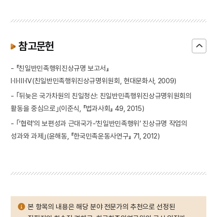
참고문헌
- 『친일반민족행위진상규명 보고서』
Ⅰ·Ⅱ·Ⅲ·Ⅳ(친일반민족행위진상규명위원회, 현대문화사, 2009)
- ｢뒤늦은 국가차원의 친일청산: 친일반민족행위진상규명위원회의
활동을 중심으로｣(이준식, 『법과사회』 49, 2015)
- ｢‘협력’의 보편성과 근대국가-‘친일반민족행위’ 진상규명 작업의
성과와 과제｣(윤해동, 『한국민족운동사연구』 71, 2012)
본 항목의 내용은 해당 분야 전문가의 추천으로 선정된