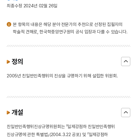
3
좽이
최종수정 2024년 02월 26일
4
의성 관덕동 석불 좌상
5
이
본 항목의 내용은 해당 분야 전문가의 추천으로 선정된 집필자의
6
고려말 화령부 호적 관련 고문서
학술적 견해로, 한국학중앙연구원의 공식 입장과 다를 수 있습니다.
7
구이
8
동사연표
9
맹자
정의
10
보물섬
2005년 친일반민족행위의 진상을 규명하기 위해 설립한 위원회.
개설
친일반민족행위진상규명위원회는 「일제강점하 친일반민족행위
진상규명에 관한 특별법」(2004.3.22 공포) 및 「일제강점하