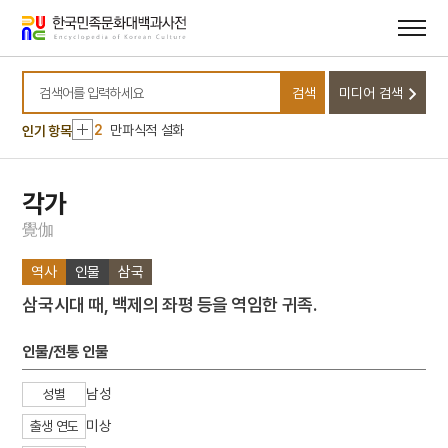
메뉴
본문
바로가기
바로가기
10
김장훈
검색
미디어 검색
1
금성대군
검색어를 입력하세요
2
만파식적 설화
인기 항목
3
영도중학교
4
이사관
각가
5
가미소요산
覺
伽
6
세조
역사
인물
삼국
7
예종
삼국시대 때, 백제의 좌평 등을 역임한 귀족.
8
천관산 탑산사
9
결부법
인물/전통 인물
10
김장훈
남성
성별
1
금성대군
미상
출생 연도
2
만파식적 설화