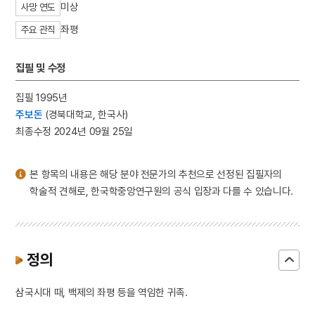
미상
사망 연도
3
영도중학교
좌평
4
이사관
주요 관직
5
가미소요산
집필 및 수정
6
세조
7
예종
집필 1995년
8
천관산 탑산사
주보돈
(경북대학교, 한국사)
최종수정 2024년 09월 25일
9
결부법
10
김장훈
본 항목의 내용은 해당 분야 전문가의 추천으로 선정된 집필자의
학술적 견해로, 한국학중앙연구원의 공식 입장과 다를 수 있습니다.
정의
삼국시대 때, 백제의 좌평 등을 역임한 귀족.