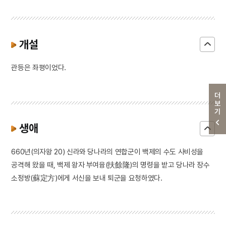
개설
관등은 좌평이었다.
더보기
생애
660년(의자왕 20) 신라와 당나라의 연합군이 백제의 수도 사비성을
공격해 왔을 때, 백제 왕자 부여융(扶餘隆)의 명령을 받고 당나라 장수
소정방(蘇定方)에게 서신을 보내 퇴군을 요청하였다.