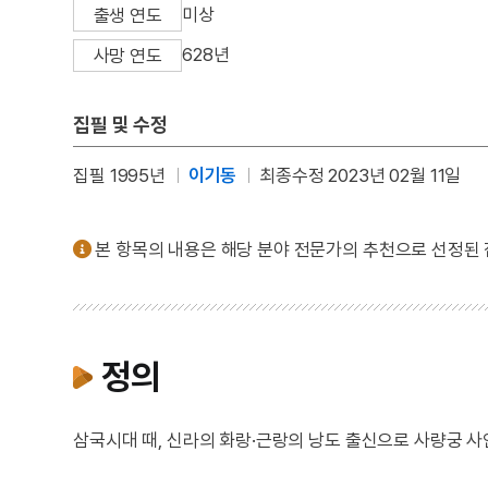
미상
출생 연도
628년
사망 연도
집필 및 수정
집필 1995년
이기동
최종수정 2023년 02월 11일
본 항목의 내용은 해당 분야 전문가의 추천으로 선정된
정의
삼국시대 때, 신라의 화랑·근랑의 낭도 출신으로 사량궁 사