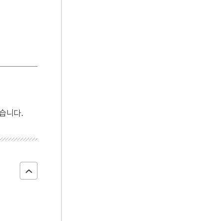
4
5·16
5
마니산
6
박고석
7
정구
8
향로봉전투
9
기축옥사
10
김구 암살사건
습니다.