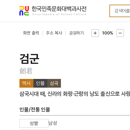
메뉴
본문
바로가기
바로가기
화면 출력
주소 복사
공유하기
100%
검군
劒君
역사
인물
삼국
삼국시대 때, 신라의 화랑·근랑의 낭도 출신으로 사량
인물/전통 인물
남성
성별