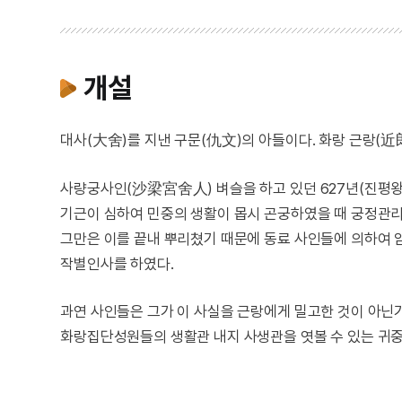
개설
대사(大舍)를 지낸 구문(仇文)의 아들이다. 화랑 근랑(近
사량궁사인(沙梁宮舍人) 벼슬을 하고 있던 627년(진평왕 
기근이 심하여 민중의 생활이 몹시 곤궁하였을 때 궁정관리
그만은 이를 끝내 뿌리쳤기 때문에 동료 사인들에 의하여 
작별인사를 하였다.
과연 사인들은 그가 이 사실을 근랑에게 밀고한 것이 아닌
화랑집단성원들의 생활관 내지 사생관을 엿볼 수 있는 귀중