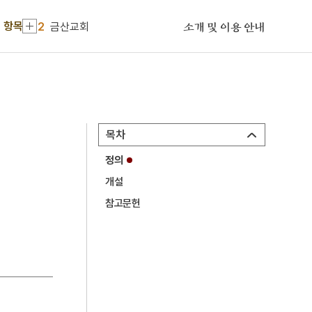
1
금성대군
 항목
2
금산교회
소개 및 이용 안내
3
부적
4
5·16
5
마니산
6
박고석
목차
7
정구
정의
8
향로봉전투
개설
9
기축옥사
참고문헌
10
김구 암살사건
1
금성대군
2
금산교회
3
부적