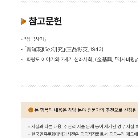
참고문헌
- 『삼국사기』
- ｢新羅花郞の硏究｣(三品彰英, 1943)
- ｢화랑도 이야기와 7세기 신라사회｣(金基興, 『역사비평』22
본 항목의 내용은 해당 분야 전문가의 추천으로 선정된
사실과 다른 내용, 주관적 서술 문제 등이 제기된 경우 사실 
한국민족문화대백과사전은 공공저작물로서 공공누리 제도에 