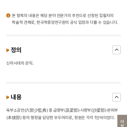
3
세조
4
만파식적 설화
본 항목의 내용은 해당 분야 전문가의 추천으로 선정된 집필자의
5
아랑 설화
학술적 견해로, 한국학중앙연구원의 공식 입장과 다를 수 있습니다.
6
경주 백률사 금동 약사여래 입상
7
김대현
8
김정일
정의
9
백련전
신라시대의 관직.
10
선의왕후
내용
육부소감전(六部少監典) 중 급량부(及梁部)·사량부(沙梁部)·본피부
(本彼部) 등의 행정을 담당한 우두머리로, 정원은 각각 1인씩이었다.
더보기