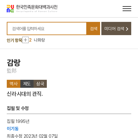
메뉴
본문
바로가기
바로가기
10
선의왕후
검색
미디어 검색
1
금성대군
검색어를 입력하세요
2
나화랑
인기 항목
3
세조
4
만파식적 설화
감랑
5
아랑 설화
監
郎
6
경주 백률사 금동 약사여래 입상
역사
제도
삼국
7
김대현
신라시대의 관직.
8
김정일
9
백련전
집필 및 수정
10
선의왕후
집필 1995년
1
금성대군
이기동
2
나화랑
최종수정 2023년 02월 07일