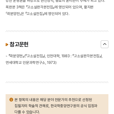
강한 운명론을 바탕으로 권선징악, 충효의 윤리관이 주제가 되고 있다.
목판본 3책은 『고소설판각본전집』에 영인되어 있으며, 활자본
「곽분양전」은 『고소설전집』에 영인되어 있다.
참고문헌
- 『곽분양젼』(『고소설전집』Ⅰ, 인천대학, 1983 : 『고소설판각본전집』Ⅰ,
연세대학교 인문과학연구소, 1973)
본 항목의 내용은 해당 분야 전문가의 추천으로 선정된
집필자의 학술적 견해로, 한국학중앙연구원의 공식 입장과
다를 수 있습니다.