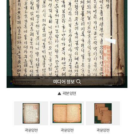
5
반야심경
6
뱀
7
개성 경천사지 십층석탑
8
경북대학교 상주캠퍼스
9
국방비
10
달서구
미디어 정보
곽분양젼
곽분양젼
곽분양젼
곽분양젼