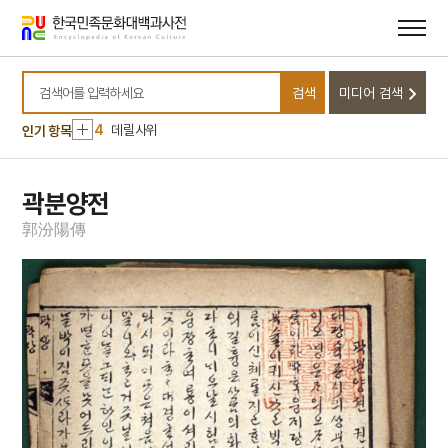
10
달서구
메뉴
본문
바로가기
바로가기
1
금성대군
2
신위
검색
미디어 검색
3
낙화유수
검색어를 입력하세요
4
데릴사위
인기 항목
5
반야심경
6
뱀
곽분양전
7
개성 경천사지 십층석탑
郭
汾
陽
傳
8
경북대학교 상주캠퍼스
9
국방비
10
달서구
1
금성대군
2
신위
3
낙화유수
4
데릴사위