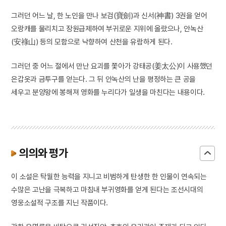
그러던 어느 날, 한 노인을 만나 보검(寶劍)과 신서(神書) 3권을 얻어
오랑캐를 물리치고 장원급제하여 부귀로운 지위에 올랐으나, 안녹산
(安祿山) 등의 모함으로 낙향하여 산천을 유람하게 된다.
그러던 중 어느 절에서 만난 요괴를 쫓아가 강태공(姜太公)이 사용했던
은갑옷과 금투구를 얻는다. 그 뒤 안녹산의 난을 평정하는 큰 공을
세우고 분양왕에 봉해져 영화를 누리다가 일생을 마친다는 내용이다.
의의와 평가
이 소설은 탁월한 능력을 지니고 비범하게 탄생한 한 인물이 연속되는
수많은 고난을 극복하고 마침내 부귀영화를 얻게 된다는 조선시대의
영웅소설적 구조를 지닌 작품이다.