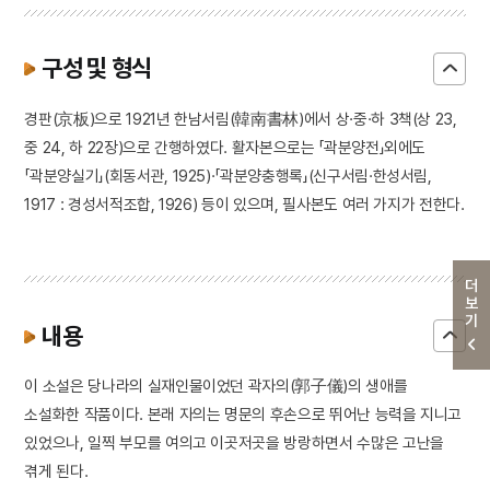
구성 및 형식
경판(京板)으로 1921년 한남서림(韓南書林)에서 상·중·하 3책(상 23,
중 24, 하 22장)으로 간행하였다. 활자본으로는 「곽분양전」외에도
「곽분양실기」(회동서관, 1925)·「곽분양충행록」(신구서림·한성서림,
1917 : 경성서적조합, 1926) 등이 있으며, 필사본도 여러 가지가 전한다.
더보기
내용
이 소설은 당나라의 실재인물이었던 곽자의(郭子儀)의 생애를
소설화한 작품이다. 본래 자의는 명문의 후손으로 뛰어난 능력을 지니고
있었으나, 일찍 부모를 여의고 이곳저곳을 방랑하면서 수많은 고난을
겪게 된다.