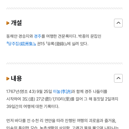
개설
동해안 경승지와
경주
를 여행한 견문록이다. 박종의 문집인
『당주집(鐺洲集)』
권15 「유록(遊錄)」에 실려 있다.
내용
1767년(영조 43) 9월 25일
이눌(李訥)
과 함께 경주 나들이를
시작하여 3도(道) 27군(郡) 1,110리(里)를 걸어 그 해 동짓달 2일까지
39일간의 여행에 대한 기록이다.
먼저 바다를 낀 수천 리 연안을 따라 진행된 여행의 괴로움과 즐거움,
민속의 특이한 모습, 농촌생활의 상이함, 고래가 물을 뿜으며 나타나는