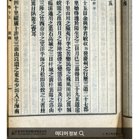
4
곽선
5
매화외사
6
노국대장공주
7
안노생
8
전봉준
9
겸재집
10
구운몽
미디어 정보