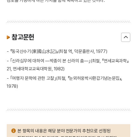
검토를 가능하게 하는 가치를 함께 획득하고 있는 것이다.
참고문헌
- 『동국산수기(東國山水記)』(최철 역, 덕문출판사, 1977)
- ｢신라십무에 대하여 ―박종이 본 신라의 춤―｣(최철, 『연세교육과학』
21, 연세대학교교육대학원, 1982)
- ｢여행자 문학에 관한 고찰｣(최철, 『눈뫼허웅박사환갑기념논문집』,
1978)
본 항목의 내용은 해당 분야 전문가의 추천으로 선정된