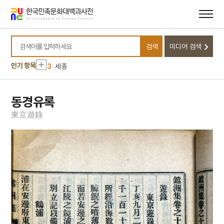
메뉴
본문
바로가기
바로가기
10
구운몽
1
금성대군
검색
미디어 검색
2
세조
검색어를 입력하세요
3
세종
인기 항목
4
곽선
5
매화외사
동경유록
6
노국대장공주
東
京
遊
錄
7
안노생
8
전봉준
9
겸재집
10
구운몽
1
금성대군
2
세조
3
세종