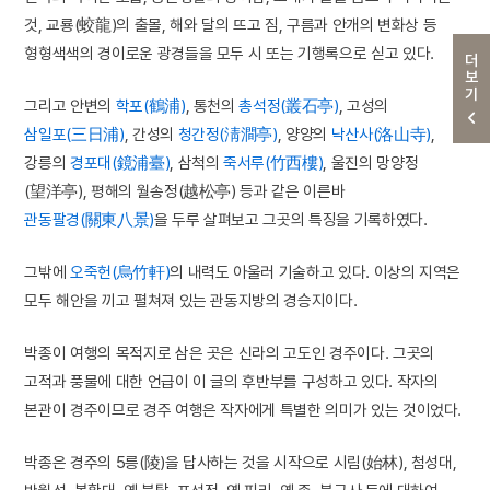
것, 교룡(蛟龍)의 출몰, 해와 달의 뜨고 짐, 구름과 안개의 변화상 등
형형색색의 경이로운 광경들을 모두 시 또는 기행록으로 싣고 있다.
더보기
그리고 안변의
학포(鶴浦)
, 통천의
총석정(叢石亭)
, 고성의
삼일포(三日浦)
, 간성의
청간정(淸澗亭)
, 양양의
낙산사(洛山寺)
,
강릉의
경포대(鏡浦臺)
, 삼척의
죽서루(竹西樓)
, 울진의 망양정
(望洋亭), 평해의 월송정(越松亭) 등과 같은 이른바
관동팔경(關東八景)
을 두루 살펴보고 그곳의 특징을 기록하였다.
그밖에
오죽헌(烏竹軒)
의 내력도 아울러 기술하고 있다. 이상의 지역은
모두 해안을 끼고 펼쳐져 있는 관동지방의 경승지이다.
박종이 여행의 목적지로 삼은 곳은 신라의 고도인 경주이다. 그곳의
고적과 풍물에 대한 언급이 이 글의 후반부를 구성하고 있다. 작자의
본관이 경주이므로 경주 여행은 작자에게 특별한 의미가 있는 것이었다.
박종은 경주의 5릉(陵)을 답사하는 것을 시작으로 시림(始林), 첨성대,