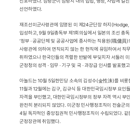
선포하였다. 점령군이 점령지 내의 입법, 행정, 사법에 걸
선언하였다.
재조선미군사령관에 임명된 미 제24군단장 하지(Hodge, 
입성하고, 9월 9일총독부 제1회의실에서 일본의 조선 
‘정부 · 공공단체 및 공공사업에 종사하는 직용원(職傭員)
사령관에 의하여 면직되지 않는 한 현직에 유임하여서 직무
취하였으나 한국인들의 격렬한 반발에 부딪치자 서둘러 미 제7보
군정청의 성격 · 임무 · 기구 및 국 · 과장급 인사를 발표
아놀드는 10월 5일한민당 소속의 김성수(金性洙)를 비롯한
11월과 12월에는 김구, 김규식 등 대한민국임시정부 요
자격을 부인했고, 대한민국임시정부의 정부 자격 역시 부인
완전히 분리되지 않았다. 미군정 민사행정조직이 전술군의 지
4일 독자적인 중앙집권적 민사행정조직이 수립되었다. 같은 날 아놀
군정장관에 취임했다.