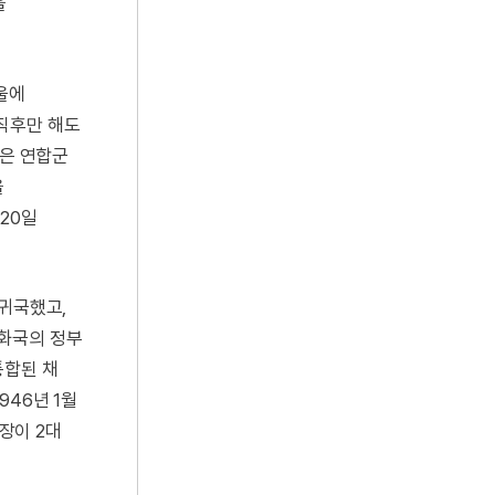
을
서울에
직후만 해도
관은 연합군
을
 20일
 귀국했고,
공화국의 정부
통합된 채
46년 1월
소장이 2대