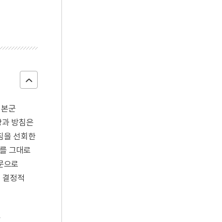
일본군
상과 방침은
침을 선회한
구를 그대로
문으로
서 결정적
과