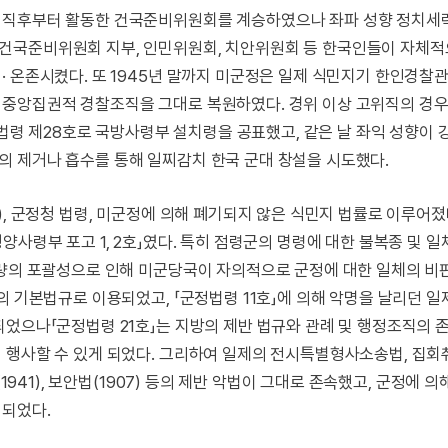
 직후부터 활동한 건국준비위원회를 계승하였으나 좌파 성향 정치세
건국준비위원회 지부, 인민위원회, 치안위원회 등 한국인들이 자체적
· 온존시켰다. 또 1945년 말까지 미군정은 일제 식민지기 한인경찰
 중앙집권적 경찰조직을 그대로 복원하였다. 경위 이상 고위직의 경우
 법령 제28호로 국방사령부 설치령을 공표했고, 같은 날 좌익 성향이 
 제거나 흡수를 통해 일찌감치 한국 군대 창설을 시도했다.
), 군정청 법령, 미군정에 의해 폐기되지 않은 식민지 법률로 이루어졌
사령부 포고 1, 2호」였다. 특히 점령군의 명령에 대한 불복종 및 일
형량의 포괄성으로 인해 미군당국이 자의적으로 군정에 대한 일체의 비
의 기본법규로 이용되었고, 「군정법령 11호」에 의해 악명을 날리던 
되었으나「군정법령 21호」는 지방의 제반 법규와 관례 및 행정조직의 
 행사할 수 있게 되었다. 그리하여 일제의 전시특별형사소송법, 집
1941), 보안법(1907) 등의 제반 악법이 그대로 존속했고, 군정에 의
지되었다.