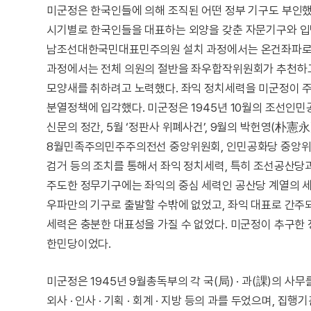
미군정은 한국인들에 의해 조직된 어떤 정부 기구도 부인
시기별로 한국인들을 대표하는 외양을 갖춘 자문기구와 입
남조선대한국민대표민주의원 설치 과정에서는 온건좌파로 
과정에서는 전체 의원의 절반을 좌우합작위원회가 추천하고
모양새를 취하려고 노력했다. 좌익 정치세력을 미군정이 
분열정책에 입각했다. 미군정은 1945년 10월의 조선인민공
신문의 정간, 5월 ‘정판사 위폐사건’, 9월의 박헌영(朴憲永
8월민족주의민주주의전선 중앙위원회, 인민공화당 중앙위원
검거 등의 조치를 통해서 좌익 정치세력, 특히 조선공산당
주도한 정무기구에는 좌익의 중심 세력인 공산당 계열의
우파만의 기구로 출발할 수밖에 없었고, 좌익 대표로 간
세력은 충분한 대표성을 가질 수 없었다. 미군정이 추구한
한민당이었다.
미군정은 1945년 9월총독부의 각 국(局) · 과(課)의 
외사 · 인사 · 기획 · 회계 · 지방 등의 과를 두었으며, 집행기관