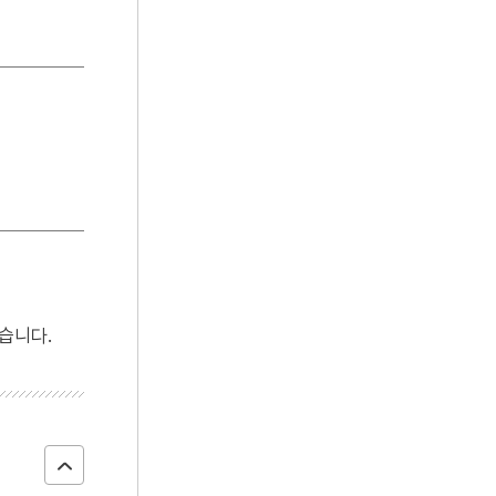
5
모질메산성
6
순천 선암사 동종
7
영지
8
장례
9
탈
10
KT＆G노동조합
습니다.