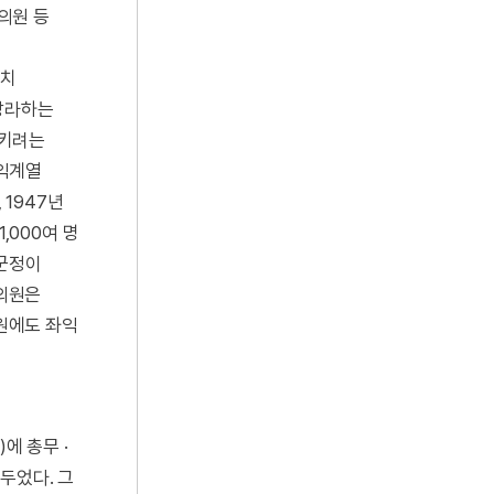
의원 등
설치
망라하는
시키려는
좌익계열
 1947년
000여 명
미군정이
의원은
원에도 좌익
에 총무 ·
 두었다. 그