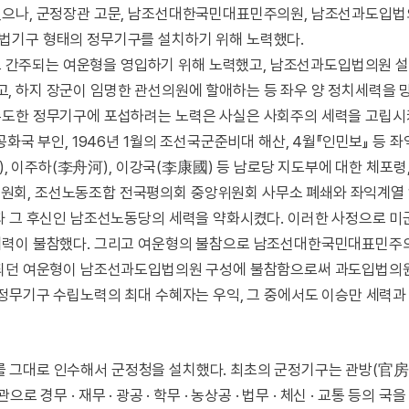
했으나, 군정장관 고문, 남조선대한국민대표민주의원, 남조선과도입법
법기구 형태의 정무기구를 설치하기 위해 노력했다.
간주되는 여운형을 영입하기 위해 노력했고, 남조선과도입법의원 
, 하지 장군이 임명한 관선의원에 할애하는 등 좌우 양 정치세력을 
주도한 정무기구에 포섭하려는 노력은 사실은 사회주의 세력을 고립
화국 부인, 1946년 1월의 조선국군준비대 해산, 4월『인민보』 등 
), 이주하(李舟河), 이강국(李康國) 등 남로당 지도부에 대한 체포령,
회, 조선노동조합 전국평의회 중앙위원회 사무소 폐쇄와 좌익계열 1,
과 그 후신인 남조선노동당의 세력을 약화시켰다. 이러한 사정으로 
 세력이 불참했다. 그리고 여운형의 불참으로 남조선대한국민대표민주
주되던 여운형이 남조선과도입법의원 구성에 불참함으로써 과도입법의
 정무기구 수립노력의 최대 수혜자는 우익, 그 중에서도 이승만 세력과
사무를 그대로 인수해서 군정청을 설치했다. 최초의 군정기구는 관방(官房)
으로 경무 · 재무 · 광공 · 학무 · 농상공 · 법무 · 체신 · 교통 등의 국을