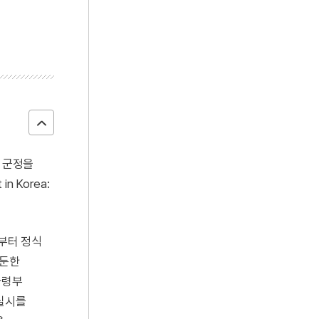
지 군정을
 Korea:
로부터 정식
주둔한
사령부
 실시를