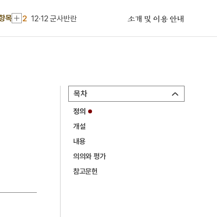
2
12·12 군사반란
 항목
소개 및 이용 안내
3
김석관
4
도독
5
모질메산성
6
순천 선암사 동종
목차
7
영지
정의
8
장례
개설
9
탈
내용
10
KT＆G노동조합
의의와 평가
1
해심밀경소
참고문헌
2
12·12 군사반란
3
김석관
4
도독