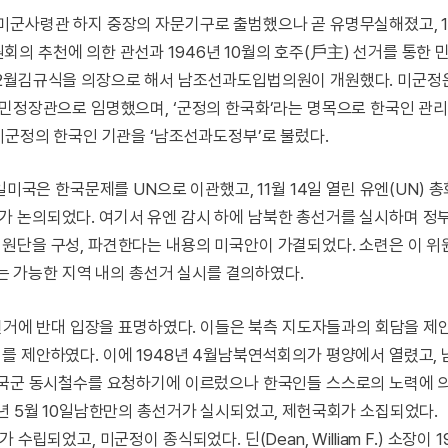
미군사령관 하지 중장의 자문기구로 출범했으나 곧 유명무실해졌고, 1
의 추천에 의한 관선과 1946년 10월의 호주(戶主) 선거를 통한 
2월김규식을 의장으로 해서 남조선과도입법의원이 개원했다. 미군정은
 민정장관으로 임명했으며, ‘군정의 한국화’라는 명목으로 한국인 관
미군정의 한국인 기관을 ‘남조선과도정부’로 불렀다.
일미국은 한국문제를 UN으로 이관했고, 11월 14일 열린 유엔(UN) 
 논의되었다. 여기서 유엔 감시 하에 남북한 총선거를 실시하며 정
원단을 구성, 파견한다는 내용의 미국안이 가결되었다. 소련은 이 위
회는 가능한 지역 내의 총선거 실시를 결의하였다.
 선거에 반대 입장을 표명하였다. 이들은 북측 지도자들과의 회담을 제
를 제안하였다. 이에 1948년 4월남북연석회의가 평양에서 열렸고, 
 외국군 동시철수를 요청하기에 이르렀으나 한국인들 스스로의 노력에 
년 5월 10일남한만의 총선거가 실시되었고, 제헌국회가 소집되었다.
되었고, 미군정이 종식되었다. 딘(Dean, William F.) 소장이 19