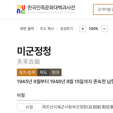
메뉴
본문
바로가기
바로가기
화면 출력
주소 복사
공유하기
100%
미군정청
美軍政廳
정치·법제
제도
현대
1945년 9월부터 1948년 8월 15일까지 존속한 
이칭
재조선미육군사령부군정청(在朝鮮美陸
이칭