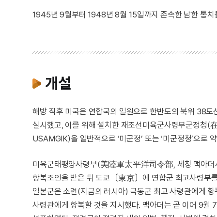
1945년 9월부터 1948년 8월 15일까지 존속한 남한 통
개설
해방 직후 미국은 연합국의 일원으로 한반도의 북위 38도선
실시했고, 이를 위해 설치한 재조선미육군사령부군정청(在朝鮮美陸軍司
USAMGIK)을 일반적으로 ‘미군정’ 또는 ‘미군정청’으로 
미육군태평양사령부(美陸軍太平洋司令部, 세칭 맥아더사령부) 사
항복조인을 받은 뒤 도쿄〔東京〕에 연합군 최고사령부를 설
일본군은 소련(지금의 러시아) 극동군 최고 사령관에게 항
사령관에게 항복할 것을 지시했다. 맥아더는 곧 이어 9월 