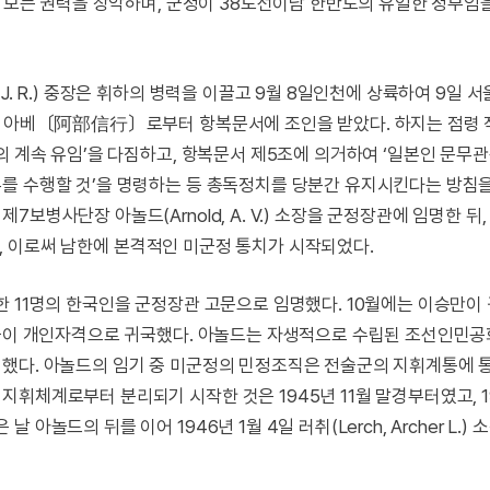
친 모든 권력을 장악하며, 군정이 38도선이남 한반도의 유일한 정부임
J. R.) 중장은 휘하의 병력을 이끌고 9월 8일인천에 상륙하여 9일 
총독 아베〔阿部信行〕로부터 항복문서에 조인을 받았다. 하지는 점령 
의 계속 유임’을 다짐하고, 항복문서 제5조에 의거하여 ‘일본인 문무
를 수행할 것’을 명령하는 등 총독정치를 당분간 유지시킨다는 방침
병사단장 아놀드(Arnold, A. V.) 소장을 군정장관에 임명한 뒤,
했고, 이로써 남한에 본격적인 미군정 통치가 시작되었다.
 11명의 한국인을 군정장관 고문으로 임명했다. 10월에는 이승만이
인들이 개인자격으로 귀국했다. 아놀드는 자생적으로 수립된 조선인민
했다. 아놀드의 임기 중 미군정의 민정조직은 전술군의 지휘계통에 
휘체계로부터 분리되기 시작한 것은 1945년 11월 말경부터였고, 19
드의 뒤를 이어 1946년 1월 4일 러취(Lerch, Archer L.) 