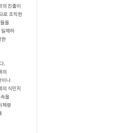
력의 진출이
으로 조직한
관들을
 일제하
강한
다.
체의
판이나
일제의 식민지
존속을
회취체령
해