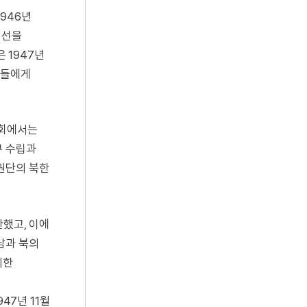
946년
민선을
 1947년
리들에게
총회에서는
부 수립과
원단의 북한
안했고, 이에
남과 북의
의한
47년 11월