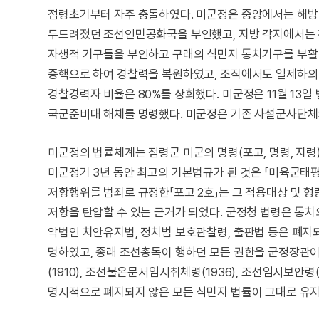
점령초기부터 자주 충돌하였다. 미군정은 중앙에서는 해방
두드려졌던 조선인민공화국을 부인했고, 지방 각지에서는 
자생적 기구들을 부인하고 구래의 식민지 통치기구를 부활 
중핵으로 하여 경찰력을 복원하였고, 조직에서도 일제하의
경찰경력자 비율은 80%를 상회했다. 미군정은 11월 13일
국군준비대 해체를 명령했다. 미군정은 기존 사설군사단체의
미군정의 법률체계는 점령군 미군의 명령(포고, 명령, 지령
미군정기 3년 동안 최고의 기본법규가 된 것은 「미육군태평양
저항행위를 범죄로 규정한「포고 2호」는 그 적용대상 및 
저항을 탄압할 수 있는 근거가 되었다. 군정청 법령은 통치
악법인 치안유지법, 정치범 보호관찰령, 출판법 등은 폐지
명하였고, 종래 조선총독이 행하던 모든 권한을 군정장관이
(1910), 조선불온문서임시취체령(1936), 조선임시보안령(
명시적으로 폐지되지 않은 모든 식민지 법률이 그대로 유