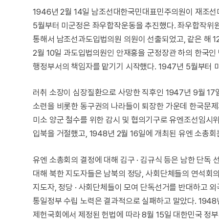
1946년 2월 14일 남조선대한국민대표민주의원이 재조선
5월부터 미군정은 좌우합작운동을 추진했다. 좌우합작위원회
통해서 남조선과도입법의원 의원이 선출되었고, 같은 해 1
2월 10일 과도입법의원인 안재홍을 군정장관 하의 한국인
행정부서의 책임자를 맡기기 시작했다. 1947년 5월부터 
러취 소장이 심장질환으로 사망한 직후인 1947년 9월 17
소련을 비롯한 동구권의 나라들이 퇴장한 가운데 한국문제가
미소 양군 철수를 위한 감시 및 협의기구로 유엔조선임시위
입북을 거절했고, 1948년 2월 16일에 개최된 유엔 소총
유엔 소총회의 결정에 대해 김구 · 김규식 등은 남한 단독
대해 북한 지도자들은 남북의 정당, 사회단체들의 연석회의
지도자, 정당 · 사회단체들이 모여 단독선거를 반대하고
통일정부 수립 노력은 결과적으로 실패하고 말았다. 1948
제헌국회에서 제정된 헌법에 따라 8월 15일 대한민국 정부가 수립