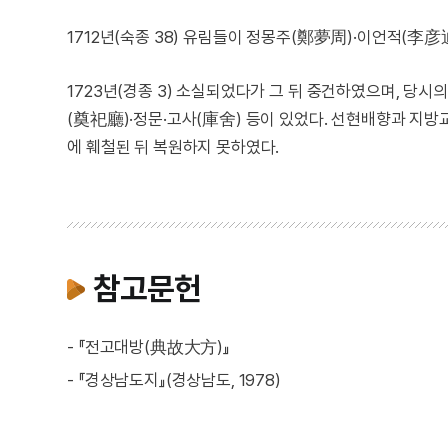
1712년(숙종 38) 유림들이 정몽주(鄭夢周)·이언적(李
1723년(경종 3) 소실되었다가 그 뒤 중건하였으며, 당시
(奠祀廳)·정문·고사(庫舍) 등이 있었다. 선현배향과 지방
에 훼철된 뒤 복원하지 못하였다.
참고문헌
- 『전고대방(典故大方)』
- 『경상남도지』(경상남도, 1978)