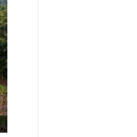
5
구미 금오산 마애여래 입상
6
예종
7
오방신장
8
조유례
9
증약도
10
한국원폭피해자협회