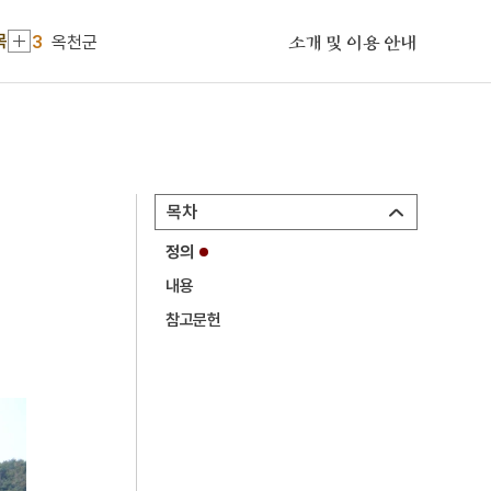
2
부신
목
3
옥천군
소개 및 이용 안내
4
홍익인간
5
구미 금오산 마애여래 입상
6
예종
7
오방신장
목차
8
조유례
정의
9
증약도
내용
10
한국원폭피해자협회
참고문헌
1
금성대군
2
부신
3
옥천군
4
홍익인간