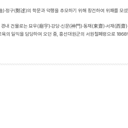
彦迪)·정구(鄭逑)의 학문과 덕행을 추모하기 위해 창건하여 위패를 모셨
의 경내 건물로는 묘우(廟宇)·강당·신문(神門)·동재(東齋)·서재(西齋
교육의 일익을 담당하여 오던 중, 흥선대원군의 서원철폐령으로 1868년