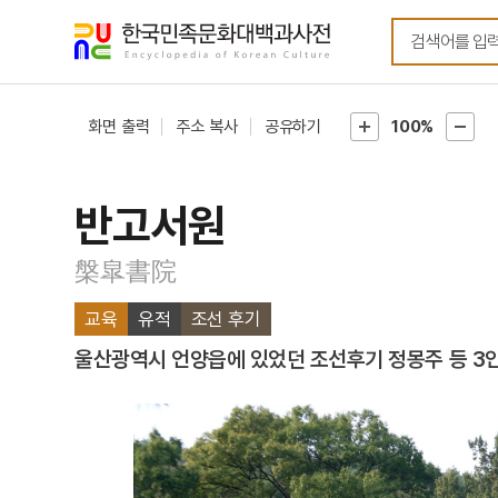
메뉴
본문
바로가기
바로가기
화면 출력
주소 복사
공유하기
100%
반고서원
槃皐書院
교육
유적
조선 후기
울산광역시 언양읍에 있었던 조선후기 정몽주 등 3인