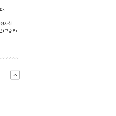
다.
)·전사청
(고종 5)