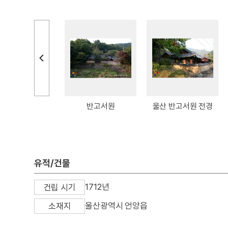
고서원 유허비
반고서원
울산 반고서원 전경
유적/건물
1712년
건립 시기
울산광역시 언양읍
소재지