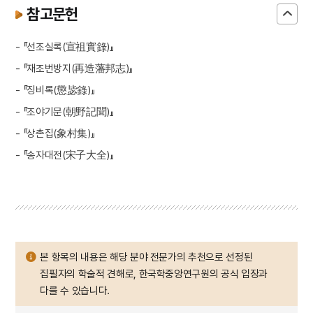
참고문헌
- 『선조실록(宣祖實錄)』
- 『재조번방지(再造藩邦志)』
- 『징비록(懲毖錄)』
- 『조야기문(朝野記聞)』
- 『상촌집(象村集)』
- 『송자대전(宋子大全)』
본 항목의 내용은 해당 분야 전문가의 추천으로 선정된
집필자의 학술적 견해로, 한국학중앙연구원의 공식 입장과
다를 수 있습니다.