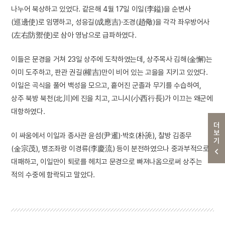
나누어 북상하고 있었다. 같은해 4월 17일 이일(李鎰)을 순변사
(巡邊使)로 임명하고, 성응길(成應吉)·조경(趙儆)을 각각 좌우방어사
(左右防禦使)로 삼아 영남으로 급파하였다.
이들은 문경을 거쳐 23일 상주에 도착하였는데, 상주목사 김해(金懈)는
이미 도주하고, 판관 권길(權吉)만이 비어 있는 고을을 지키고 있었다.
이일은 곡식을 풀어 백성을 모으고, 흩어진 군졸과 무기를 수습하여,
상주 북방 북천(北川)에 진을 치고, 고니시(小西行長)가 이끄는 왜군에
대항하였다.
더보기
이 싸움에서 이일과 종사관 윤섬(尹暹)·박호(朴箎), 찰방 김종무
(金宗茂), 병조좌랑 이경류(李慶流) 등이 분전하였으나 중과부적으로
대패하고, 이일만이 퇴로를 헤치고 문경으로 빠져나옴으로써 상주는
적의 수중에 함락되고 말았다.