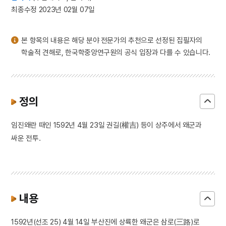
3
달마도
최종수정 2023년 02월 07일
4
적멸보궁
5
조식
본 항목의 내용은 해당 분야 전문가의 추천으로 선정된 집필자의
6
5·10 총선거
학술적 견해로, 한국학중앙연구원의 공식 입장과 다를 수 있습니다.
7
거중기
8
국화 옆에서
9
날개
정의
10
불족도
임진왜란 때인 1592년 4월 23일 권길(權吉) 등이 상주에서 왜군과
싸운 전투.
내용
1592년(선조 25) 4월 14일 부산진에 상륙한 왜군은 삼로(三路)로