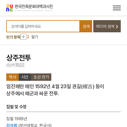
메뉴
본문
바로가기
바로가기
10
불족도
검색
미디어 검색
1
금성대군
검색어를 입력하세요
2
절기
인기 항목
3
달마도
4
적멸보궁
상주전투
5
조식
尙
州
戰
鬪
6
5·10 총선거
역사
사건
조선 전기
7
거중기
임진왜란 때인 1592년 4월 23일 권길(權吉) 등이
8
국화 옆에서
상주에서 왜군과 싸운 전투.
9
날개
10
불족도
집필 및 수정
1
금성대군
집필 1995년
2
절기
김석희
(부산대학교, 한국사)