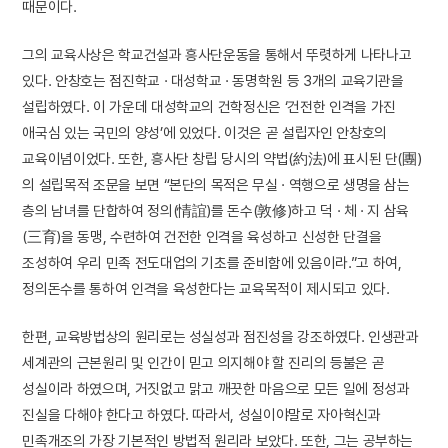
때문이다.
그의 교육사상은 학교건설과 흥사단운동을 통해서 뚜렷하게 나타나고
있다. 안창호는 점진학교 · 대성학교 · 동명학원 등 3개의 교육기관을
설립하였다. 이 가운데 대성학교의 건학정신은 ‘건전한 인격을 가진
애국심 있는 국민의 양성’에 있었다. 이것은 곧 설립자인 안창호의
교육이념이었다. 또한, 흥사단 창립 당시의 약법(約法)에 표시된 단(團)
의 설립목적 조문을 보면 “본단의 목적은 무실 · 역행으로 생명을 삼는
층의 남녀를 단합하여 정의(情誼)를 돈수(敦修)하고 덕 · 체 · 지 삼육
(三育)을 동맹, 수련하여 건전한 인격을 육성하고 신성한 단결을
조성하여 우리 민족 전도대업의 기초를 준비함에 있음이라.”고 하여,
정의돈수를 통하여 인격을 육성한다는 교육목적이 제시되고 있다.
한편, 교육방법상의 원리로는 성실성과 점진성을 강조하였다. 인생관과
세계관의 근본원리 및 인간이 믿고 의지해야 할 진리의 등불은 곧
성실이라 하였으며, 거짓없고 맑고 깨끗한 마음으로 모든 일에 정성과
진실을 다해야 한다고 하였다. 따라서, 성실이야말로 자아혁신과
민족개조의 가장 기본적인 방법적 원리라 보았다. 또한, 그는 공부하는