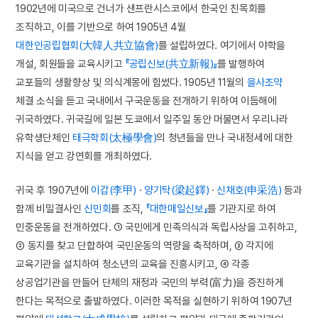
1902년에 미국으로 건너가 샌프란시스코에서 한국인 친목회를
조직하고, 이를 기반으로 하여 1905년 4월
대한인공립협회(大韓人共立協會)
를 설립하였다. 여기에서 야학을
개설, 회원들을 교육시키고
『공립신보(共立新報)』
를 발행하여
교포들의 생활향상 및 의식계몽에 힘썼다. 1905년 11월의
을사조약
체결 소식을 듣고 국내에서 구국운동을 전개하기 위하여 이듬해에
귀국하였다. 귀국길에 일본 도쿄에서 일주일 동안 머물면서 우리나라
유학생단체인
태극학회(太極學會)
의 청년들을 만나 국내정세에 대한
지식을 얻고 강연회를 개최하였다.
귀국 후 1907년에
이갑(李甲)
·
양기탁(梁起鐸)
·
신채호(申采浩)
등과
함께 비밀결사인
신민회
를 조직,
『대한매일신보』
를 기관지로 하여
민중운동을 전개하였다. ① 국민에게 민족의식과 독립사상을 고취하고,
② 동지를 찾고 단합하여 국민운동의 역량을 축적하며, ③ 각지에
교육기관을 설치하여 청소년의 교육을 진흥시키고, ④ 각종
상공업기관을 만들어 단체의 재정과 국민의 부력(富力)을 증진하게
한다는 목적으로 출발하였다. 이러한 목적을 실현하기 위하여 1907년