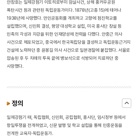
안창호는 일제강점기 이토히로부미 암살사건, 상해 훙커우공원
폭탄사건 등과 관련된 독립운동가이다. 1878년(고종 15)에 태어나
1938년에 사망했다. 만민공동회를 개최하고 고향에 점진학교를
설립했으며, 신민회 결성, 평양 대성학교 설립, 미국 흥사단 창설 등
민족의 각성과 자강을 위한 인재양성에 전력을 다했다. 안중근 의사
사건으로 체포되었고, 중국에서 한국독립당을 결성하고 독립운동근거지
건설에 노력하던 중 윤봉길 의사 사건으로 일본경찰에 붙잡혔다. 서울로
압송된 후 두 차례의 투옥 끝에 병보석으로 석방되어 치료하던 중
사망했다.
정의
일제강점기 때, 독립협회, 신민회, 공립협회, 흥사단, 임시정부 등에서
항일투쟁을 전개하였고, 신문 발행 및 학교 설립을 통해 민중운동을
전개한 교육자·독립운동가.