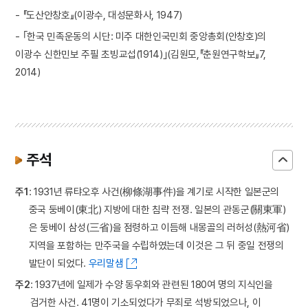
- 『도산안창호』(이광수, 대성문화사, 1947)
- ｢한국 민족운동의 시단: 미주 대한인국민회 중앙총회(안창호)의
이광수 신한민보 주필 초빙교섭(1914)｣(김원모,『춘원연구학보』7,
2014)
주석
주1
: 1931년 류탸오후 사건(柳條湖事件)을 계기로 시작한 일본군의
중국 둥베이(東北) 지방에 대한 침략 전쟁. 일본의 관동군(關東軍)
은 둥베이 삼성(三省)을 점령하고 이듬해 내몽골의 러허성(熱河省)
지역을 포함하는 만주국을 수립하였는데 이것은 그 뒤 중일 전쟁의
발단이 되었다.
우리말샘
주2
: 1937년에 일제가 수양 동우회와 관련된 180여 명의 지식인을
검거한 사건. 41명이 기소되었다가 무죄로 석방되었으나, 이