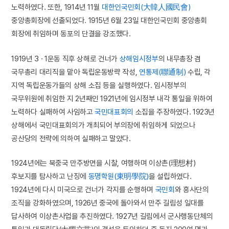
노력하였다. 또한, 1914년 11월
대한인국민회(大韓人國民會)
중앙총회장에 선출되었다. 1915년 6월 23일 대한인국민회 중앙총회
회장에 취임하며 동포의 단결을 강조했다.
1919년 3 · 1운동 직후 상해로 건너가
상해임시정부
의 내무총장 겸
국무총리 대리직을 맡아 독립운동방략 작성,
연통제(聯通制)
수립, 각
지역 독립운동가들의 상해 소집 등을 실행하였다. 임시정부의
국무위원에 취임한 지 2년째인 1921년에 임시정부 내각 통일을 위하여
노력하다 실패하여 사임하고
국민대표회의
소집을 주장하였다. 1923년
상해에서 국민대표회의가 개최되어 부의장에 취임하게 되었으나
공산당의 전략에 의하여 실패하고 말았다.
1924년에는 북중국 만주방면을 시찰, 여행하며 이상촌(理想村)
후보지를 탐사하고 난징에
동명학원(東明學院)
을 설립하였다.
1924년에 다시 미국으로 건너가 각지를 순행하며
국민회
와 흥사단의
조직을 강화하였으며, 1926년 중국에 돌아와서 만주 길림성 일대를
답사하여 이상촌사업을 추진하였다. 1927년 길림에서 군사행동단체의