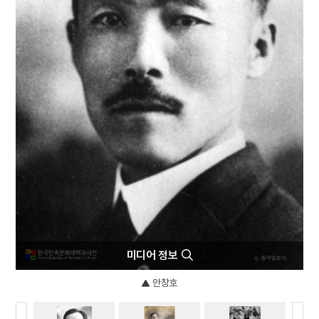
4
뚜껑접시
5
몰부가
6
여수·순천 10·19사건
7
현몽쌍룡기
8
고기압
9
규합총서
10
금성대군
미디어 정보
안창호