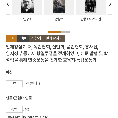
대상 인물
안창호
안창호
안창호와 서재필
대한민
 전후면
원
교육
인물
개항기
일제강점기
일제강점기 때, 독립협회, 신민회, 공립협회, 흥사단,
임시정부 등에서 항일투쟁을 전개하였고, 신문 발행 및 학교
설립을 통해 민중운동을 전개한 교육자·독립운동가.
이칭
도산(島山)
호
인물/근현대 인물
남성
성별
1878년(고종 15)
출생 연도