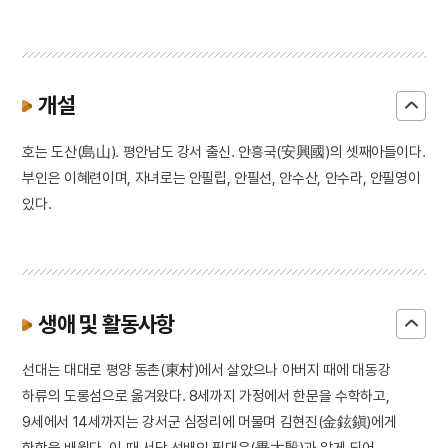
개설
호는 도산(島山). 평안남도 강서 출신. 안흥국(安興國)의 셋째아들이다.
부인은 이혜련이며, 자녀로는 안필립, 안필선, 안수산, 안수라, 안필영이
있다.
생애 및 활동사항
선대는 대대로 평양 동촌(東村)에서 살았으나 아버지 때에 대동강
하류의 도롱섬으로 옮겨왔다. 8세까지 가정에서 한문을 수학하고,
9세에서 14세까지는 강서군 심정리에 머물며 김현진(金鉉鎭)에게
한학을 배웠다. 이 때 서당 선배인 필대은(畢大殷)과 알게 되어