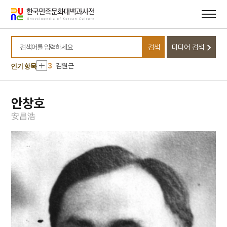
메뉴
본문
바로가기
바로가기
10
금성대군
1
표민대화
검색
미디어 검색
2
가섭산 가섭사
검색어를 입력하세요
3
김원근
인기 항목
4
뚜껑접시
5
몰부가
안창호
6
여수·순천 10·19사건
安
昌
浩
7
현몽쌍룡기
8
고기압
9
규합총서
10
금성대군
1
표민대화
2
가섭산 가섭사
3
김원근