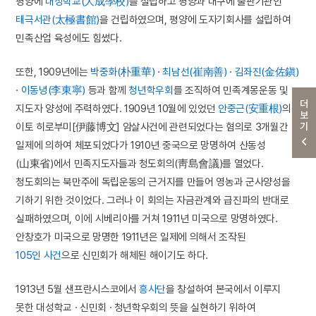
평양에
대성학교(大成學校)
를 설립하고 평양과 대구에 출판기관인
태극서관(太極書館)
을 건립하였으며, 평양에 도자기회사를 설립하여
민족산업 육성에도 힘썼다.
또한, 1909년에는
박중화(朴重華)
·
최남선(崔南善)
·
김좌진(金佐鎭)
·
이동녕(李東寧)
등과 함께
청년학우회
를 조직하여 민족계몽운동 및
더보기
지도자 양성에 주력하였다. 1909년 10월에 있었던
안중근(安重根)
의
이토 히로부미[伊藤博文] 암살사건에 관련되었다는 혐의로 3개월간
일제에 의하여 체포되었다가 1910년 중국으로 망명하여 산동성
(山東省)에서 민족지도자들과 청도회의(靑島會議)를 열었다.
청도회의는 북만주에 독립운동의 근거지를 만들어 영농과 군사양성을
기하기 위한 것이었다. 그러나 이 회의는 자금관계와 급진파의 반대로
실패하였으며, 이에 시베리아를 거쳐 1911년 미국으로 망명하였다.
안창호가 미국으로 망명한 1911년은 일제에 의해서 조작된
105인 사건
으로 신민회가 해체된 해이기도 하다.
1913년 5월 샌프란시스코에서
흥사단
을 창설하여 본국에서 이루지
못한 대성학교 · 신민회 · 청년학우회의 뜻을 실현하기 위하여