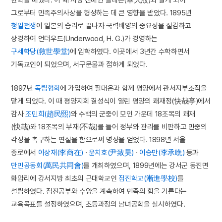
그로부터 민족주의사상을 형성하는 데 큰 영향을 받았다. 1895년
청일전쟁
이 일본의 승리로 끝나자 국력배양의 중요성을 절감하고
상경하여 언더우드(Underwood, H. G.)가 경영하는
구세학당(救世學堂)
에 입학하였다. 이곳에서 3년간 수학하면서
기독교인이 되었으며, 서구문물과 접하게 되었다.
1897년
독립협회
에 가입하여 필대은과 함께 평양에서 관서지부조직을
맡게 되었다. 이 때 평양지회 결성식이 열린 평양의 쾌재정(快哉亭)에서
감사
조민희(趙民熙)
와 수백의 군중이 모인 가운데 18조목의 쾌재
(快哉)와 18조목의 부재(不哉)를 들어 정부와 관리를 비판하고 민중의
각성을 촉구하는 연설을 함으로써 명성을 얻었다. 1898년 서울
종로에서
이상재(李商在)
·
윤치호(尹致昊)
·
이승만(李承晩)
등과
만민공동회(萬民共同會)
를 개최하였으며, 1899년에는 강서군 동진면
화암리에 강서지방 최초의 근대학교인
점진학교(漸進學校)
를
설립하였다. 점진공부와 수양을 계속하여 민족의 힘을 기른다는
교육목표를 설정하였으며, 초등과정의 남녀공학을 실시하였다.