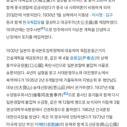
통일과 대독립당(大獨立黨)의 결성을 토의하던 중 동지 200여 명과
함께 중국경찰에 감금되었다가 중국 내 사회여론이 비등하게 되어
20일만에 석방되었다. 1930년 1월 상해에서 이동녕 ·
이시영
·
김구
등과 함께
한국독립당
을 결성하고 대공주의(大公主義)를 제창하였다.
주1
1931년에는 만주사변
으로 만주에서의 이상촌 계획을 단념하고
난징에서 토지를 매입하였다.
1932년 일본의 중국본토침략정책에 대응하여 독립운동근거지
건설계획을 재검토하던 중, 같은 해 4월
윤봉길(尹奉吉)
의 상해
훙커우공원[虹口公園] 폭탄사건으로 일본경찰에 붙잡혀 서울로
송환되었다. 4년의 실형을 받고 서대문형무소와 대전형무소에서
복역하다가 1935년 2년 6개월만에 가출옥하여 지방순회 후 평안남도
대보산(大寶山) 송태산장(松苔山莊)에서 은거하였다. 1937년 6월
주2
수양동우회사건(修養同友會事件)
으로 흥사단 동지들과 함께 다시
일본경찰에 붙잡혀 수감중, 같은 해 12월에 병으로 보석되어 이듬해 3월
경성대학부속병원에서 간경화증으로 졸하였다. 1962년 건국훈장
대한민국장을 받았다. 죽은 뒤 망우리에 안장하였다가 1973년 11월
미국에 있던 부인
이혜련(李惠鍊)
의 유해와 함께 도산공원(島山公園)