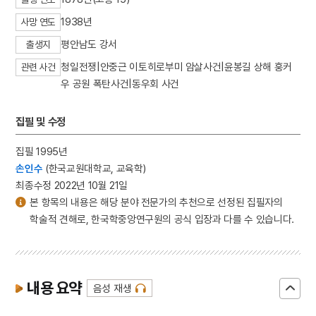
1938년
사망 연도
평안남도 강서
출생지
청일전쟁|안중근 이토히로부미 암살사건|윤봉길 상해 훙커
관련 사건
우 공원 폭탄사건|동우회 사건
집필 및 수정
집필 1995년
손인수
(한국교원대학교, 교육학)
최종수정 2022년 10월 21일
본 항목의 내용은 해당 분야 전문가의 추천으로 선정된 집필자의
학술적 견해로, 한국학중앙연구원의 공식 입장과 다를 수 있습니다.
내용 요약
음성 재생