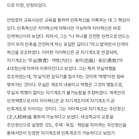
으로 이장, 안장되었다.
안창호의 교육사상은 교육을 통하여 민족혁신을 이룩하는 데 그 핵심이
있다. 민족혁신은 자아혁신에 의해서만 가능하며 자아혁신은 바로
인격혁신이라 보았다. 따라서, 그는 “나 하나를 건전한 인격으로 만드는
것이 우리 민족을 건전하게 하는 유일한 길이다.”라고 말하면서 인격의
혁신을 강조하였다. 이러한 자아혁신은 곧 자기개조로 연결되며,
자기개조는 ‘무실(務實) · 역행(力行) · 충의(忠義) · 용감(勇敢)’의
4대정신에 의하여 이루어진다고 보았다. 그는 특히 무실역행을
강조하였는데, ‘무실’이란 참되기를 힘쓰자는 것이며 ‘역행’이란 힘써
행하자는 것이다. 무실은 개조의 내용이고 역행은 그것의 행동으로,
무실과 역행이 없이는 자기개조가 불가능함을 주장하였다. 개개인의
인격혁명으로서의 자아혁신은 곧 자기개조이며 자기개조가 곧
민족개조로 이어지는 것이다. 그는 자아혁신과 자기개조는 주인정신
(主人精神)을 통하여 가능하다고 보았다. 대성학교의 교훈을
주인정신으로 설정한 것도, 주체 · 독립 · 책임을 의미하는 주인정신을
통해서만이 진정한 자기개조와 민족개조가 가능하다고 보았기