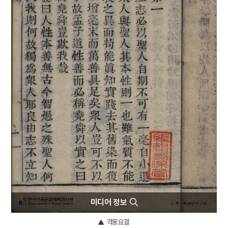
4
5·16
5
갈천서원
6
광복절 노래
7
몰부가
8
박신규
9
안중근 의사 유묵
10
조위총의 난
미디어 정보
격몽요결