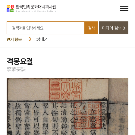
메뉴
본문
바로가기
바로가기
10
조위총의 난
1
한중수교
검색
미디어 검색
2
김숙자
검색어를 입력하세요
3
금성대군
인기 항목
4
5·16
5
갈천서원
격몽요결
6
광복절 노래
擊
蒙
要
訣
7
몰부가
8
박신규
9
안중근 의사 유묵
10
조위총의 난
1
한중수교
2
김숙자
3
금성대군