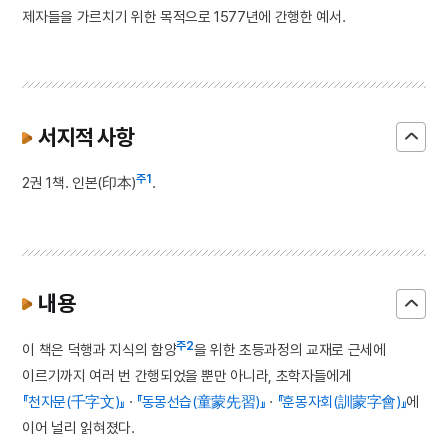
제자들을 가르치기 위한 목적으로 1577년에 간행한 예서.
서지적 사항
주1
2권 1책. 인본(印本)
.
내용
주2
이 책은 덕행과 지식의 함양
을 위한 초등과정의 교재로 근세에
이르기까지 여러 번 간행되었을 뿐만 아니라, 초학자들에게
『천자문(千字文)』
·
『동몽선습(童蒙先習)』
·
『훈몽자회(訓蒙字會)』
에
이어 널리 읽혀졌다.