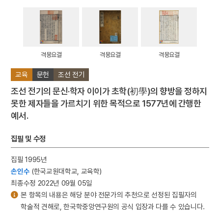
격몽요결
격몽요결
격몽요결
교육
문헌
조선 전기
조선 전기의 문신·학자 이이가 초학(初學)의 향방을 정하지
못한 제자들을 가르치기 위한 목적으로 1577년에 간행한
예서.
집필 및 수정
집필 1995년
손인수
(한국교원대학교, 교육학)
최종수정 2022년 09월 05일
본 항목의 내용은 해당 분야 전문가의 추천으로 선정된 집필자의
학술적 견해로, 한국학중앙연구원의 공식 입장과 다를 수 있습니다.