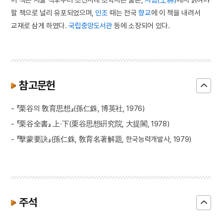
할 책으로 널리 유포되었으며,
인조
때는 전국
향교
에 이 책을 내려서
교재로 삼게 하였다.
국립중앙도서관
등에 소장되어 있다.
참고문헌
- 『栗谷의 敎育思想』(孫仁銖, 博英社, 1976)
- 『栗谷全書』 上·下(栗谷思想硏究院, 大提閣, 1978)
- 『擊蒙要訣』(孫仁銖, 敎育名著解題, 한국능력개발사, 1979)
주석