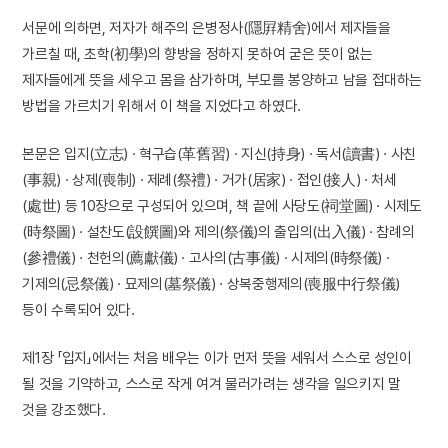
서문에 의하면, 저자가 해주의 은병정사(隱屛精舍)에서 제자들을
가르칠 때, 초학(初學)의 향방을 정하지 못하여 굳은 뜻이 없는
제자들에게 뜻을 세우고 몸을 삼가하며, 부모를 봉양하고 남을 접대하는
방법을 가르치기 위해서 이 책을 지었다고 하였다.
본문은 입지(立志) · 혁구습(革舊習) · 지신(持身) · 독서(讀書) · 사친
(事親) · 상제(喪制) · 제례(祭禮) · 거가(居家) · 접인(接人) · 처세
(處世) 등 10장으로 구성되어 있으며, 책 끝에 사당도(祠堂圖) · 시제도
(時祭圖) · 설찬도(設饌圖)와 제의(祭儀)의 출입의(出入儀) · 참례의
(參禮儀) · 천헌의(薦獻儀) · 고사의(古事儀) · 시제의(時祭儀) ·
기제의(忌祭儀) · 묘제의(墓祭儀) · 상복중행제의(喪服中行祭儀)
등이 수록되어 있다.
제1장 「입지」에서는 처음 배우는 이가 먼저 뜻을 세워서 스스로 성인이
될 것을 기약하고, 스스로 작게 여겨 물러가려는 생각을 일으키지 말
것을 강조했다.