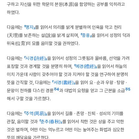
구하고 자신을 위한 학문의 본원(本原)을 함양하는 공부를 익히라고
하였다.
다음에는
『맹자』
를 읽어서 의리를 밝게 분별하여 인욕을 막고 천리
(天理)를 보존하는 설(說)을 밝게 살피며,
『중용』
을 읽어서 성정의 덕과
위육(位育)의 묘를 음미할 것을 권하였다.
다음에는
『시경(詩經)』
을 읽어서 성정의 그릇됨과 올바름, 선악을 가려
표창할 것과 경계할 것을 분명히 하며,
『예경(禮經)』
을 읽어서 하늘의
이치 가운데 사람이 갖추어야 할 것과 지켜야 할 것을 연구하여 분명히
뜻을 간직할 것, 다음에는
『서경(書經)』
을 읽어 요 · 순과 우왕 · 탕왕 ·
주4
주5
문왕이 천하를 다스린 경륜
과 대법의 요령을 얻고 그 근본을 소급
해서 구할 것을 가르쳤다.
다음에는
『주역(周易)』
을 읽어서 길흉 · 존망 · 진퇴 · 성쇠의 기미를
관찰, 음미할 것과
『춘추(春秋)』
를 읽어서 착한 것은 상을 주고 악한
것은 벌하며, 어떤 이는 억누르고 어떤 이는 높여주는 화법과 심오한
뜻의 깨달음을 가르쳤다.