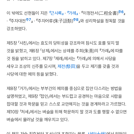
주6
이 밖에도 선현들이 지은
『근사록』
·
『가례』
· 『이정전서(二程全書)
』
주7
주8
· 『주자대전
』 · 『주자어류(朱子語類)
』와 성리학설을 정독할 것을
강조하였다.
제5장 「사친」에서는 효도의 당위성을 강조하여 잠시도 효를 잊지 말
것을 밝혔고, 제6장 「상제」에서는 상례를 주희(朱熹)의 『가례』에 따를
것 등을 밝히고 있다. 제7장 「제례」에서는 『가례』에 의해서 사당을
세우고 조상의 신주를 모시며,
제전(祭田)
을 두고 제기를 갖출 것과
사당에 대한 예의 등을 밝혔다.
제8장 「거가」에서는 부부간의 예의를 중심으로 집안 다스리는 방법을
설명하였고, 제9장 「접인」에서는 부드럽고 공경하는 마음으로 사람을
접대할 것과 학문을 믿고 스스로 교만해지는 것을 경계하라고 가르쳤다.
제10장 「처세」에서는 벼슬을 위해 학문하지 말 것과 도를 행할 수 없으면
벼슬에서 물러날 것을 깨우치고 있다.
이 책은 저술 직후부터 조선시대 초학자는 물론,
사림(士林)
에서 읽혀야