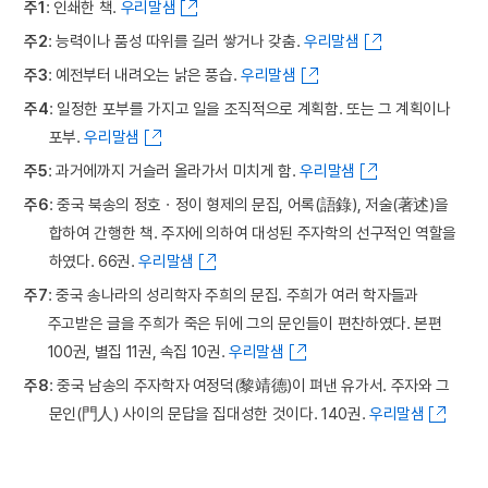
주1
: 인쇄한 책.
우리말샘
주2
: 능력이나 품성 따위를 길러 쌓거나 갖춤.
우리말샘
주3
: 예전부터 내려오는 낡은 풍습.
우리말샘
주4
: 일정한 포부를 가지고 일을 조직적으로 계획함. 또는 그 계획이나
포부.
우리말샘
주5
: 과거에까지 거슬러 올라가서 미치게 함.
우리말샘
주6
: 중국 북송의 정호ㆍ정이 형제의 문집, 어록(語錄), 저술(著述)을
합하여 간행한 책. 주자에 의하여 대성된 주자학의 선구적인 역할을
하였다. 66권.
우리말샘
주7
: 중국 송나라의 성리학자 주희의 문집. 주희가 여러 학자들과
주고받은 글을 주희가 죽은 뒤에 그의 문인들이 편찬하였다. 본편
100권, 별집 11권, 속집 10권.
우리말샘
주8
: 중국 남송의 주자학자 여정덕(黎靖德)이 펴낸 유가서. 주자와 그
문인(門人) 사이의 문답을 집대성한 것이다. 140권.
우리말샘