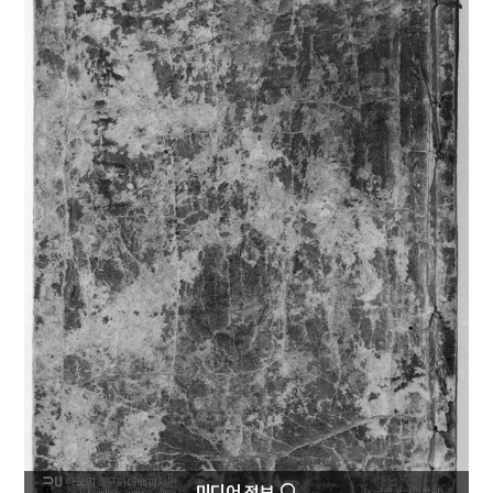
4
김예몽
5
남강
6
노국대장공주
7
동평관
8
섞박지
9
세조
10
정약용
미디어 정보