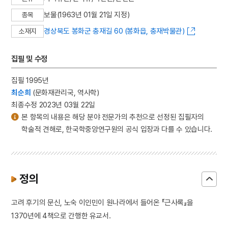
보물(1963년 01월 21일 지정)
종목
경상북도 봉화군 충재길 60 (봉화읍, 충재박물관)
소재지
집필 및 수정
집필 1995년
최순희
(문화재관리국, 역사학)
최종수정 2023년 03월 22일
본 항목의 내용은 해당 분야 전문가의 추천으로 선정된 집필자의
학술적 견해로, 한국학중앙연구원의 공식 입장과 다를 수 있습니다.
정의
고려 후기의 문신, 노숙 이인민이 원나라에서 들어온 『근사록』을
1370년에 4책으로 간행한 유교서.