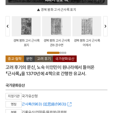
경북 봉화 고서 근사록 표지
서 근사록
경북 봉화 고서 근사록
경북 봉화 고서 근사록
경북 봉화 고서 근사록
경북 봉
여자
표지
권6 권수면
어제서
종교·철학
문헌
고려 후기
국가문화유산
고려 후기의 문신, 노숙 이인민이 원나라에서 들어온
『근사록』을 1370년에 4책으로 간행한 유교서.
국가문화유산
국가유산청
지정기관
근사록(1963) (近思錄(1963))
명칭
기록유산/전적류/목판본/관판본
분류