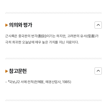
의의와 평가
근사록은 중국판의 번각(翻刻)이기는 하지만, 고려본의 유서(儒書)가
극히 희귀한 오늘날에 매우 높은 가치를 지닌 자료이다.
참고문헌
- 『국보』12 서예·전적(천혜봉, 예경산업사, 1985)