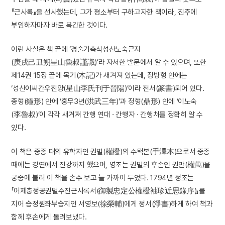
『근사록』을 선사했는데, 그가 평소부터 구하고자한 책이라, 진주에
부임하자마자 바로 복간한 것이다.
이런 사실은 책 끝에 ‘경술기축삭성산노숙근지
(庚戌己丑朔星山魯叔謹識)’라 자서한 발문에서 알 수 있으며, 또한
제14권 15장 끝에 목기(木記)가 새겨져 있는데, 장방형 안에는
‘성산이씨간우진양(星山李氏刊于晉陽)’이라 전서(篆書)되어 있다.
종형(鐘形) 안에 ‘홍무3년(洪武三年)’과 정형(鼎形) 안에 ‘이노숙
(李魯叔)’이 각각 새겨져 간행 연대 · 간행자 · 간행처를 정확히 알 수
있다.
이 책은 중종 때의 유학자인 권벌(權橃)의 수택본(手澤本)으로서 중종
때에는 경연에서 진강까지 했으며, 영조는 권벌의 후손인 권만(權萬)을
궁중에 불러 이 책을 손수 보고 늘 가까이 두었다. 1794년 정조는
「어제충정공권벌수진근사록서(御製忠定公權橃袖珍近思錄序)」를
지어 승정원좌부승지인 서영보(徐榮輔)에게 정서(淨書)하게 하여 책과
함께 후손에게 돌려보냈다.