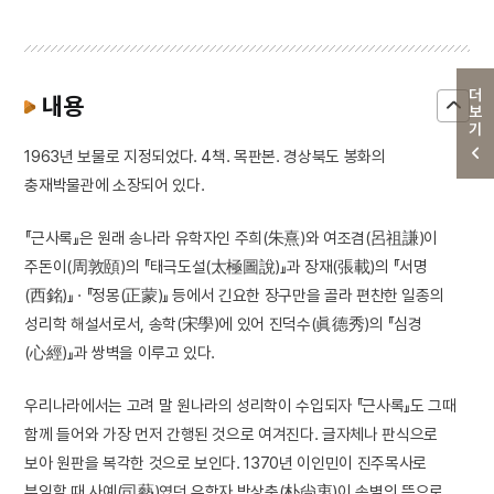
더보기
내용
1963년 보물로 지정되었다. 4책. 목판본. 경상북도 봉화의
충재박물관에 소장되어 있다.
『근사록』은 원래 송나라 유학자인 주희(朱熹)와 여조겸(呂祖謙)이
주돈이(周敦頤)의 『태극도설(太極圖說)』과 장재(張載)의 『서명
(西銘)』 · 『정몽(正蒙)』 등에서 긴요한 장구만을 골라 편찬한 일종의
성리학 해설서로서, 송학(宋學)에 있어 진덕수(眞德秀)의 『심경
(心經)』과 쌍벽을 이루고 있다.
우리나라에서는 고려 말 원나라의 성리학이 수입되자 『근사록』도 그때
함께 들어와 가장 먼저 간행된 것으로 여겨진다. 글자체나 판식으로
보아 원판을 복각한 것으로 보인다. 1370년 이인민이 진주목사로
부임할 때 사예(司藝)였던 유학자 박상충(朴尙衷)이 송별의 뜻으로