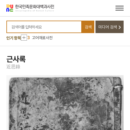
메뉴
본문
바로가기
바로가기
10
정약용
1
순천 선암사 동종
검색
미디어 검색
2
임한주
검색어를 입력하세요
3
고어재료사전
인기 항목
4
김예몽
5
남강
근사록
6
노국대장공주
近
思
錄
7
동평관
8
섞박지
9
세조
10
정약용
1
순천 선암사 동종
2
임한주
3
고어재료사전