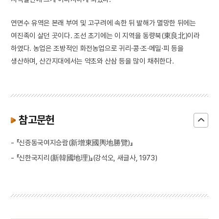
연면수 유역은 본래 부여 및 고구려에 속한 뒤 발해가 멸망한 뒤에는
여진족이 살던 곳이다. 조선 초기에는 이 지역을 동량북(東良北)이라
하였다. 농업은 조방적인 화전농업으로 귀리·콩·조·메밀·피 등을
생산하며, 산간지대에서는 약초와 산삼 등을 많이 채취한다.
참고문헌
- 『신증동국여지승람(新增東國輿地勝覽)』
- 『신한국지리(新韓國地理)』(강석오, 새글사, 1973)