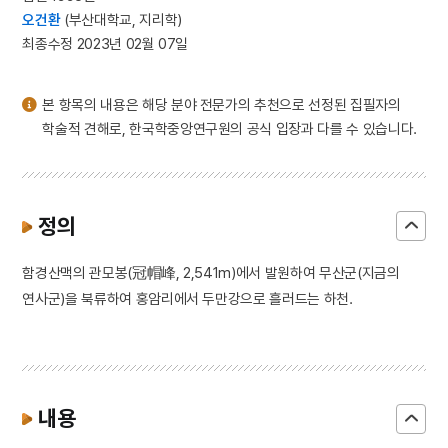
3
북조선임시인민위원회
오건환
(부산대학교, 지리학)
4
효감천
최종수정 2023년 02월 07일
5
다리
6
대한민국 임시정부
본 항목의 내용은 해당 분야 전문가의 추천으로 선정된 집필자의
학술적 견해로, 한국학중앙연구원의 공식 입장과 다를 수 있습니다.
7
서울말
8
절기
9
계
정의
10
김치
함경산맥의 관모봉(冠帽峰, 2,541m)에서 발원하여 무산군(지금의
연사군)을 북류하여 홍암리에서 두만강으로 흘러드는 하천.
내용