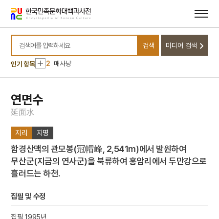
메뉴
본문
바로가기
바로가기
10
김치
검색
미디어 검색
1
황희
검색어를 입력하세요
2
매사냥
인기 항목
3
북조선임시인민위원회
4
효감천
연면수
5
다리
延
面
水
6
대한민국 임시정부
지리
지명
7
서울말
함경산맥의 관모봉(冠帽峰, 2,541m)에서 발원하여
8
절기
무산군(지금의 연사군)을 북류하여 홍암리에서 두만강으로
9
계
흘러드는 하천.
10
김치
1
황희
집필 및 수정
2
매사냥
집필 1995년